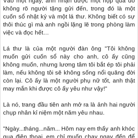
Vào một ngày, anh nhận được một hộp quà do
không rõ người tặng gửi đến, trong đó là một
cuốn sổ nhật ký và một lá thư. Không biết có sự
thôi thúc gì mà anh ngồi lặng lẽ trong phòng làm
việc và đọc hết…
Lá thư là của một người đàn ông "Tôi không
muốn gửi cuốn sổ này cho anh, cô ấy cũng
không muốn, nhưng lương tâm tôi bắt ép tôi phải
làm, nếu không tôi sẽ không sống nổi quãng đời
còn lại. Cô ấy là một người phụ nữ tốt, anh thật
may mắn khi được cô ấy yêu như vậy!"
Là nó, trang đầu tiên anh mở ra là ảnh hai người
chụp nhân kỉ niệm một năm yêu nhau.
"Ngày...tháng...năm... Hôm nay em thấy anh khóc
qua điện thoại, em chỉ muốn chạy ngay đến để