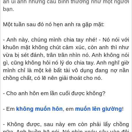
an ủi anh những câu bình thường như một người
bạn.
Một tuần sau đó nó hẹn anh ra gặp mặt:
- Anh này, chúng mình chia tay nhé! - Nó nói với
khuôn mặt không chút cảm xúc, còn anh thì như
vừa bị sét đánh, trân trân nhìn nó. Anh không nói
gì, cũng không hỏi nó lý do chia tay. Anh nghĩ giờ
mình chỉ là một kẻ bất tài vô dụng đang nợ nần
chồng chất, có lẽ nên giải thoát cho nó.
- Cho anh hôn em lần cuối được không?
không muốn hôn
muốn lên giường
- Em
, em
!
- Không được, sau này em còn phải lấy chồng
nữa. Anh buồn bã nói. Nó nhìn xoáy sâu vào đôi