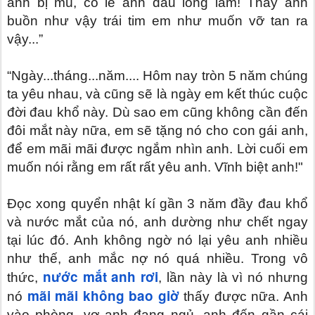
anh bị mù, có lẽ anh đau lòng lắm! Thấy anh
buồn như vậy trái tim em như muốn vỡ tan ra
vậy...”
“Ngày...tháng...năm.... Hôm nay tròn 5 năm chúng
ta yêu nhau, và cũng sẽ là ngày em kết thúc cuộc
đời đau khổ này. Dù sao em cũng không cần đến
đôi mắt này nữa, em sẽ tặng nó cho con gái anh,
để em mãi mãi được ngắm nhìn anh. Lời cuối em
muốn nói rằng em rất rất yêu anh. Vĩnh biệt anh!"
Đọc xong quyển nhật kí gần 3 năm đầy đau khổ
và nước mắt của nó, anh dường như chết ngay
tại lúc đó. Anh không ngờ nó lại yêu anh nhiều
như thế, anh mắc nợ nó quá nhiều. Trong vô
nước mắt anh rơi
thức,
, lần này là vì nó nhưng
mãi mãi không bao giờ
nó
thấy được nữa. Anh
vào phòng, vợ anh đang ngủ, anh đến gần cái