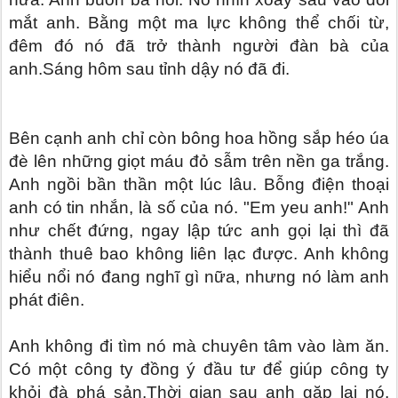
mắt anh. Bằng một ma lực không thể chối từ,
đêm đó nó đã trở thành người đàn bà của
anh.Sáng hôm sau tỉnh dậy nó đã đi.
Bên cạnh anh chỉ còn bông hoa hồng sắp héo úa
đè lên những giọt máu đỏ sẫm trên nền ga trắng.
Anh ngồi bần thần một lúc lâu. Bỗng điện thoại
anh có tin nhắn, là số của nó. "Em yeu anh!" Anh
như chết đứng, ngay lập tức anh gọi lại thì đã
thành thuê bao không liên lạc được. Anh không
hiểu nổi nó đang nghĩ gì nữa, nhưng nó làm anh
phát điên.
Anh không đi tìm nó mà chuyên tâm vào làm ăn.
Có một công ty đồng ý đầu tư để giúp công ty
khỏi đà phá sản.Thời gian sau anh gặp lại nó,