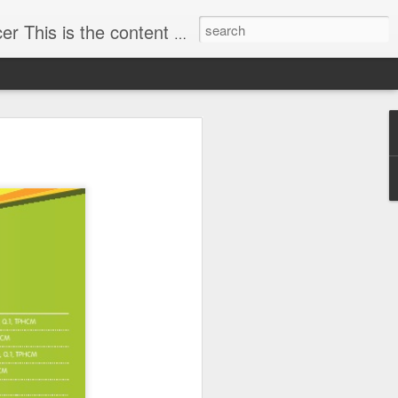
 actively and critical thoughts in economics to assist CEO enhancing the leadership and managing skills.
y dựng hình
h)
ều tra vụ lừa đảo 57 tỷ
ho mình hình ảnh doanh
ng ty TNHH MTV Boowoo,