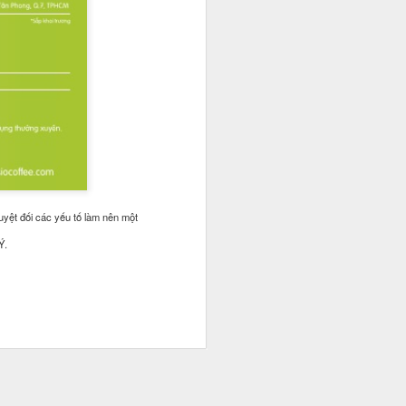
uyệt đối các yếu tố làm nên một
Ý.
i và quản lý cho một số
nh doanh và xây dựng sự
ó thật sự khó kiếm?".