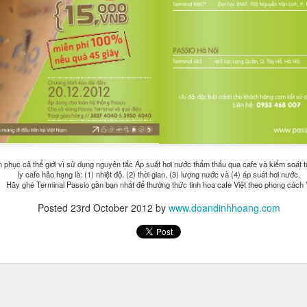
 phục cả thể giới vì sử dụng nguyên tắc Áp suất hơi nước thẩm thấu qua cafe và kiểm soát t
ly cafe hảo hạng là: (1) nhiệt độ, (2) thời gian, (3) lượng nước và (4) áp suất hơi nước.
Hãy ghé Terminal Passio gần bạn nhất để thưởng thức tinh hoa cafe Việt theo phong cách 
Posted
23rd October 2012
by
www.doandinhhoang.com
1988, từng du học tại Singapore, là hot boy có tiếng trên mạng xã hộ
hội, Jason thường đăng những bài viết về kinh nghiệm làm giàu, ki
, Jason Nguyễn còn 'gây bão' mạng xã hội với bài viết "Một triệu đô c