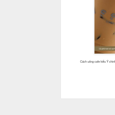
Cách uống cafe kiểu Ý chinh
Jason Nguyễn sinh năm 
nghệ sĩ. Trên mạng xã 
nghiệp. Hồi đầu năm nay