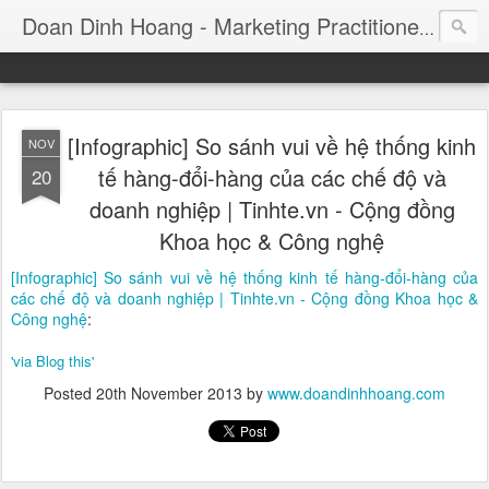
Consul
Doan Dinh Hoang - Marketing Practitioner
[Infographic] So sánh vui về hệ thống kinh
NOV
tế hàng-đổi-hàng của các chế độ và
20
doanh nghiệp | Tinhte.vn - Cộng đồng
Khoa học & Công nghệ
[Infographic] So sánh vui về hệ thống kinh tế hàng-đổi-hàng của
các chế độ và doanh nghiệp | Tinhte.vn - Cộng đồng Khoa học &
Công nghệ
:
'via Blog this'
Posted
20th November 2013
by
www.doandinhhoang.com