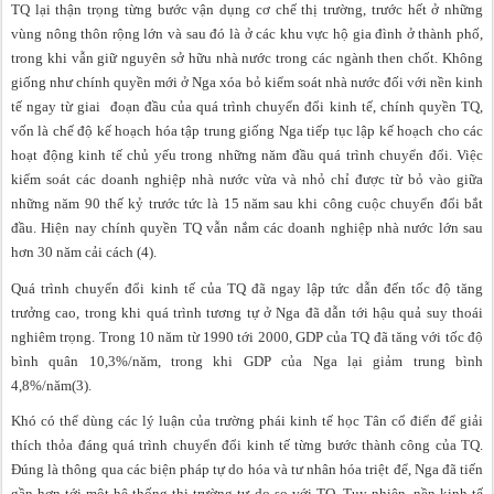
TQ lại thận trọng từng bước vận dụng cơ chế thị trường, trước hết ở những
vùng nông thôn rộng lớn và sau đó là ở các khu vực hộ gia đình ở thành phố,
trong khi vẫn giữ nguyên sở hữu nhà nước trong các ngành then chốt. Không
giống như chính quyền mới ở Nga xóa bỏ kiểm soát nhà nước đối với nền kinh
tế ngay từ giai đoạn đầu của quá trình chuyển đổi kinh tế, chính quyền TQ,
vốn là chế độ kế hoạch hóa tập trung giống Nga tiếp tục lập kế hoạch cho các
hoạt động kinh tế chủ yếu trong những năm đầu quá trình chuyển đổi. Việc
kiểm soát các doanh nghiệp nhà nước vừa và nhỏ chỉ được từ bỏ vào giữa
những năm 90 thế kỷ trước tức là 15 năm sau khi công cuộc chuyển đổi bắt
đầu. Hiện nay chính quyền TQ vẫn nắm các doanh nghiệp nhà nước lớn sau
hơn 30 năm cải cách (4).
Quá trình chuyển đổi kinh tế của TQ đã ngay lập tức dẫn đến tốc độ tăng
trưởng cao, trong khi quá trình tương tự ở Nga đã dẫn tới hậu quả suy thoái
nghiêm trọng. Trong 10 năm từ 1990 tới 2000, GDP của TQ đã tăng với tốc độ
bình quân 10,3%/năm, trong khi GDP của Nga lại giảm trung bình
4,8%/năm(3).
Khó có thể dùng các lý luận của trường phái kinh tế học Tân cổ điển để giải
thích thỏa đáng quá trình chuyển đổi kinh tế từng bước thành công của TQ.
Đúng là thông qua các biện pháp tự do hóa và tư nhân hóa triệt để, Nga đã tiến
gần hơn tới một hệ thống thị trường tự do so với TQ. Tuy nhiên, nền kinh tế