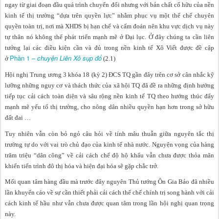
ngay từ giai đoạn đầu quá trình chuyển đổi nhưng với bản chất cố hữu của nền
kinh tế thị trường “dựa trên quyền lực” nhằm phục vụ một thể chế chuyên
quyền toàn trị, nơi mà XHDS bị hạn chế và cấm đoán nên khu vực dịch vụ này
tự thân nó không thể phát triển mạnh mẽ ở Đại lục. Ở đây chúng ta cần liên
tưởng lại các điều kiện cần và đủ trong nền kinh tế Xô Viết được đề cập
Phần 1 –
chuyện Liên Xô sụp đổ
ở
(2.1)
Hội nghị Trung ương 3 khóa 18 (kỳ 2) ĐCS TQ gần đây trên cơ sở cân nhắc kỹ
lưỡng những nguy cơ và thách thức của xã hội TQ đã đề ra những định hướng
tiếp tục cải cách toàn diện và sâu rộng nền kinh tế TQ theo hướng thúc đẩy
mạnh mẽ yếu tố thị trường, cho nông dân nhiều quyền hạn hơn trong sở hữu
đất đai …
Tuy nhiên vẫn còn bỏ ngỏ câu hỏi về tính mâu thuẫn giữa nguyên tắc thị
trường tự do với vai trò chủ đạo của kinh tế nhà nước. Nguyện vọng của hàng
trăm triệu “dân công” về cải cách chế độ hộ khẩu vẫn chưa được thỏa mãn
khiến tiến trình đô thị hóa và hiện đại hóa sẽ gặp chắc trở.
Mối quan tâm hàng đầu mà trước đây nguyên Thủ tướng Ôn Gia Bảo đã nhiều
lần khuyến cáo về sự cần thiết phải cải cách thể chế chính trị song hành với cải
cách kinh tế hầu như vẫn chưa được quan tâm trong lần hội nghị quan trọng
này.