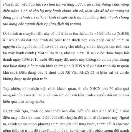
chuyển đổi nếu bảo lưu có chọn lọc và từng bước trao thêm những chức năng
điều hành kinh tế cho bộ máy hành chính sẵn có, tách vấn đề hệ tư tưởng và
đảng phái chính trị ra khỏi kinh tế một cách ôn hòa, đồng thời nhanh chóng
tạo dựng các ngành dịch vụ giao dịch thị trường
.
Quá trình tự chuyển biến này có thể diễn ra êm thấm nếu xã hội dân sự (XHDS)
ở Liên Xô đã đạt một trình độ phát triển thích hợp cho phép các tổ chức tự
nguyện của người dân hỗ trợ và bổ sung cho những khiếm khuyết tạm thời của
bộ máy hành chính.( Một ví dụ đáng nhớ tại nước Bỉ sau cuộc thỏa thuận bất
thành ngày 13/6/2010, suốt 485 ngày đất nước này không có chính phủ nhưng
mọi hoạt động diễn ra vẫn bình thường do XHDS ở đây đã đạt trình độ tự quản
khá cao). Điều đáng tiếc là dưới thời Xô Viết XHDS đã bị hiểu sai và do đó
không được tự do phát triển.
Tuy nhiên, nhìn nhận một cách khách quan, di sản XHCN hơn 70 năm quá
nặng nề của Liên Xô đã là vật cản lớn đối với tiến trình chuyển đổi ôn hòa và
hiệu quả như mong muốn.
Ngược với Nga, trình độ phát triển ban đầu thấp của nền kinh tế TQ là một
điều may mắn trên thực tế đối với việc chuyển đổi kinh tế của nước này. Ngoài
ra, chính sự lựa chọn phương thức chuyển đổi từng bước, trước hết ở khu vực
nông thôn có trình độ chuyên môn hóa thấp với các biện pháp tương đối mạnh