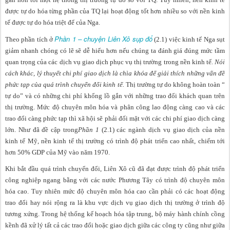
được tự do hóa từng phần của TQ lại hoạt động tốt hơn nhiều so với nền kinh
tế được tự do hóa triệt để của Nga.
Phần 1 – chuyện Liên Xô sụp đổ
Theo phần tích ở
(2.1) việc kinh tế Nga sụt
giảm nhanh chóng có lẽ sẽ dễ hiểu hơn nếu chúng ta đánh giá đúng mức tầm
quan trọng của các dịch vụ giao dịch phục vụ thị trường trong nền kinh tế
. Nói
cách khác, lý thuyết chi phí giao dịch là chìa khóa để giải thích những vấn đề
phức tạp của quá trình chuyển đổi kinh tế.
Thị trường tự do không hoàn toàn “
tự do” và có những chi phí khổng lồ gắn với những trao đổi khách quan trên
thị trường. Mức độ chuyên môn hóa và phân công lao động càng cao và các
trao đổi càng phức tạp thì xã hội sẽ phải đối mặt với các chi phí giao dịch càng
lớn. Như đã đề cập trong
Phần 1
(2.1) các ngành dịch vụ giao dịch của nền
kinh tế Mỹ, nền kinh tế thị trường có trình độ phát triển cao nhất, chiếm tới
hơn 50% GDP của Mỹ vào năm 1970.
Khi bắt đầu quá trình chuyển đổi, Liên Xô cũ đã đạt được trình độ phát triển
công nghiệp ngang bằng với các nước Phương Tây có trình độ chuyên môn
hóa cao. Tuy nhiên mức độ chuyên môn hóa cao cần phải có các hoạt động
trao đổi hay nói rộng ra là khu vực dịch vụ giao dịch thị trường ở trình độ
tương xứng. Trong hệ thống kế hoạch hóa tập trung, bộ máy hành chính cồng
kềnh đã xử lý tất cả các trao đổi hoặc giao dịch giữa các công ty cũng như giữa