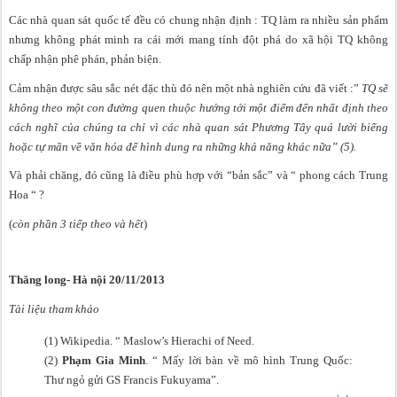
Các nhà quan sát quốc tế đều có chung nhận định : TQ làm ra nhiều sản phẩm
nhưng không phát minh ra cái mới mang tính đột phá do xã hội TQ không
chấp nhận phê phán, phản biện.
Cảm nhận được sâu sắc nét đặc thù đó nên một nhà nghiên cứu đã viết :”
TQ sẽ
không theo một con đường quen thuộc hướng tới một điểm đến nhất định theo
cách nghĩ của chúng ta chỉ vì các nhà quan sát Phương Tây quá lười biếng
hoặc tự mãn về văn hóa để hình dung ra những khả năng khác nữa” (5).
Và phải chăng, đó cũng là điều phù hợp với “bản sắc” và “ phong cách Trung
Hoa “ ?
(
còn phần 3 tiếp theo và hết
)
Thăng long- Hà nội 20/11/2013
Tài liệu tham khảo
(1)
Wikipedia. “ Maslow’s Hierachi of Need.
(2)
Phạm Gia Minh
. “ Mấy lời bàn về mô hình Trung Quốc:
Thư ngỏ gửi GS Francis Fukuyama”.