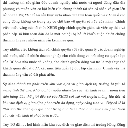
thị trường thì các giám đốc doanh nghiệp nhà nước và người đứng đầu địa
phương có muôn vàn cơ hội biến của chung thành tài sản cá nhân và giàu lên
rất nhanh. Người chủ tài sản thực sự là nhân dân trên toàn quốc và cư dân ở các
cộng đồng không có trong tay cơ chế bảo vệ quyền sở hữu của mình. Chính
việc thiếu vắng các tổ chức XHDS giúp chính quyền giám sát việc ủy thác và
phân cấp sở hữu toàn dân đã là một cơ hội bị bỏ lỡ khiến cuộc chiến chống
tham nhũng sau nhiều năm vẫn kém hiệu quả.
Tuy nhiên, việc không tách rời chính quyền với việc quản lý các doanh nghiệp
nhà nước, nhất là nhiều doanh nghiệp chủ chốt đóng vai trò công cụ quyền lực
của ĐCS và nhà nước đã không cho chính quyền đóng vai trò là một thực thể
khách quan để đạt được các mục tiêu quản lý độc lập của mình. Chính vậy mà
tham nhũng vẫn có đất phát triển.
Sự hình thành và phát triển khu vực dịch vụ giao dịch thị trường là yếu tố
mang tính thể chế. Không phải ngẫu nhiên tại các nền kinh tế thị trường tiên
tiến hàng đầu thế giới đều có các XHDS cởi mở với truyền thống lâu đời và
khu vực dịch vụ giao dịch phát triển đa dạng, ngày càng tinh vi . Đây có lẽ là
“tài sản thể chế” quý giá nhất trong quá trình theo đuổi mục tiêu phát triển
của các nền kinh tế phát triển trước
.
Tuy TQ đã học hỏi hình mẫu khu vực dịch vụ giao dịch thị trường Hồng Kông