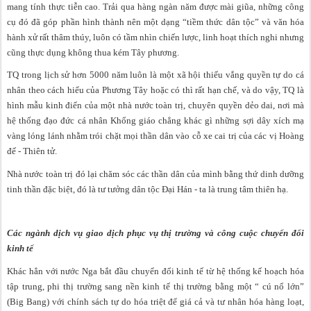
mang tính thực tiễn cao. Trải qua hàng ngàn năm được mài giũa, những công
cụ đó đã góp phần hình thành nên một dạng “tiềm thức dân tộc” và văn hóa
hành xử rất thâm thúy, luôn có tầm nhìn chiến lược, linh hoạt thích nghi nhưng
cũng thực dụng không thua kém Tây phương.
TQ trong lịch sử hơn 5000 năm luôn là một xã hội thiếu vắng quyền tự do cá
nhân theo cách hiểu của Phương Tây hoặc có thì rất hạn chế, và do vậy, TQ là
hình mẫu kinh điển của một nhà nước toàn trị, chuyên quyền dẻo dai, nơi mà
hệ thống đạo đức cá nhân Khổng giáo chẳng khác gì những sợi dây xích mạ
vàng lóng lánh nhằm trói chặt mọi thần dân vào cỗ xe cai trị của các vị Hoàng
đế - Thiên tử.
Nhà nước toàn trị đó lại chăm sóc các thần dân của mình bằng thứ dinh dưỡng
tinh thần đặc biệt, đó là tư tưởng dân tộc Đại Hán - ta là trung tâm thiên hạ.
Các ngành dịch vụ giao dịch phục vụ thị trường và công cuộc chuyển đổi
kinh tế
Khác hẳn với nước Nga bắt đầu chuyển đổi kinh tế từ hệ thống kế hoạch hóa
tập trung, phi thị trường sang nền kinh tế thị trường bằng một “ cú nổ lớn”
(Big Bang) với chính sách tự do hóa triệt để giá cả và tư nhân hóa hàng loạt,