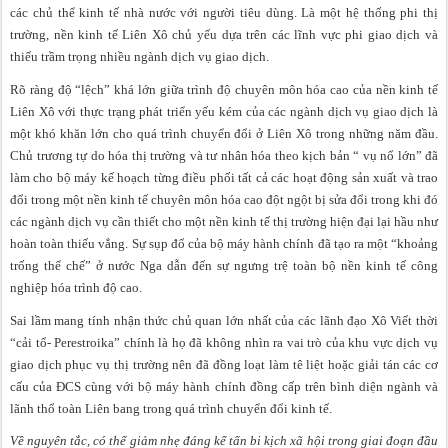
các chủ thể kinh tế nhà nước với người tiêu dùng. Là một hệ thống phi thị
trường, nền kinh tế Liên Xô chủ yếu dựa trên các lĩnh vực phi giao dịch và
thiếu trầm trọng nhiều ngành dịch vụ giao dịch.
Rõ ràng độ “lệch” khá lớn giữa trình độ chuyên môn hóa cao của nền kinh tế
Liên Xô với thực trạng phát triển yếu kém của các ngành dịch vụ giao dịch là
một khó khăn lớn cho quá trình chuyển đổi ở Liên Xô trong những năm đầu.
Chủ trương tự do hóa thị trường và tư nhân hóa theo kịch bản “ vụ nổ lớn” đã
làm cho bộ máy kế hoạch từng điều phối tất cả các hoạt động sản xuất và trao
đổi trong một nền kinh tế chuyên môn hóa cao đột ngột bị sửa đổi trong khi đó
các ngành dịch vụ cần thiết cho một nền kinh tế thị trường hiện đại lại hầu như
hoàn toàn thiếu vắng. Sự sụp đổ của bộ máy hành chính đã tạo ra một “khoảng
trống thể chế” ở nước Nga dẫn đến sự ngưng trệ toàn bộ nền kinh tế công
nghiệp hóa trình độ cao.
Sai lầm mang tính nhận thức chủ quan lớn nhất của các lãnh đạo Xô Viết thời
“cải tổ- Perestroika” chính là họ đã không nhìn ra vai trò của khu vực dịch vụ
giao dịch phục vụ thị trường nên đã đồng loạt làm tê liệt hoặc giải tán các cơ
cấu của ĐCS cùng với bộ máy hành chính đồng cấp trên bình diện ngành và
lãnh thổ toàn Liên bang trong quá trình chuyển đổi kinh tế.
Về nguyên tắc, có thể giảm nhẹ đáng kể tấn bi kịch xã hội trong giai đoạn đầu