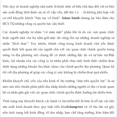
Việc duy trì doanh nghiệp nhà nước là hình thức sở hữu chủ đạo đối với tư liệu
sản xuất đồng thời được ưu ái về cấp vốn, đất đai v.v… là không phù hợp với
cơ chế khuyến khích “bàn tay vô hình”
Adam Smith
nhưng lại bảo đảm cho
ĐCS TQ những công cụ quyền lực cần thiết.
Các doanh nghiệp tư nhân “có máu mặt” phần lớn là do các cựu quan chức
hoặc người nhà của họ nắm giữ mặc dù cũng tồn tại những doanh nghiệp tư
nhân “đích thực”. Tuy nhiên, thành công trong kinh doanh chủ yếu được
quyết định bởi quan hệ của người chủ với các quan chức chính quyền trung
ương và địa phương nói chung để có được những đặc ân và sự bảo trợ.Mặt
khác, lợi nhuận của các công ty tư nhân phải chịu một hình thức chiếm đoạt
dưới dạng những khoản thu khác nhau của chính quyền địa phương. Quan hệ
tốt với địa phương sẽ giúp các công ty này không bị chiếm đoạt quá nhiều.
Khiếm khuyết chủ yếu của nền kinh tế thị trường “dựa trên quyền lực” là sự
méo mó tiêu chuẩn phân phối thu nhập khiến những người có địa vị hoặc quan
hệ cá nhân gần gũi với các quan chức chính quyền được hưởng lợi nhiều hơn.
Tình trạng này khuyến khích các hành vi tìm kiếm hối lộ hơn là nỗ lực cải tiến
sản xuất kinh doanh theo quy luật tiến hóa
Schumpeter
và về lâu dài nó gây
nên tình trạng bất bình đẳng về thu nhập, hạn chế tăng trưởng, kìm hãm đổi