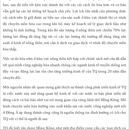
bạo, sau đó tiến tới khu vực thành thị với các cải cách ôn hòa hơn và cơ bản
vẫn giữ lại các hệ thống kế hoạch chủ yếu. Lợi ích lớn nhất của phương thức
cải cách trên là giữ được sự liên tục của sản xuất ở khu vực thành thị có trình
độ chuyên môn hóa cao trong khi bộ máy kế hoạch xử lý giao dịch hầu như
không bị ảnh hưởng. Trong khi đó sản lượng ở nông thôn nơi chiếm 70% lực
lượng lao động đã tăng lập tức vì các lực lượng thị trường dễ dàng tăng sản
xuất ở kinh tế nông thôn, nơi cần ít dịch vụ giao dịch vì trình độ chuyên môn
hóa thấp.
Việc tự do hóa sớm ở khu vực nông thôn kết hợp với chính sách mở cửa đã dẫn
tới quá trình công nghiệp hóa nhanh chóng các ngành kinh tế truyền thống nơi
đây và tạo động lực lan tỏa cho tăng trưởng kinh tế của TQ trong 20 năm đầu
chuyển đổi.
Một nguyên nhân rất quan trọng giải thích sự thành công phát triển kinh tế TQ
là việc nước này mở rộng quan hệ kinh tế với các nước tư bản phát triển rất
đúng cách và bài bản nhờ vai trò trung gian của vùng lãnh thổ Hồng Kông. Mô
hình chuyên môn hóa hướng vào xuất khẩu mà các nước công nghiệp mới nổi
ở Đông Á áp dụng thành công cũng là nguồn thông tin định hướng có ích cho
TQ với vị thế là người đi sau.
TQ đã biết tận dụng Hồng Kông như một địa điểm cung cấp các loại dịch vụ