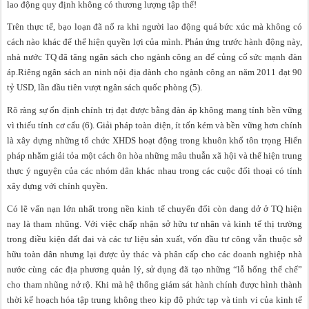
lao động quy định không có thương lượng tập thể!
Trên thực tế, bạo loạn đã nổ ra khi người lao động quá bức xúc mà không có
cách nào khác để thể hiện quyền lợi của mình. Phản ứng trước hành động này,
nhà nước TQ đã tăng ngân sách cho ngành công an để củng cố sức mạnh đàn
áp.Riêng ngân sách an ninh nội địa dành cho ngành công an năm 2011 đạt 90
tỷ USD, lần đầu tiên vượt ngân sách quốc phòng (5).
Rõ ràng sự ổn định chính trị đạt được bằng đàn áp không mang tính bền vững
vì thiếu tính cơ cấu (6). Giải pháp toàn diện, ít tốn kém và bền vững hơn chính
là xây dựng những tổ chức XHDS hoạt động trong khuôn khổ tôn trọng Hiến
pháp nhằm giải tỏa một cách ôn hòa những mâu thuẫn xã hội và thể hiện trung
thực ý nguyện của các nhóm dân khác nhau trong các cuộc đối thoại có tính
xây dựng với chính quyền.
Có lẽ vấn nạn lớn nhất trong nền kinh tế chuyển đổi còn dang dở ở TQ hiện
nay là tham nhũng. Với việc chấp nhận sở hữu tư nhân và kinh tế thị trường
trong điều kiện đất đai và các tư liệu sản xuất, vốn đầu tư công vẫn thuộc sở
hữu toàn dân nhưng lại được ủy thác và phân cấp cho các doanh nghiệp nhà
nước cùng các địa phương quản lý, sử dụng đã tạo những “lỗ hổng thể chế”
cho tham nhũng nở rộ. Khi mà hệ thống giám sát hành chính được hình thành
thời kế hoạch hóa tập trung không theo kịp độ phức tạp và tinh vi của kinh tế