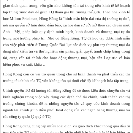
giao dịch quan trọng, vốn gần như không tồn tại trong nền kinh tế kế hoạch
tập trung trước đây để giúp TQ tham gia thị trường thế giới. Theo nhà kinh tế
học Milton Friedman, Hồng Kông là “hình mẫu hiện đại của thị trường tự do”,
nơi mà quyền sở hữu được đảm bảo, xã hội dân sự cởi mở theo các chuẩn mực
Anh – Mỹ, pháp luật quy định minh bạch, kinh doanh và thương mại tự do
trong môi trường pháp trị . Nhờ có Hồng Kông, TQ đã học tập được hình mẫu
cho việc phát triển ở Trung Quốc Đại lục các dịch vụ phụ trợ thương mại đa
dạng như kiểm tra và thử nghiệm sản phẩm, giải quyết tranh chấp bằng trọng
tài, cung cấp tài chính cho hoạt động thương mại, hậu cần Logistic và bảo
hiểm phục vụ xuất khẩu …
Hồng Kông còn có vai trò quan trọng cho sự hình thành và phát triển các thị
trường tài chính của TQ vốn không tồn tại dưới chế độ kế hoạch hóa tập trung.
Chính quyền TQ đã hướng tới Hồng Kông để có được kiến thức chuyên sâu và
kinh nghiệm trong việc xây dựng các định chế tài chính, hình thành các thị
trường chứng khoán, đề ra những nguyên tắc và quy ước kinh doanh trong
ngành tài chính giúp điều phối hoạt động của các ngân hàng thương mại và
các công ty quản lý quỹ ở TQ.
Hồng Kông cũng cung cấp nhiều loại dịch vụ giao dịch khác thông qua đầu tư
trực tiếp vào TQ ví dụ như quảng cáo, phân phối bán buôn, bán lẻ,bảo hiểm, tư