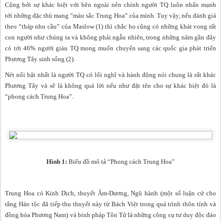
Cũng bởi sự khác biệt với bên ngoài nên chính người TQ luôn nhấn mạnh
tới những đặc thù mang “màu sắc Trung Hoa” của mình. Tuy vậy, nếu đánh giá
theo “tháp nhu cầu” của Maslow (1) thì chắc họ cũng có những khát vọng rất
con người như chúng ta và không phải ngẫu nhiên, trong những năm gần đây
có tới 46% người giàu TQ mong muốn chuyển sang các quốc gia phát triển
Phương Tây sinh sống (2).
Nét nổi bật nhất là người TQ có lối nghĩ và hành động nói chung là rất khác
Phương Tây và sẽ là không quá lời nếu như đặt tên cho sự khác biệt đó là
“phong cách Trung Hoa”.
Hình 1:
Biểu đồ mô tả “Phong cách Trung Hoa”
Trung Hoa có Kinh Dịch, thuyết Âm-Dương, Ngũ hành (một số luận cứ cho
rằng Hán tộc đã tiếp thu thuyết này từ Bách Việt trong quá trình thôn tính và
đồng hóa Phương Nam) và binh pháp Tôn Tử là những công cụ tư duy độc đáo