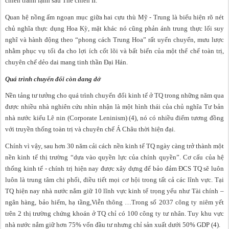
chiến tranh lạnh sau Thế chiến II.
Quan hệ nồng ấm ngoạn mục giữa hai cựu thù Mỹ - Trung là biểu hiện rõ nét
chủ nghĩa thực dụng Hoa Kỳ, mặt khác nó cũng phản ánh trung thực lối suy
nghĩ và hành động theo “phong cách Trung Hoa” rất uyển chuyển, mưu lược
nhằm phục vụ tối đa cho lợi ích cốt lõi và bất biến của một thể chế toàn trị,
chuyên chế dẻo dai mang tinh thần Đại Hán.
Quá trình chuyển đổi còn dang dở
Nền tảng tư tưởng cho quá trình chuyển đổi kinh tế ở TQ trong những năm qua
được nhiều nhà nghiên cứu nhìn nhận là một hình thái của chủ nghĩa Tư bản
nhà nước kiểu Lê nin (Corporate Leninism) (4), nó có nhiều điểm tương đồng
với truyền thống toàn trị và chuyên chế Á Châu thời hiện đại.
Chính vì vậy, sau hơn 30 năm cải cách nền kinh tế TQ ngày càng trở thành một
nền kinh tế thị trường “dựa vào quyền lực của chính quyền”. Cơ cấu của hệ
thống kinh tế - chính trị hiện nay được xây dựng để bảo đảm ĐCS TQ sẽ luôn
luôn là trung tâm chi phối, điều tiết mọi cơ hội trong tất cả các lĩnh vực. Tại
TQ hiện nay nhà nước nắm giữ 10 lĩnh vực kinh tế trọng yếu như Tài chính –
ngân hàng, bảo hiểm, hạ tầng,Viễn thông …Trong số 2037 công ty niêm yết
trên 2 thị trường chứng khoán ở TQ chỉ có 100 công ty tư nhân. Tuy khu vực
nhà nước nắm giữ hơn 75% vốn đầu tư nhưng chỉ sản xuất dưới 50% GDP (4).