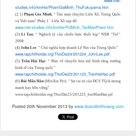
www.viet-
studies.info/kinhte/PhamGiaMinh_ThuFukuyama.htm
(2.1)
Phạm Gia Minh.
“ Tản mạn chuyện Liên Xô, Trung Quốc
và Việt nam” Phần 1 : Liên Xô sụp đổ.
www.viet-studies.info/kinhte/PGMinh_TanManPhanI.htm
(3)
Li Tan
. “ Nghịch lý của chiến lược đuổi kịp” NXB “Trẻ”.
2008
(4)
John Lee
. “ Chủ nghĩa hợp doanh Lê Nin của Trung Quốc”
www.tapchithoidai.org/ThoiDai24/201224_JohnLee.pdf
(5)
Trần Hải Hạc
. “ Bàn về chuyển hóa mô hình tăng trưởng
kinh tế của Trung quốc”
www.tapchithoidai.org/ThoiDai23/201123_TranHaiHac.pdf
(6)
Bùi Mẫn Hân
(MinXin Pei). “ Sự cai trị của ĐCS TQ là mong
manh hay bền vững”.
www.tapchithoidai.org/ThoiDai25/201225_buiManHan.pd
Posted
20th November 2013
by
www.doandinhhoang.com