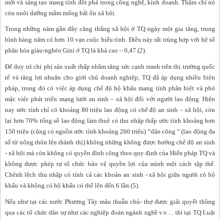
mới và sáng tạo mang tính đột phá trong công nghệ, kinh doanh. Thậm chí nó
còn nuôi dưỡng mầm mống bất ổn xã hội.
Trong những năm gần đây căng thẳng xã hội ở TQ ngày một gia tăng, trung
bình hàng năm có hơn 10 vạn cuộc biểu tình. Điều này rất trùng hợp với hệ số
phân hóa giàu-nghèo Gini ở TQ là khá cao – 0,47 (2).
Để duy trì chi phí sản xuất thấp nhằm tăng sức cạnh tranh trên thị trường quốc
tế và tăng lợi nhuận cho giới chủ doanh nghiệp, TQ đã áp dụng nhiều biện
pháp, trong đó có việc áp dụng chế độ hộ khẩu mang tính phân biệt và phó
mặc việc phát triển mạng lưới an sinh – xã hội đối với người lao động. Hiện
nay ước tính chỉ có khoảng 80 triệu lao động có chế độ an sinh – xã hội, còn
lại hơn 70% tổng số lao động làm thuê có thu nhập thấp ước tính khoảng hơn
150 triệu (cũng có nguồn ước tính khoảng 260 triệu) “dân công “ (lao động đa
số từ nông thôn lên thành thị) không những không được hưởng chế độ an sinh
- xã hội mà còn không có quyền đình công theo quy định của Hiến pháp TQ và
không được phép tự tổ chức bảo vệ quyền lợi của mình một cách tập thể.
Chênh lệch thu nhập có tính cả các khoản an sinh –xã hội giữa người có hộ
khẩu và không có hộ khẩu có thể lên đến 6 lần (5).
Nếu như tại các nước Phương Tây mâu thuẫn chủ- thợ được giải quyết thông
qua các tổ chức dân sự như các nghiệp đoàn ngành nghề v.v… thì tại TQ Luật