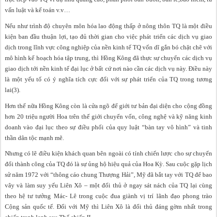
vấn luật và kế toán v.v…
Nếu như trình độ chuyên môn hóa lao động thấp ở nông thôn TQ là một điều
kiện ban đầu thuận lợi, tạo đủ thời gian cho việc phát triển các dịch vụ giao
dịch trong lĩnh vực công nghiệp của nền kinh tế TQ vốn dĩ gắn bó chặt chẽ với
mô hình kế hoạch hóa tập trung, thì Hồng Kông đã thực sự chuyển các dịch vụ
giao dịch tới nền kinh tế đại lục ở bất cứ nơi nào cần các dịch vụ này. Điều này
là một yếu tố có ý nghĩa tích cực đối với sự phát triển của TQ trong tương
lai(3).
Hơn thế nữa Hồng Kông còn là cửa ngõ để giới tư bản đại diện cho cộng đồng
hơn 20 triệu người Hoa trên thế giới chuyển vốn, công nghệ và kỹ năng kinh
doanh vào đại lục theo sự điều phối của quy luật “bàn tay vô hình” và tinh
thần dân tộc mạnh mẽ.
Nhưng có lẽ điều kiện khách quan bên ngoài có tính chiến lược cho sự chuyển
đổi thành công của TQ đó là sự ủng hộ hiệu quả của Hoa Kỳ. Sau cuộc gặp lịch
sử năm 1972 với “thông cáo chung Thượng Hải”, Mỹ đã bắt tay với TQ để bao
vây và làm suy yếu Liên Xô – một đối thủ ở ngay sát nách của TQ lại cùng
theo hệ tư tưởng Mác- Lê trong cuộc đua giành vị trí lãnh đạo phong trào
Cộng sản quốc tế. Đối với Mỹ thì Liên Xô là đối thủ đáng gờm nhất trong