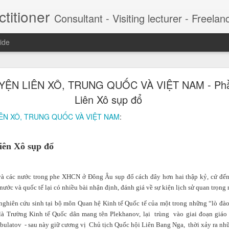
titioner
Consultant - Visiting lecturer - Freelancer This is the content composed, collected and filtered to provide a critical view to CEO and managers. My DDH Talk weekly series contribute
ide
 chảnh của hot boy lừa 57 tỷ đồng (Marketing xâ
ỆN LIÊN XÔ, TRUNG QUỐC VÀ VIỆT NAM - Phầ
ng chảnh luôn gắn với hàng hiệu, du thuyền, du lịc
Liên Xô sụp đổ
 là Nguyễn Khánh Nguyên) vừa bị Công an TP HCM bắt tạm giam để đi
ÊN XÔ, TRUNG QUỐC VÀ VIỆT NAM
:
t, Jason Nguyễn được mệnh danh là 'CEO triệu USD' khi xây dựng c
nhà sáng lập kiêm CEO của nhiều startup triệu USD, trong đó có cô
CM.
iên Xô sụp đổ
và các nước trong phe XHCN ở Đông Âu sụp đổ cách đây hơn hai thập kỷ, cứ đế
 nước và quốc tế lại có nhiều bài nhận định, đánh giá về sự kiện lịch sử quan trọng 
nghiên cứu sinh tại bộ môn Quan hệ Kinh tế Quốc tế của một trong những “lò đà
 là Trường Kinh tế Quốc dân mang tên Plekhanov, lại trùng vào giai đoạn giá
ulatov - sau này giữ cương vị Chủ tịch Quốc hội Liên Bang Nga, thời xảy ra nhữ