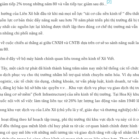
[2]
iảm tiếp 2% trong những năm 80 và vẫn tiếp tục giảm sau đó...
hướng của Liên Xô bắt đầu từ khi mà mọi nỗ lực “tái cơ cấu nền kinh tế “ đều thất 
ồn lực cơ bản thúc đẩy năng suất sau hơn 70 năm phát triển phi thị trường đã bị t
y nhất các nguồn lực lại không được thiết lập theo đúng cơ chế thị trường mà vẫn 
m nhũng chi phối nặng nề.
về cuộc chiến ai thắng ai giữa CNXH và CNTB dựa trên cơ sở so sánh năng suất lao
ăm 80.
hêm ở đây về bộ máy hành chính quan liêu trong nền kinh tế Xô Viết.
 Tây, một cách tự phát đã hình thành hàng trăm năm nay một hệ thống các tổ ch
o dịch phục vụ cho thị trường nhằm hỗ trợ quá trình chuyên môn hóa. Ví dụ nh
ch kiếm triệu USD, Jason cũng nhắc đến 'cái giá của tiền tài' là phải l
ogistic, các tổ chức tín dụng, chứng khoán, tư vấn pháp luật, kinh doanh, tư vấn
 bạn bè, thậm chí tình yêu. Jason nói bản thân thường làm việc 18 tiến
, đăng ký bảo hộ sở hữu tác quyền v.v…Khu vực dịch vụ phục vụ giao dịch thị trư
goài là công tác chứ không phải du lịch tận hưởng như nhiều người ngh
 hạ tầng cơ sở mềm” (Soft Infrastructure) của nền kinh tế thị trường. Tại Hoa Kỳ 
ốc nội với số việc làm tăng liên tục từ 26% lực lượng lao động vào năm 1940 
rong khu vực dịch vụ của Liên Xô (chủ yếu là y tế, giáo dục và thương nghiệp) ch
hoạt động theo kế hoạch tập trung, phi thị trường thì khu vực dịch vụ này có ít c
 tế đều thông qua mệnh lệnh chỉ huy phát ra từ các cơ quan hành chính được hình
càng có quy mô lớn với những mối tương tác và giao dịch tăng với cấp số nhân th
g thức tập trung lại càng cồng kềnh và mang tính quan liêu nặng hơn. Thực tế nà