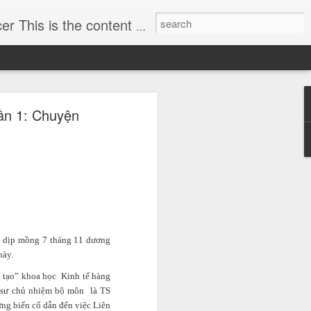
 actively and critical thoughts in economics to assist CEO enhancing the leadership and managing skills.
y dựng hình
n 1: Chuyện
h)
ều tra vụ lừa đảo 57 tỷ
ho mình hình ảnh doanh
ng ty TNHH MTV Boowoo,
n dịp mồng 7 tháng 11 dương
này.
o tạo” khoa học Kinh tế hàng
o sư chủ nhiệm bộ môn là TS
ng biến cố dẫn đến việc Liên