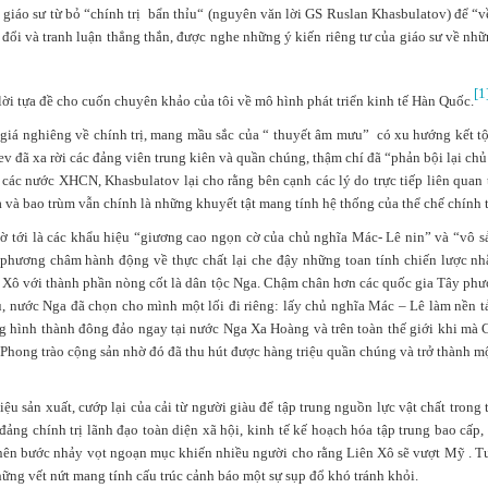
hi giáo sư từ bỏ “chính trị bẩn thỉu“ (nguyên văn lời GS Ruslan Khasbulatov) để “v
o đổi và tranh luận thẳng thắn, được nghe những ý kiến riêng tư của giáo sư về nh
[1
lời tựa đề cho cuốn chuyên khảo của tôi về mô hình phát triển kinh tế Hàn Quốc.
giá nghiêng về chính trị, mang mầu sắc của “ thuyết âm mưu” có xu hướng kết t
 đã xa rời các đảng viên trung kiên và quần chúng, thậm chí đã “phản bội lại ch
 các nước XHCN, Khasbulatov lại cho rằng bên cạnh các lý do trực tiếp liên quan
và bao trùm vẫn chính là những khuyết tật mang tính hệ thống của thể chế chính trị
gờ tới là các khẩu hiệu “giương cao ngọn cờ của chủ nghĩa Mác- Lê nin” và “vô sản
hương châm hành động về thực chất lại che đậy những toan tính chiến lược nhằ
n Xô với thành phần nòng cốt là dân tộc Nga. Chậm chân hơn các quốc gia Tây phươn
ầu, nước Nga đã chọn cho mình một lối đi riêng: lấy chủ nghĩa Mác – Lê làm nền 
g hình thành đông đảo ngay tại nước Nga Xa Hoàng và trên toàn thế giới khi mà 
 Phong trào cộng sản nhờ đó đã thu hút được hàng triệu quần chúng và trở thành 
iệu sản xuất, cướp lại của cải từ người giàu để tập trung nguồn lực vật chất trong
1988, từng du học tại Singapore, là hot boy có tiếng trên mạng xã hộ
hội, Jason thường đăng những bài viết về kinh nghiệm làm giàu, ki
đảng chính trị lãnh đạo toàn diện xã hội, kinh tế kế hoạch hóa tập trung bao cấp,
, Jason Nguyễn còn 'gây bão' mạng xã hội với bài viết "Một triệu đô c
 nên bước nhảy vọt ngoạn mục khiến nhiều người cho rằng Liên Xô sẽ vượt Mỹ . Tu
hững vết nứt mang tính cấu trúc cảnh báo một sự sụp đổ khó tránh khỏi.