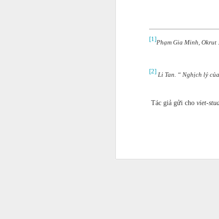
mạnh dạn khởi nghiệp, 
[1]
Phạm Gia Minh, Okrut .
[2]
Li Tan. “ Nghịch lý củ
Tác giả gửi cho
viet-stu