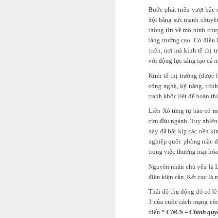
Bước phát triển vượt bậc
hội bằng sức mạnh chuyên 
thông tin về mô hình chu
tăng trưởng cao. Có điều
triển, nơi mà kinh tế thị
với động lực sáng tạo cá n
Kinh tế thị trường (được
công nghệ, kỹ năng, trìn
tranh khốc liệt để hoàn th
Liên Xô từng tự hào có mộ
cứu đầu ngành. Tuy nhiên
này đã bắt kịp các nền ki
nghiệp quốc phòng mặc dù
trong việc thương mại hóa
Nguyên nhân chủ yếu là Li
điều kiện cần. Kết cục là
Thái độ thụ động đó có lẽ
3 của cuộc cách mạng côn
biến
“ CNCS = Chính quyề