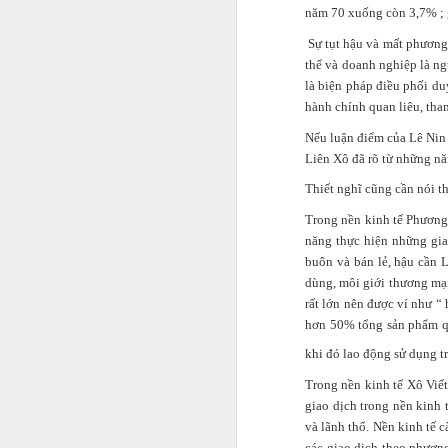
năm 70 xuống còn 3,7% ; g
Sự tụt hậu và mất phương 
thể và doanh nghiệp là ngu
là biện pháp điều phối du
hành chính quan liêu, tha
Nếu luận điểm của Lê Nin 
Liên Xô đã rõ từ những n
Thiết nghĩ cũng cần nói t
Trong nền kinh tế Phương
năng thực hiện những gia
Bên cạnh việc chia sẻ cá
buôn và bán lẻ, hậu cần L
lực, đánh đổi sức khỏe,
dùng, môi giới thương mại
đa số chuyến đi nước n
rất lớn nên được ví như “
hơn 50% tổng sản phẩm qu
khi đó lao động sử dụng t
Trong nền kinh tế Xô Viết 
giao dịch trong nền kinh
và lãnh thổ. Nền kinh tế 
các giao dịch theo phươn