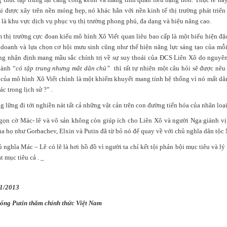
ại được xây trên nền móng hẹp, nó khác hẳn với nền kinh tế thị trường phát triể
là khu vực dịch vụ phục vụ thị trường phong phú, đa dạng và hiệu năng cao.
 thị trường cực đoan kiểu mô hình Xô Viết quan liêu bao cấp là một biểu hiện đặ
h doanh và lựa chọn cơ hội mưu sinh cũng như thể hiện năng lực sáng tạo của mỗi
ng nhận định mang mầu sắc chính trị về sự suy thoái của ĐCS Liên Xô do nguyên 
hành “
có tập trung nhưng mất dân chủ”
thì rất tự nhiên một câu hỏi sẽ được nêu
 của mô hình Xô Viết chính là một khiếm khuyết mang tính hệ thống vì nó mất dân
c trong lịch sử ?” .
g lững đi tới nghiền nát tất cả những vật cản trên con đường tiến hóa của nhân loại
gọn cờ Mác- lê và vô sản không còn giúp ích cho Liên Xô và người Nga giành vị t
ủa họ như Gorbachev, Elxin và Putin đã từ bỏ nó để quay về với chủ nghĩa dân tộc 
nghĩa Mác – Lê có lẽ là hơi hồ đồ vì người ta chỉ kết tội phản bội mục tiêu và lý
t mục tiêu cả . _
11/2013
ống Putin thăm chính thức Việt Nam
t lộ bản thân 'từng có tất cả rồi thất bại, phá sản, bắt đầu lại từ đầu và
, 10 năm sau'. Trên trang cá nhân, Jason liên tục khuyến khích các bạn