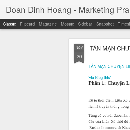
Doan Dinh Hoang - Marketing Prac
Classic
Flipcard
Magazine
Mosaic
Sidebar
Snapshot
Timesl
Cuộc sống sang
NOV
TẢN MẠN CHUY
NOV
ảnh sa
25
20
Jason Nguyễn (tên thật
TẢN MẠN CHUYỆN LI
đồng. Trước khi bị bắ
nhân trẻ thành công, 
'via Blog this'
trụ sở tại quận 1, TP H
Phần 1: Chuyện L
Kể từ thời điểm Liên Xô 
lịch là truyền thông trong
Từng có cơ hội được làm 
đầu của Liên Xô thời đó
Ruslan Imrannovich Khasb