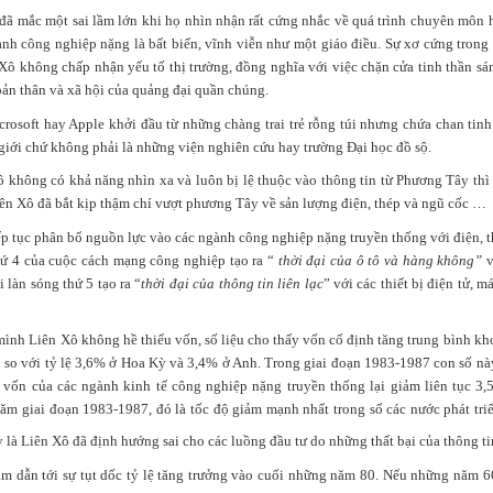
 đã mắc một sai lầm lớn khi họ nhìn nhận rất cứng nhắc về quá trình chuyên môn 
gành công nghiệp nặng là bất biến, vĩnh viễn như một giáo điều. Sự xơ cứng trong 
 Xô không chấp nhận yếu tố thị trường, đồng nghĩa với việc chặn cửa tinh thần s
ản thân và xã hội của quảng đại quần chúng.
 triệu đô không khó, nhưng sẽ rất vất vả nếu ngay từ vạch xuất phát b
rosoft hay Apple khởi đầu từ những chàng trai trẻ rỗng túi nhưng chứa chan tinh
 bắt đầu từ những thứ, những cột mốc nhỏ nhất. Mình từng làm những
giới chứ không phải là những viện nghiên cứu hay trường Đại học đồ sộ.
 10 USD, 100 USD, sau đó thử sức với những dự án 1.000 USD, 10.00
tưởng và kinh nghiệm cũng như sự dạn dĩ, mình mới thật sự tự tin làm
ô không có khả năng nhìn xa và luôn bị lệ thuộc vào thông tin từ Phương Tây thì “
0.000 USD và 1-2 triệu USD... Một triệu đô 10 năm trước với chính mì
ên Xô đã bắt kịp thậm chí vượt phương Tây về sản lượng điện, thép và ngũ cốc …
hưng giờ mình đã làm được, thậm chí nhiều hơn như thế
".
ếp tục phân bổ nguồn lực vào các ngành công nghiệp nặng truyền thống với điện, 
hứ 4 của cuộc cách mạng công nghiệp tạo ra “
thời đại của ô tô và hàng không”
v
 làn sóng thứ 5 tạo ra “
thời đại của thông tin liên lạc
” với các thiết bị điện tử, m
ình Liên Xô không hề thiếu vốn, số liệu cho thấy vốn cố định tăng trung bình kh
 so với tỷ lệ 3,6% ở Hoa Kỳ và 3,4% ở Anh. Trong giai đoạn 1983-1987 con số này
 vốn của các ngành kinh tế công nghiệp nặng truyền thống lại giảm liên tục 3
m giai đoạn 1983-1987, đó là tốc độ giảm mạnh nhất trong số các nước phát triể
là Liên Xô đã định hướng sai cho các luồng đầu tư do những thất bại của thông tin
ảm dẫn tới sự tụt dốc tỷ lệ tăng trưởng vào cuối những năm 80. Nếu những năm 60