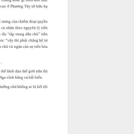
n cao ở Phương Tây sở hữu hạ
c trưng của chiếm đoạt quyền
 cá nhân theo nguyên lý tiến
tắc “tập trung dân chủ” trên
 ra: “vậy thì phải chăng hệ tư
 chủ và ngăn cản sự tiến hóa
.
hế lãnh đạo thế giới nữa thì
Nga vĩnh hằng và bất biến.
 tưởng chứ không ai bị kết tội
 không ai
 trẻ hãy