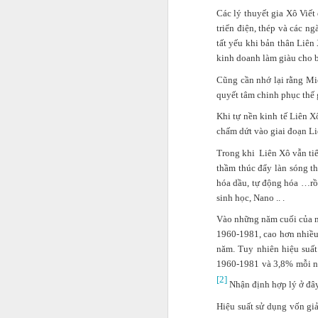
Các lý thuyết gia Xô Viết
triển điện, thép và các n
tất yếu khi bản thân Liên
kinh doanh làm giàu cho b
Jason viết: "Làm ra một
Cũng cần nhớ lại rằng Mic
chăm nhắm đến nó. Hãy
quyết tâm chinh phục thế 
bình thường chỉ để có
đến khi có được sự tin 
Khi tự nền kinh tế Liên X
project 100.000 USD, 50
chấm dứt vào giai đoạn Li
chuyện không tưởng, n
Trong khi Liên Xô vẫn ti
thầm thúc đẩy làn sóng t
hóa dầu, tự động hóa …rồi
sinh học, Nano .. .
Vào những năm cuối của m
1960-1981, cao hơn nhiều
năm. Tuy nhiên hiệu suất
1960-1981 và 3,8% mỗi nă
[2]
Nhận định hợp lý ở đây 
Hiệu suất sử dụng vốn gi