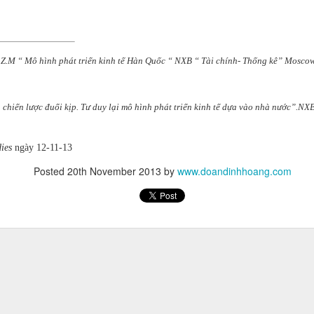
đừng sợ thất bại.
Z.M “ Mô hình phát triển kinh tế Hàn Quốc “ NXB “ Tài chính- Thống kê” Moscow
a chiến lược đuổi kịp. Tư duy lại mô hình phát triển kinh tế dựa vào nhà nước”.NX
dies
ngày 12-11-13
Posted
20th November 2013
by
www.doandinhhoang.com