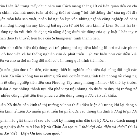
 của Liên Xô trong mấy chục năm sau Cách mạng tháng 10 có liên quan đến cơ c
chính của nhà nước toàn trị đồng thời sử dụng “ lợi thế thông tin” của người đi s
yên môn hóa sản xuất, phân bổ nguồn lực vào những ngành công nghiệp có năng 
 là những thông tin này không bắt nguồn từ nội bộ nền kinh tế Liên Xô mà lại là
 trường tự do với tính đa dạng và năng động dưới tác động của quy luật “ bàn tay
hân theo lý thuyết tiến hóa của
Schumpeter
hình thành nên.
 hiểu như điều kiện đủ) đóng vai trò phòng thí nghiệm khổng lồ nơi mà các phư
h độ học vấn và hệ thống nghiên cứu & phát triển …(được hiểu như các điều kiện
iện và cho ra đời những đổi mới cơ bản trong quá trình tiến hóa .
t nền giáo dục tiên tiến, các trang thiết bị nghiên cứu hiện đại cùng đội ngũ c
 Liên Xô vẫn không tạo ra những đổi mới cơ bản mang tính tiên phong về công ngh
nh tế công nghiệp tiên tiến của Phương Tây trong những năm 50- 60 thế kỷ trước.
 đạt được những thành tựu đột phá vượt trội nhưng do thiếu tư duy thị trường 
 nhiều công nghệ tiên tiến phục vụ tiêu dùng trong nước và xuất khẩu.
ên Xô thiếu nền kinh tế thị trường ví như thiếu điều kiện đủ trong khi lại đang
 nền kinh tế Liên Xô muốn phát triển lại phải dựa vào thông tin định hướng từ phư
 phần nào giải thích vì sao vào thời kỳ những năm đầu thế kỷ XX, sau Cách mạng 
g nghiệp diễn ra ở Hoa Kỳ và Châu Âu tạo ra “
thời đại của điện và thép”
thì L
n Xô Viết + Điện khí hóa toàn quốc”