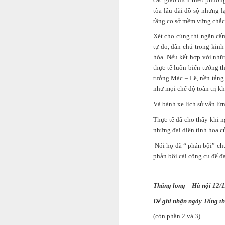
tòa lâu đài đồ sộ nhưng l
tầng cơ sở mềm vững chắc 
Xét cho cùng thì ngăn cấm
tự do, dân chủ trong kin
hóa. Nếu kết hợp với nhữ
thực tế luôn biến tướng t
tưởng Mác – Lê, nền tảng
như mọi chế độ toàn trị khá
Và bánh xe lịch sử vẫn lừn
Thực tế đã cho thấy khi n
những đại diện tinh hoa c
Nói họ đã “ phản bội” chủ 
phản bội cái công cụ để đạ
Thăng long – Hà nội 12/
Để ghi nhận ngày Tổng th
'CEO triệu USD' cũng tiế
(còn phần 2 và 3)
có thể nói trước được 5