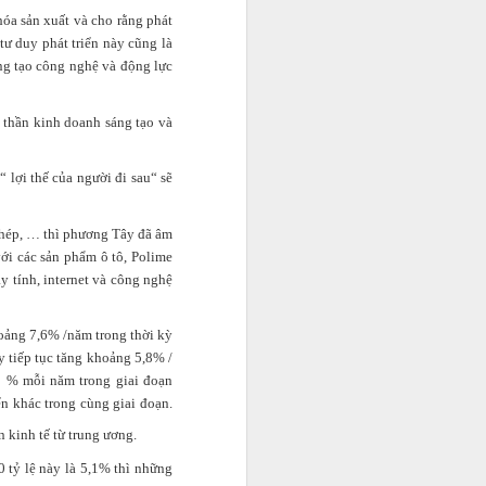
hóa sản xuất và cho rằng phát
tư duy phát triển này cũng là
áng tạo công nghệ và động lực
ạn chỉ chăm
 thần kinh doanh sáng tạo và
 công việc
0 USD. Cho
 những
 lợi thế của người đi sau“ sẽ
nh còn là
thép, … thì phương Tây đã âm
ới các sản phẩm ô tô, Polime
áy tính, internet và công nghệ
oảng 7,6% /năm trong thời kỳ
 tiếp tục tăng khoảng 5,8% /
,5 % mỗi năm trong giai đoạn
n khác trong cùng giai đoạn.
 kinh tế từ trung ương.
 tỷ lệ này là 5,1% thì những