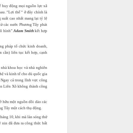
hế huy động mọi nguồn lực xã
au. “Lợi thế “ ở đây chính là
suất cao nhất mang lại tỷ lệ
 từ các nước Phương Tây phát
 vô hình”
Adam Smith
kết hợp
ơng pháp tổ chức kinh doanh,
 cần) liên tục kết hợp, cạnh
ác nhà khoa học và nhà nghiên
ệ và kinh tế cho dù quốc gia
 Ngay cả trong lĩnh vực công
nên Liên Xô không thành công
 sở hữu một nguồn dồi dào các
ơng Tây một cách thụ động.
tháng 10, khi mà làn sóng thứ
ê nin đã đưa ra công thức bất