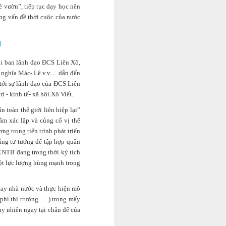
ề vườn”, tiếp tục dạy học nên
ững vấn đề thời cuộc của nước
]
ội ban lãnh đạo ĐCS Liên Xô,
ủ nghĩa Mác- Lê v.v… dẫn đến
 tới sự lãnh đạo của ĐCS Liên
 - kinh tế- xã hội Xô Viết.
 toàn thế giới liên hiệp lại”
m xác lập và củng cố vị thế
g trong tiến trình phát triển
tảng tư tưởng để tập hợp quần
CNTB đang trong thời kỳ tích
một lực lượng hùng mạnh trong
 tay nhà nước và thực hiện mô
i và quản lý cho một số
nh doanh và xây dựng sự
 phi thị trường … ) trong mấy
ó thật sự khó kiếm?".
y nhiên ngay tại chân đế của