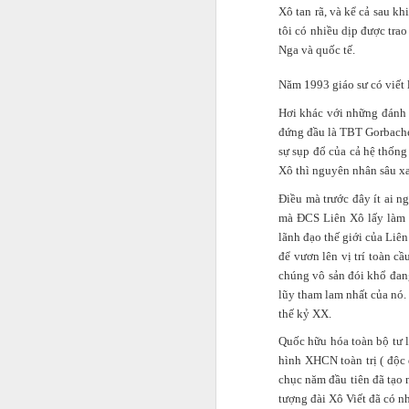
Xô tan rã, và kể cả sau k
tôi có nhiều dịp được tra
Nga và quốc tế.
Năm 1993 giáo sư có viết 
Hơi khác với những đánh 
đứng đầu là TBT Gorbachev
sự sụp đổ của cả hệ thống
Xô thì nguyên nhân sâu xa 
Điều mà trước đây ít ai n
mà ĐCS Liên Xô lấy làm p
lãnh đạo thế giới của Liê
để vươn lên vị trí toàn c
chúng vô sản đói khổ đan
lũy tham lam nhất của nó.
thế kỷ XX.
Quốc hữu hóa toàn bộ tư l
Jason Nguyễn sinh năm 
nghệ sĩ. Trên mạng xã 
hình XHCN toàn trị ( độc 
nghiệp. Hồi đầu năm nay
chục năm đầu tiên đã tạo
tượng đài Xô Viết đã có n