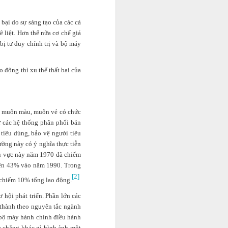
bại do sự sáng tạo của các cá
ê liệt. Hơn thế nữa cơ chế giá
bị tư duy chính trị và bộ máy
 động thì xu thế thất bại của
ức muôn màu, muôn vẻ có chức
ư các hệ thống phân phối bán
àm việc lao
 tiêu dùng, bảo vệ người tiêu
g mỗi ngày,
ờng này có ý nghĩa thực tiễn
ĩ.
khu vực này năm 1970 đã chiếm
lên 43% vào năm 1990. Trong
[2]
ỉ chiếm 10% tổng lao động.
ơ hội phát triển. Phần lớn các
 thành theo nguyên tắc ngành
ì bộ máy hành chính điều hành
y chẳng khác gì hình ảnh một