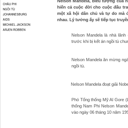
Nelson Mandela, biểu tượng của hò
CHÂU PHI
hiến cả cuộc đời cho cuộc đấu tra
NGỒI TÙ
một xã hội dân chủ và tự do mà 
JOHANNESBURG
nhau. Lý tưởng ấy sẽ tiếp tục truy
AIDS
MICHAEL JACKSON
ARJEN ROBBEN
Nelson Mandela là nhà lãnh
trước khi bị kết án ngồi tù chun
Nelson Mandela ăn mừng ngà
ngồi tù.
Nelson Mandela đoạt giải Nobel
Phó Tổng thống Mỹ Al Gore (
thống Nam Phi Nelson Mande
vào ngày 06 tháng 10 năm 19