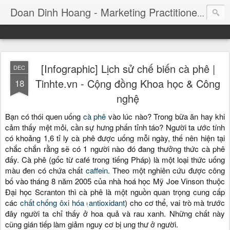
Consul
Doan Dinh Hoang - Marketing Practitioner
[Infographic] Lịch sử chế biến cà phê |
DEC
Tinhte.vn - Cộng đồng Khoa học & Công
18
nghệ
Bạn có thói quen uống
cà phê
vào lúc nào? Trong bữa ăn hay khi
cảm thấy mệt mỏi, cần sự hưng phấn tỉnh táo? Người ta ước tính
có khoảng 1,6 tỉ ly cà phê được uống mỗi ngày, thế nên hiện tại
chắc chắn rằng sẽ có 1 người nào đó đang thưởng thức cà phê
đấy. Cà phê (gốc từ café trong tiếng Pháp) là một loại thức uống
màu đen có chứa chất
caffein
. Theo một nghiên cứu được công
bố vào tháng 8 năm 2005 của nhà hoá học Mỹ Joe Vinson thuộc
Đại học Scranton thì cà phê là một nguồn quan trọng cung cấp
các
chất chống ôxi hóa
(
antioxidant
) cho cơ thể, vai trò mà trước
đây người ta chỉ thấy ở hoa quả và rau xanh. Những chất này
cũng gián tiếp làm giảm nguy cơ bị ung thư ở người.