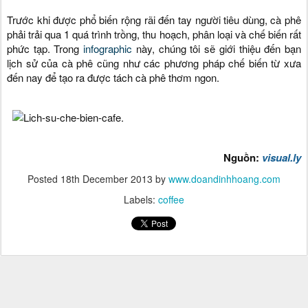
Trước khi được phổ biến rộng rãi đến tay người tiêu dùng, cà phê
phải trải qua 1 quá trình trồng, thu hoạch, phân loại và chế biến rất
phức tạp. Trong
infographic
này, chúng tôi sẽ giới thiệu đến bạn
lịch sử của cà phê cũng như các phương pháp chế biến từ xưa
đến nay để tạo ra được tách cà phê thơm ngon.
Nguồn:
visual.ly
Posted
18th December 2013
by
www.doandinhhoang.com
Labels:
coffee