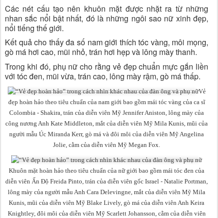
Các nét cấu tạo nên khuôn mặt được nhặt ra từ những
nhan sắc nổi bật nhất, đó là những ngôi sao nữ xinh đẹp,
nổi tiếng thế giới.
Kết quả cho thấy đa số nam giới thích tóc vàng, môi mọng,
gò má hơi cao, mũi nhỏ, trán hơi hẹp và lông mày thanh.
Trong khi đó, phụ nữ cho rằng vẻ đẹp chuẩn mực gắn liền
với tóc đen, mũi vừa, trán cao, lông mày rậm, gò má thấp.
Vẻ
đẹp hoàn hảo theo tiêu chuẩn của nam giới bao gồm mái tóc vàng của ca sĩ
Colombia - Shakira, trán của diễn viên Mỹ Jennifer Aniston, lông mày của
công nương Anh Kate Middleton, mắt của diễn viên Mỹ Mila Kunis, mũi của
người mẫu Úc Miranda Kerr, gò má và đôi môi của diễn viên Mỹ Angelina
Jolie, cằm của diễn viên Mỹ Megan Fox.
Khuôn mặt hoàn hảo theo tiêu chuẩn của nữ giới bao gồm mái tóc đen của
diễn viên Ấn Độ Freida Pinto, trán của diễn viên gốc Israel - Natalie Portman,
lông mày của người mẫu Anh Cara Delevingne, mắt của diễn viên Mỹ Mila
Kunis, mũi của diễn viên Mỹ Blake Lively, gò má của diễn viên Anh Keira
Knightley, đôi môi của diễn viên Mỹ Scarlett Johansson, cằm của diễn viên