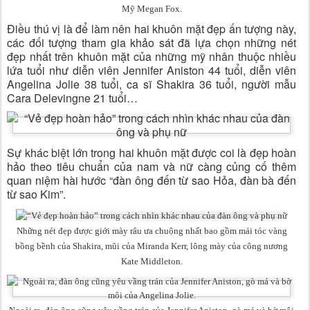
Mỹ Megan Fox.
Điều thú vị là để làm nên hai khuôn mặt đẹp ấn tượng này,
các đối tượng tham gia khảo sát đã lựa chọn những nét
đẹp nhất trên khuôn mặt của những mỹ nhân thuộc nhiều
lứa tuổi như diễn viên Jennifer Aniston 44 tuổi, diễn viên
Angelina Jolie 38 tuổi, ca sĩ Shakira 36 tuổi, người mẫu
Cara Delevingne 21 tuổi…
Sự khác biệt lớn trong hai khuôn mặt được coi là đẹp hoàn
hảo theo tiêu chuẩn của nam và nữ càng củng cố thêm
quan niệm hài hước “đàn ông đến từ sao Hỏa, đàn bà đến
từ sao Kim”.
Những nét đẹp được giới mày râu ưa chuộng nhất bao gồm mái tóc vàng
bồng bềnh của Shakira, mũi của Miranda Kerr, lông mày của công nương
Kate Middleton.