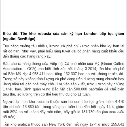
Biểu đồ: Tồn kho robusta của sàn kỳ hạn London tiếp tục giảm
(nguồn: NewEdge)
Tuy hàng xuống tàu nhiều, lượng cà phê chỉ được nhập kho kỳ hạn lại
rất có hạn. Như vậy, phải hiểu rằng tuyệt đại bộ phận hàng xuất khẩu đều
đến thẳng các hãng rang xay.
Báo cáo ra hàng tháng của Hiệp hội Cà phê nhân của Mỹ (Green Coffee
Association – GCA) cho biết tính đến hết tháng 3-2014, tồn kho cà phê
tại Bắc Mỹ đạt 4.958.411 bao, tăng 132.307 bao so với tháng trước đó.
Trong số này không tính lượng cà phê đang trên đường trung chuyển hay
đang nằm tại các nhà máy chờ đưa vào sản xuất, ước lượng này chừng
1 triệu bao. Bình quân vùng Bắc Mỹ cần 500.000 bao/tuần để chế biến
tiêu thụ, số lượng trên có thể tiêu thụ đủ cho 11 tuần.
Ngược lại, tồn kho robusta thuộc sàn London tiếp tục giảm thêm 4.470
tấn chỉ còn 13.860 tấn trong vòng hai tuần tính đến hết ngày 14-4, giảm
mất 89% so với cách đấy một năm, bấy giờ là 181.730 tấn
(xin xem biểu
đồ trên)
.
Tồn kho arabica thuộc sàn New York đến hết ngày 17-4 ở mức 155.041