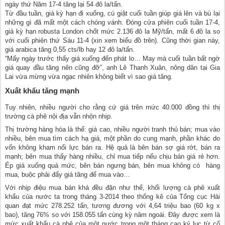
ngày thứ Năm 17-4 tăng lại 54 đô la/tấn.
Từ đầu tuần, giá kỳ hạn đi xuống, cú giật cuối tuần giúp giá lên và bù lại
những gì đã mất một cách chóng vánh. Đóng cửa phiên cuối tuần 17-4,
giá kỳ hạn robusta London chốt mức 2.136 đô la Mỹ/tấn, mất 6 đô la so
với cuối phiên thứ Sáu 11-4 (xin xem biểu đồ trên). Cũng thời gian này,
giá arabica tăng 0,55 cts/lb hay 12 đô la/tấn.
“Mấy ngày trước thấy giá xuống đến phát lo… May mà cuối tuần bất ngờ
giá quay đầu tăng nên cũng đỡ”, anh Lê Thanh Xuân, nông dân tại Gia
Lai vừa mừng vừa ngạc nhiên không biết vì sao giá tăng.
Xuất khẩu tăng mạnh
Tuy nhiên, nhiều người cho rằng cứ giá trên mức 40.000 đồng thì thị
trường cà phê nội địa vẫn nhộn nhịp.
Thị trường hàng hóa là thế: giá cao, nhiều người tranh thủ bán; mua vào
nhiều, bên mua tìm cách hạ giá, một phần do cung mạnh, phần khác do
vốn không kham nổi lực bán ra. Hệ quả là bên bán sợ giá rớt, bán ra
mạnh; bên mua thấy hàng nhiều, chỉ mua tiếp nếu chịu bán giá rẻ hơn.
Ép giá xuống quá mức, bên bán ngưng bán, bên mua không có hàng
mua, buộc phải đẩy giá tăng để mua vào…
Với nhịp điệu mua bán khá đều đặn như thế, khối lượng cà phê xuất
khẩu của nước ta trong tháng 3-2014 theo thống kê của Tổng cục Hải
quan đạt mức 278.252 tấn, tương đương với 4,64 triệu bao (60 kg x
bao), tăng 76% so với 158.055 tấn cùng kỳ năm ngoái. Đây được xem là
mức xuất khẩu cà phê của một nước trong một tháng cao kỷ lục từ cổ