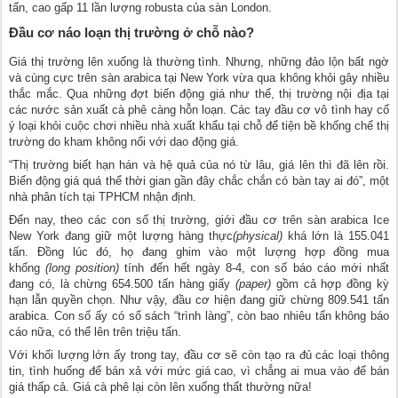
tấn, cao gấp 11 lần lượng robusta của sàn London.
Đầu cơ náo loạn thị trường ở chỗ nào?
Giá thị trường lên xuống là thường tình. Nhưng, những đảo lộn bất ngờ
và cùng cực trên sàn arabica tại New York vừa qua không khỏi gây nhiều
thắc mắc. Qua những đợt biến động giá như thế, thị trường nội địa tại
các nước sản xuất cà phê càng hỗn loạn. Các tay đầu cơ vô tình hay cố
ý loại khỏi cuộc chơi nhiều nhà xuất khẩu tại chỗ để tiện bề khống chế thị
trường do kham không nổi với dao động giá.
“Thị trường biết hạn hán và hệ quả của nó từ lâu, giá lên thì đã lên rồi.
Biến động giá quá thể thời gian gần đây chắc chắn có bàn tay ai đó”, một
nhà phân tích tại TPHCM nhận định.
Đến nay, theo các con số thị trường, giới đầu cơ trên sàn arabica Ice
New York đang giữ một lượng hàng thực
(physical)
khá lớn là 155.041
tấn. Đồng lúc đó, họ đang ghim vào một lượng hợp đồng mua
khống
(long position)
tính đến hết ngày 8-4, con số báo cáo mới nhất
đang có, là chừng 654.500 tấn hàng giấy
(paper)
gồm cả hợp đồng kỳ
hạn lẫn quyền chọn. Như vậy, đầu cơ hiện đang giữ chừng 809.541 tấn
arabica. Con số ấy có sổ sách “trình làng”, còn bao nhiêu tấn không báo
cáo nữa, có thể lên trên triệu tấn.
Với khối lượng lớn ấy trong tay, đầu cơ sẽ còn tạo ra đủ các loại thông
tin, tình huống để bán xả với mức giá cao, vì chẳng ai mua vào để bán
giá thấp cả. Giá cà phê lại còn lên xuống thất thường nữa!