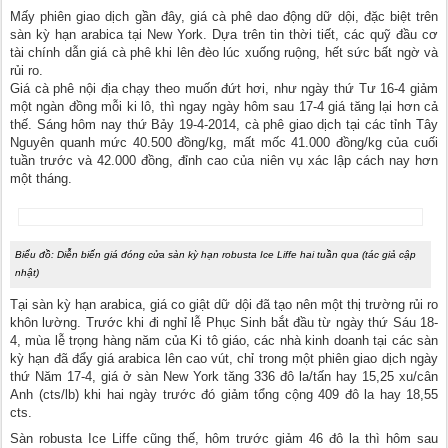
Mấy phiên giao dịch gần đây, giá cà phê dao động dữ dội, đặc biệt trên
sàn kỳ hạn arabica tại New York. Dựa trên tin thời tiết, các quỹ đầu cơ
tài chính dẫn giá cà phê khi lên đèo lúc xuống ruộng, hết sức bất ngờ và
rủi ro.
Giá cà phê nội địa chạy theo muốn đứt hơi, như ngày thứ Tư 16-4 giảm
một ngàn đồng mỗi ki lô, thì ngay ngày hôm sau 17-4 giá tăng lại hơn cả
thế. Sáng hôm nay thứ Bảy 19-4-2014, cà phê giao dịch tại các tỉnh Tây
Nguyên quanh mức 40.500 đồng/kg, mất mốc 41.000 đồng/kg của cuối
tuần trước và 42.000 đồng, đỉnh cao của niên vụ xác lập cách nay hơn
một tháng.
Biểu đồ: Diễn biến giá đóng cửa sàn kỳ hạn robusta Ice Liffe hai tuần qua (tác giả cập
nhật)
Tại sàn kỳ hạn arabica, giá co giật dữ dội đã tạo nên một thị trường rủi ro
khôn lường. Trước khi đi nghỉ lễ Phục Sinh bắt đầu từ ngày thứ Sáu 18-
4, mùa lễ trọng hàng năm của Ki tô giáo, các nhà kinh doanh tại các sàn
kỳ hạn đã đẩy giá arabica lên cao vút, chỉ trong một phiên giao dịch ngày
thứ Năm 17-4, giá ở sàn New York tăng 336 đô la/tấn hay 15,25 xu/cân
Anh (cts/lb) khi hai ngày trước đó giảm tổng cộng 409 đô la hay 18,55
cts.
Sàn robusta Ice Liffe cũng thế, hôm trước giảm 46 đô la thì hôm sau