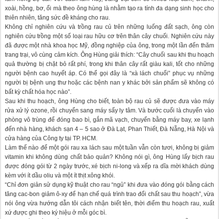
xoài, hồng, bơ, ổi mà theo ông hùng là nhằm tạo ra tính đa dạng sinh học cho
thiên nhiên, tăng sức đề kháng cho rau.
Không chỉ nghiên cứu và trồng rau củ trên những luống đất sạch, ông còn
nghiên cứu trồng một số loại rau hữu cơ trên thân cây chuối. Nghiên cứu này
đã được một nhà khoa học Mỹ, đồng nghiệp của ông, trong một lần đến thăm
trang trại, vô cùng cảm kích. Ông Hùng giải thích: “Cây chuối sau khi thu hoạch
quả thường bị chặt bỏ rất phí, trong khi thân cây rất giàu kali, tốt cho những
người bệnh cao huyết áp. Có thể gọi đây là “xà lách chuối” phục vụ những
người bị bệnh ung thư hoặc các bệnh nan y khác bởi sản phẩm sẽ không có
bất kỳ chất hóa học nào”.
Sau khi thu hoạch, ông Hùng cho biết, toàn bộ rau củ sẽ được đưa vào máy
rửa xử lý ozone, rồi chuyển sang máy sấy ly tâm. Và bước cuối là chuyển vào
phòng vô trùng để đóng bao bì, gắn mã vạch, chuyển bằng máy bay, xe lạnh
đến nhà hàng, khách sạn 4 – 5 sao ở Đà Lạt, Phan Thiết, Đà Nẵng, Hà Nội và
cửa hàng của Công ty tại TP. HCM.
Làm thế nào để một gói rau xa lách sau một tuần vẫn còn tươi, không bị giảm
vitamin khi không dùng chất bảo quản? Không nói gì, ông Hùng lấy bịch rau
được đóng gói từ 2 ngày trước, xé bịch ni-long và xếp ra dĩa mời khách dùng
kèm với ít dầu oliu và một ít thịt xông khói.
“Chỉ đơn giản sử dụng kỹ thuật cho rau “ngủ” khi đưa vào đóng gói bằng cách
tăng cac-bon giảm ô-xy để hạn chế quá trình trao đổi chất sau thu hoạch”, vừa
nói ông vừa hướng dẫn tôi cách nhận biết tên, thời điểm thu hoạch rau, xuất
xứ được ghi theo ký hiệu ở mỗi góc bì.