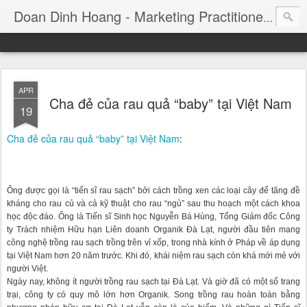
Consul
Doan Dinh Hoang - Marketing Practitioner
APR
Cha đẻ của rau quả “baby” tại Việt Nam
19
Cha đẻ của rau quả “baby” tại Việt Nam
:
Ông được gọi là “tiến sĩ rau sạch” bởi cách trồng xen các loại cây để tăng đề
kháng cho rau củ và cả kỹ thuật cho rau “ngủ” sau thu hoạch một cách khoa
học độc đáo. Ông là Tiến sĩ Sinh học Nguyễn Bá Hùng, Tổng Giám đốc Công
ty Trách nhiệm Hữu hạn Liên doanh Organik Đà Lạt, người đầu tiên mang
công nghệ trồng rau sạch trồng trên vỉ xốp, trong nhà kính ở Pháp về áp dụng
tại Việt Nam hơn 20 năm trước. Khi đó, khái niệm rau sạch còn khá mới mẻ với
người Việt.
Ngày nay, không ít người trồng rau sạch tại Đà Lạt. Và giờ đã có một số trang
trại, công ty có quy mô lớn hơn Organik. Song trồng rau hoàn toàn bằng