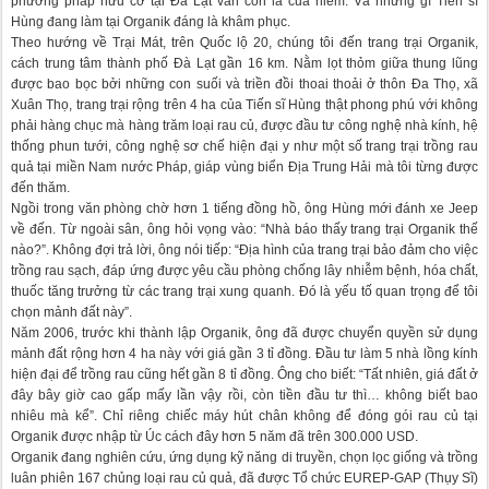
phương pháp hữu cơ tại Đà Lạt vẫn còn là của hiếm. Và những gì Tiến sĩ
Hùng đang làm tại Organik đáng là khâm phục.
Theo hướng về Trại Mát, trên Quốc lộ 20, chúng tôi đến trang trại Organik,
cách trung tâm thành phố Đà Lạt gần 16 km. Nằm lọt thỏm giữa thung lũng
được bao bọc bởi những con suối và triền đồi thoai thoải ở thôn Đa Thọ, xã
Xuân Thọ, trang trại rộng trên 4 ha của Tiến sĩ Hùng thật phong phú với không
phải hàng chục mà hàng trăm loại rau củ, được đầu tư công nghệ nhà kính, hệ
thống phun tưới, công nghệ sơ chế hiện đại y như một số trang trại trồng rau
quả tại miền Nam nước Pháp, giáp vùng biển Địa Trung Hải mà tôi từng được
đến thăm.
Ngồi trong văn phòng chờ hơn 1 tiếng đồng hồ, ông Hùng mới đánh xe Jeep
về đến. Từ ngoài sân, ông hỏi vọng vào: “Nhà báo thấy trang trại Organik thế
nào?”. Không đợi trả lời, ông nói tiếp: “Địa hình của trang trại bảo đảm cho việc
trồng rau sạch, đáp ứng được yêu cầu phòng chống lây nhiễm bệnh, hóa chất,
thuốc tăng trưởng từ các trang trại xung quanh. Đó là yếu tố quan trọng để tôi
chọn mảnh đất này”.
Năm 2006, trước khi thành lập Organik, ông đã được chuyển quyền sử dụng
mảnh đất rộng hơn 4 ha này với giá gần 3 tỉ đồng. Đầu tư làm 5 nhà lồng kính
hiện đại để trồng rau cũng hết gần 8 tỉ đồng. Ông cho biết: “Tất nhiên, giá đất ở
đây bây giờ cao gấp mấy lần vậy rồi, còn tiền đầu tư thì… không biết bao
nhiêu mà kể”. Chỉ riêng chiếc máy hút chân không để đóng gói rau củ tại
Organik được nhập từ Úc cách đây hơn 5 năm đã trên 300.000 USD.
Organik đang nghiên cứu, ứng dụng kỹ năng di truyền, chọn lọc giống và trồng
luân phiên 167 chủng loại rau củ quả, đã được Tổ chức EUREP-GAP (Thụy Sĩ)