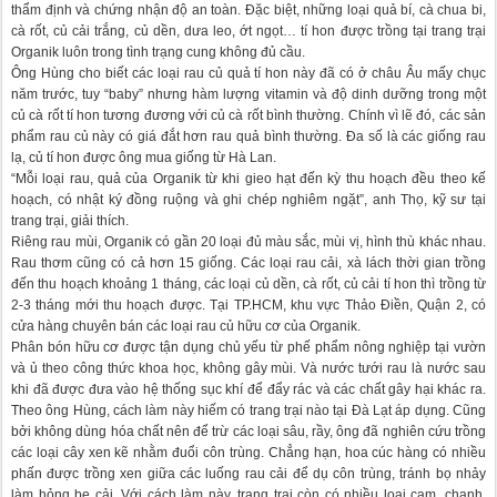
thẩm định và chứng nhận độ an toàn. Đặc biệt, những loại quả bí, cà chua bi,
cà rốt, củ cải trắng, củ dền, dưa leo, ớt ngọt… tí hon được trồng tại trang trại
Organik luôn trong tình trạng cung không đủ cầu.
Ông Hùng cho biết các loại rau củ quả tí hon này đã có ở châu Âu mấy chục
năm trước, tuy “baby” nhưng hàm lượng vitamin và độ dinh dưỡng trong một
củ cà rốt tí hon tương đương với củ cà rốt bình thường. Chính vì lẽ đó, các sản
phẩm rau củ này có giá đắt hơn rau quả bình thường. Đa số là các giống rau
lạ, củ tí hon được ông mua giống từ Hà Lan.
“Mỗi loại rau, quả của Organik từ khi gieo hạt đến kỳ thu hoạch đều theo kế
hoạch, có nhật ký đồng ruộng và ghi chép nghiêm ngặt”, anh Thọ, kỹ sư tại
trang trại, giải thích.
Riêng rau mùi, Organik có gần 20 loại đủ màu sắc, mùi vị, hình thù khác nhau.
Rau thơm cũng có cả hơn 15 giống. Các loại rau cải, xà lách thời gian trồng
đến thu hoạch khoảng 1 tháng, các loại củ dền, cà rốt, củ cải tí hon thì trồng từ
2-3 tháng mới thu hoạch được. Tại TP.HCM, khu vực Thảo Điền, Quận 2, có
cửa hàng chuyên bán các loại rau củ hữu cơ của Organik.
Phân bón hữu cơ được tận dụng chủ yếu từ phế phẩm nông nghiệp tại vườn
và ủ theo công thức khoa học, không gây mùi. Và nước tưới rau là nước sau
khi đã được đưa vào hệ thống sục khí để đẩy rác và các chất gây hại khác ra.
Theo ông Hùng, cách làm này hiếm có trang trại nào tại Đà Lạt áp dụng. Cũng
bởi không dùng hóa chất nên để trừ các loại sâu, rầy, ông đã nghiên cứu trồng
các loại cây xen kẽ nhằm đuổi côn trùng. Chẳng hạn, hoa cúc hàng có nhiều
phấn được trồng xen giữa các luống rau cải để dụ côn trùng, tránh bọ nhảy
làm hỏng bẹ cải. Với cách làm này, trang trại còn có nhiều loại cam, chanh,