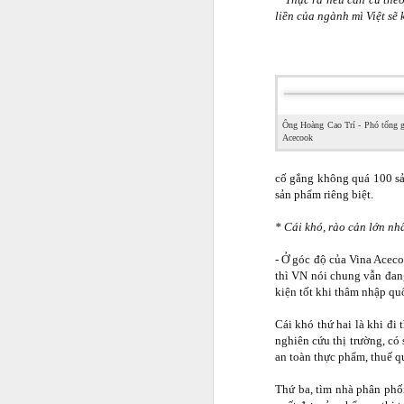
liền của ngành mì Việt sẽ 
Ông Hoàng Cao Trí - Phó tổng 
Acecook
cố gắng không quá 100 sản
sản phẩm riêng biệt.
* Cái khó, rào cản lớn nh
- Ở góc độ của Vina Aceco
thì VN nói chung vẫn đan
kiện tốt khi thâm nhập quố
Cái khó thứ hai là khi đi 
Jason Nguyễn sinh năm 
nghiên cứu thị trường, có
nghệ sĩ. Trên mạng xã 
an toàn thực phẩm, thuế qu
nghiệp. Hồi đầu năm nay
Thứ ba, tìm nhà phân phố