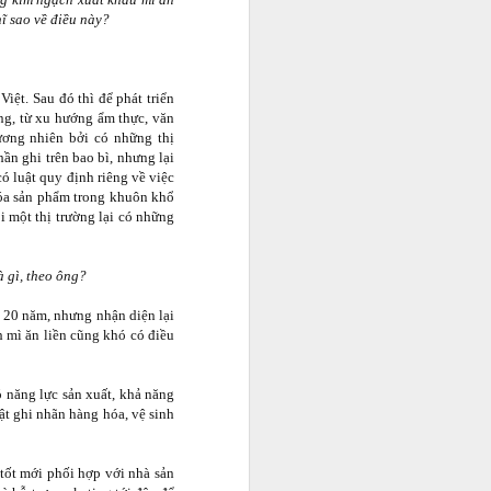
hĩ sao về điều này?
Việt. Sau đó thì để phát triển
ờng, từ xu hướng ẩm thực, văn
ương nhiên bởi có những thị
n ghi trên bao bì, nhưng lại
ó luật quy định riêng về việc
óa sản phẩm trong khuôn khổ
 một thị trường lại có những
 gì, theo ông?
c 20 năm, nhưng nhận diện lại
 mì ăn liền cũng khó có điều
có năng lực sản xuất, khả năng
i và quản lý cho một số
t ghi nhãn hàng hóa, vệ sinh
nh doanh và xây dựng sự
ó thật sự khó kiếm?".
tốt mới phối hợp với nhà sản