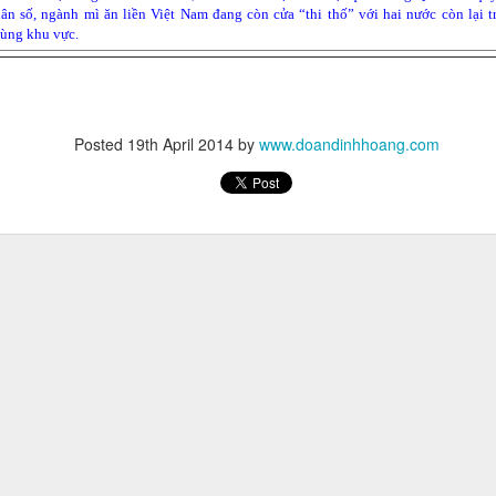
ân số, ngành mì ăn liền Việt Nam đang còn cửa “thi thố” với hai nước còn lại t
ùng khu vực.
Posted
19th April 2014
by
www.doandinhhoang.com
t lộ bản thân 'từng có tất cả rồi thất bại, phá sản, bắt đầu lại từ đầu và
, 10 năm sau'. Trên trang cá nhân, Jason liên tục khuyến khích các bạn