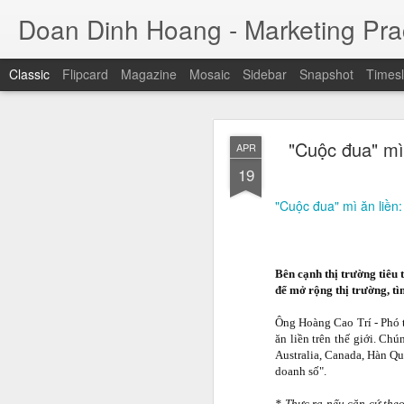
Doan Dinh Hoang - Marketing Prac
Classic
Flipcard
Magazine
Mosaic
Sidebar
Snapshot
Timesl
Cuộc sống sang
NOV
"Cuộc đua" mì
APR
ảnh sa
25
19
Jason Nguyễn (tên thật
"Cuộc đua" mì ăn li
đồng. Trước khi bị bắ
nhân trẻ thành công, 
trụ sở tại quận 1, TP H
Bên cạnh thị trường tiêu
để mở rộng thị trường, tì
Ông Hoàng Cao Trí - Phó 
ăn liền trên thế giới. Ch
Australia, Canada, Hàn Qu
doanh số".
* Thực ra nếu căn cứ theo