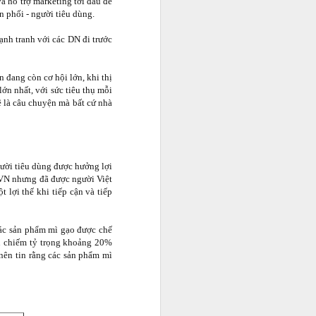
à hỗ trợ marketing tới đâu để
n phối - người tiêu dùng.
ạnh tranh với các DN đi trước
 đang còn cơ hội lớn, khi thị
lớn nhất, với sức tiêu thụ mỗi
ẽ là câu chuyện mà bất cứ nhà
gười tiêu dùng được hưởng lợi
i VN nhưng đã được người Việt
 lợi thế khi tiếp cận và tiếp
các sản phẩm mì gạo được chế
hu chiếm tỷ trọng khoảng 20%
 nên tin rằng các sản phẩm mì