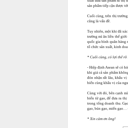
xuất đưa sản phẩm ra thị 
sản phẩm tiếp cận được tới
Cuối cùng, trên thị trườn
cũng là vấn đề.
Tuy nhiên, một khi đã xác
trường mì ăn liền thế giới
quốc gia bình quân hàng n
tổ chức sản xuất, kinh do
* Cuối cùng, có lợi thế rõ
- Hiệp định Asean sẽ có h
khi giá cả sản phẩm không
đón nhận rất lâu, khẩu vị
biến cùng khẩu vị của ngườ
Cùng với đó, bên cạnh mì
biến từ gạo, để đưa ra t
trong tổng doanh thu. Gạo
gạo, bún gạo, miến gạo… 
* Xin cảm ơn ông!