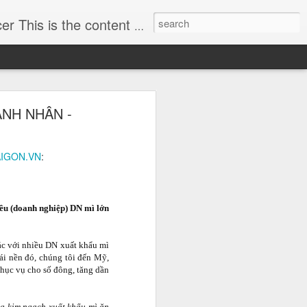
 actively and critical thoughts in economics to assist CEO enhancing the leadership and managing skills.
y dựng hình
OANH NHÂN -
h)
ều tra vụ lừa đảo 57 tỷ
SAIGON.VN
:
ho mình hình ảnh doanh
ng ty TNHH MTV Boowoo,
iều (doanh nghiệp) DN mì lớn
ác với nhiều DN xuất khẩu mì
cái nền đó, chúng tôi đến Mỹ,
phục vụ cho số đông, tăng dần
ăng kim ngạch xuất khẩu mì ăn