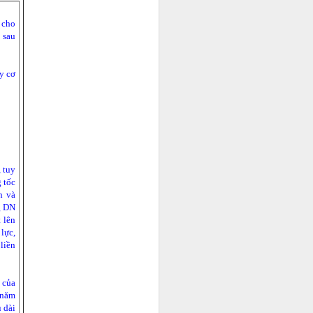
 cho
 sau
ạn chỉ chăm
y cơ
 công việc
0 USD. Cho
 những
nh còn là
 tuy
 tốc
h và
g DN
 lên
lực,
liền
 của
 năm
 dài