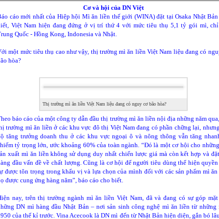
Cơ và hội của DN Việt
áo cáo mới nhất của Hiệp hội Mì ăn liền thế giới (WINA) đặt tại Osaka Nhật Bản
iết, Việt Nam hiện đang đứng ở vị trí thứ 4 với mức tiêu thụ 5,1 tỷ gói mì, chỉ
rung Quốc - Hồng Kong, Indonesia và Nhật.
 triệu đô không khó, nhưng sẽ rất vất vả nếu ngay từ vạch xuất phát b
ới một mức tiêu thụ cao như vậy, thị trường mì ăn liền Việt Nam liệu đang có ngu
 bắt đầu từ những thứ, những cột mốc nhỏ nhất. Mình từng làm những
bão hòa?
 10 USD, 100 USD, sau đó thử sức với những dự án 1.000 USD, 10.00
tưởng và kinh nghiệm cũng như sự dạn dĩ, mình mới thật sự tự tin làm
0.000 USD và 1-2 triệu USD... Một triệu đô 10 năm trước với chính mì
hưng giờ mình đã làm được, thậm chí nhiều hơn như thế
".
Thị trường mì ăn liền Việt Nam liệu đang có nguy cơ bão hòa?
heo báo cáo của một công ty dẫn đầu thị trường mì ăn liền nội địa những năm qua,
hị trường mì ăn liền ở các khu vực đô thị Việt Nam đang có phần chững lại, nhưng
độ tăng trưởng doanh thu ở các khu vực ngoại ô và nông thông vẫn tăng nhan
hiếm tỷ trọng lớn, ước khoảng 60% của toàn ngành. “Đó là một cơ hội cho nhữn
ản xuất mì ăn liền không sử dụng duy nhất chiến lược giá mà còn kết hợp và đặt
àng đầu vấn đề về chất lượng. Cũng là cơ hội để người tiêu dùng thể hiện quyền 
ự được tôn trọng trong khẩu vị và lựa chọn của mình đối với các sản phẩm mì ăn 
ọ được cung ứng hàng năm”, báo cáo cho biết.
iện nay, trên thị trường ngành mì ăn liền Việt Nam, đã và đang có sự góp mặt
những DN mì hàng đầu Nhật Bản – nơi sản sinh công nghệ mì ăn liền từ những
950 của thế kỉ trước. Vina Acecook là DN mì đến từ Nhật Bản hiện diện, gắn bó lâu