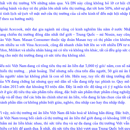
nhất với thị trường VN những năm qua. Và DN này cũng không bỏ lỡ cơ hội c
iếng bánh và duy trì thị phần lớn nhất trên thị trường, đạt tới hơn 50%, nhờ sự g
ó tính lịch sử (xét về mặt mở cửa thị trường của cả nền kinh tế đến mặt hội nhập 
ế theo xu hướng mới).
Ngoài Acecook, một đại gia ngành mì cũng có kinh nghiệm lâu năm ở nước Nhậ
ang chiếm thị trường đông dân nhất thế giới – Trung Quốc – mì Nissin, nay cũn
vào Việt Nam. Masan Consumer thuộc tập đoàn Masan tuy có thị phần còn khiêm
ơn nhiều so với Vina Acecook, cũng đã nhanh chân bứt lên so với nhiều DN tư n
ifon, Miliket và nhiều nhãn hàng mì có tên và không tên khác, tất cả đều góp sức 
ng cho một thị trường đang có sức tiêu thụ không nhỏ.
ếu nói Việt Nam đang có tổng tiêu thụ mì ăn liền đạt 5,060 tỷ gói/ năm, con số nà
hiến thị trường… phát hoảng. Thế nhưng nếu chia trên đầu người, 50 gói mì ăn l
ch kiếm triệu USD, Jason cũng nhắc đến 'cái giá của tiền tài' là phải l
ầu người/ năm lại không phải là con số lớn. Hiện nay, tuy tốc độ tăng trưởng dâ
 bạn bè, thậm chí tình yêu. Jason nói bản thân thường làm việc 18 tiến
ủa VN đang chững lại nhưng quy mô dân số vẫn đang tiếp tục phình to. Quy mô
goài là công tác chứ không phải du lịch tận hưởng như nhiều người ngh
ố năm 2015 ước đạt khoảng 93 triệu dân. Đây là một tốc độ tăng có ý ý nghĩa tích
ét ở góc độ tiêu thụ sản phẩm tiêu dùng, đặc biệt sản phẩm thực phẩm công nghiệp
hấp và dễ thay thế các bữa ăn chính như mì ăn liền, vốn đang là lựa chọn của tất c
hành phần dân cư không phân biệt giàu, nghèo, thu nhập cao hay thu nhập thấp.
ì vậy, nói thị trường mì ăn liền Việt Nam đã bão hoà sẽ không hẳn đúng. Đặc biệt,
ặt Việt Nam trong bối cảnh cả thị trường mì ăn liền thế giới đang có khoảng 100 t
hẩm mì ăn liền khác nhau, thì sức tiêu thụ và sự đa dạng của thị trường Việt vẫn
hiều cơ hội để ganh đua. Ít nhất, dù sức tiêu thụ khó vượt qua Trung Quốc bởi qu