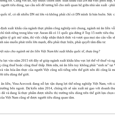
trường tốt. Cùng với đó, tùy thuộc chiến lược xuất khẩu của DN mà việc phối hợp, v
 người tiêu dùng, tạo cầu nối để tương hỗ cho mối quan hệ giữa nhà sản xuất - phâ
g quốc tế, có rất nhiều DN mì lớn và không phải chỉ có DN mình là bán buôn. Sức c
 định xuất khẩu của ngành thực phẩm công nghiệp nói chung, ngành mì ăn liền vẫn
 chỉ tính riêng trong khu vực Asean đã có 11 quốc gia đứng ở Top 15 nước tiêu thụ 
ghìn tỷ gói mì/ năm, thì việc chấp nhận thách thức và vượt qua mọi rào cản vẫn s
anh nào muốn phát triển lớn mạnh, đều phải thực hiện, phải quyết tâm đầu tư.
 rệt nào cho ngành mì ăn liền Việt Nam khi xuất khẩu quốc tế, thưa ông?
iệu lực vào năm 2015 tới đây sẽ giúp ngành xuất khẩu khu vực lợi thế về thuế và n
 cộng thuế hoặc cộng thuế thấp. Hơn nữa, mì ăn liền tuy không phải “sinh ra” tạ
 và văn hóa ẩm thực của người Việt cũng nổi tiếng trên thế giới nên đó cũng là một
i tiêu dùng thế giới.
 ăn liền, Vina Acecook đang nỗ lực tận dụng lợi thế nông nghiệp Việt Nam, với 
hị trường bên ngoài. Dự kiến năm 2014, chúng tôi sẽ sản xuất mì gạo với doanh t
 đã và đang là thực phẩm được nhiều thị trường tiêu dùng trên thế giới lựa chọn
của Việt Nam cũng sẽ được người tiêu dùng quan tâm.