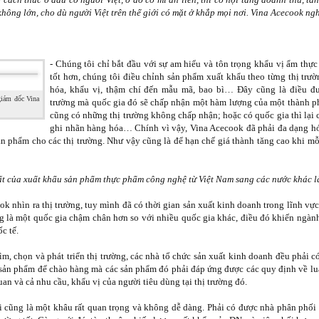
không lớn, cho dù người Việt trên thế giới có mặt ở khắp mọi nơi. Vina Acecook ng
- Chúng tôi chỉ bắt đầu với sự am hiểu và tôn trọng khẩu vị ẩm thực 
tốt hơn, chúng tôi điều chỉnh sản phẩm xuất khẩu theo từng thị trư
hóa, khẩu vị, thậm chí đến mẫu mã, bao bì… Đây cũng là điều đ
giám đốc Vina
trường mà quốc gia đó sẽ chấp nhận một hàm lượng của một thành phầ
cũng có những thị trường không chấp nhận; hoặc có quốc gia thì lại c
ghi nhãn hàng hóa… Chính vì vậy, Vina Acecook đã phải đa dạng h
 phẩm cho các thị trường. Như vậy cũng là để hạn chế giá thành tăng cao khi mỗi
ất của xuất khẩu sản phẩm thực phẩm công nghệ từ Việt Nam sang các nước khác là
ok nhìn ra thị trường, tuy mình đã có thời gian sản xuất kinh doanh trong lĩnh vự
g là một quốc gia chậm chân hơn so với nhiều quốc gia khác, điều đó khiến ngành
c tế.
tìm, chọn và phát triển thị trường, các nhà tổ chức sản xuất kinh doanh đều phải 
1988, từng du học tại Singapore, là hot boy có tiếng trên mạng xã hộ
 sản phẩm để chào hàng mà các sản phẩm đó phải đáp ứng được các quy định về luậ
hội, Jason thường đăng những bài viết về kinh nghiệm làm giàu, ki
an và cả nhu cầu, khẩu vị của người tiêu dùng tại thị trường đó.
, Jason Nguyễn còn 'gây bão' mạng xã hội với bài viết "Một triệu đô c
i cũng là một khâu rất quan trọng và không dễ dàng. Phải có được nhà phân phối 