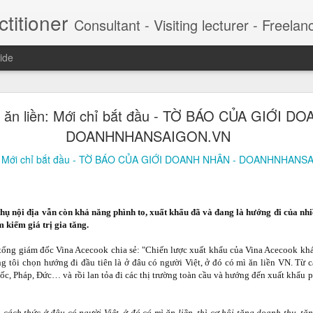
titioner
Consultant - Visiting lecturer - Freelancer This is the content composed, collected and filtered to provide a critical view to CEO and managers. My DDH Talk weekly series contribute
ide
 chảnh của hot boy lừa 57 tỷ đồng (Marketing xâ
 ăn liền: Mới chỉ bắt đầu - TỜ BÁO CỦA GIỚI D
ng chảnh luôn gắn với hàng hiệu, du thuyền, du lịc
DOANHNHANSAIGON.VN
 là Nguyễn Khánh Nguyên) vừa bị Công an TP HCM bắt tạm giam để đi
ền: Mới chỉ bắt đầu - TỜ BÁO CỦA GIỚI DOANH NHÂN - DOANHNHAN
t, Jason Nguyễn được mệnh danh là 'CEO triệu USD' khi xây dựng c
nhà sáng lập kiêm CEO của nhiều startup triệu USD, trong đó có cô
CM.
 thụ nội địa vẫn còn khả năng phình to, xuất khẩu đã và đang là hướng đi của nh
m kiếm giá trị gia tăng.
tổng giám đốc Vina Acecook chia sẻ: "Chiến lược xuất khẩu của Vina Acecook kh
úng tôi chọn hướng đi đầu tiên là ở đâu có người Việt, ở đó có mì ăn liền VN. Từ 
ốc, Pháp, Đức… và rồi lan tỏa đi các thị trường toàn cầu và hướng đến xuất khẩu 
 cách thức ở đâu có người Việt, ở đó có mì ăn liền, thì cơ hội tăng doanh thu, t