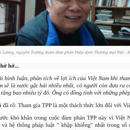
 triệu đô không khó, nhưng sẽ rất vất vả nếu ngay từ vạch xuất phát b
 bắt đầu từ những thứ, những cột mốc nhỏ nhất. Mình từng làm những
 10 USD, 100 USD, sau đó thử sức với những dự án 1.000 USD, 10.00
tưởng và kinh nghiệm cũng như sự dạn dĩ, mình mới thật sự tự tin làm
0.000 USD và 1-2 triệu USD... Một triệu đô 10 năm trước với chính mì
 Lương, nguyên Trưởng đoàn đàm phán Hiệp định Thương mại Việt - 
hưng giờ mình đã làm được, thậm chí nhiều hơn như thế
".
hở hở...
i bình luận, phân tích về lợi ích của Việt Nam khi tha
 sẽ là nước gặt hái nhiều nhất, có người còn đưa ra c
tăng bao nhiêu tỷ đô. Ông có đồng tình với những phép
à đã rõ: Tham gia TPP là một thách thức lớn đối với Vi
nước khó khăn trong cuộc đàm phán TPP này vì Việt 
 và hệ thống pháp luật " khập khiễng" nhất trong s