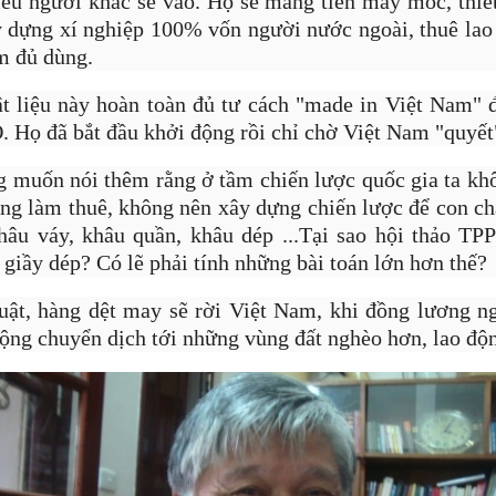
ều người khác sẽ vào. Họ sẽ mang tiền máy móc, thiết
 dựng xí nghiệp 100% vốn người nước ngoài, thuê la
m đủ dùng.
 liệu này hoàn toàn đủ tư cách "made in Việt Nam" 
 Họ đã bắt đầu khởi động rồi chỉ chờ Việt Nam "quyết"
g muốn nói thêm rằng ở tầm chiến lược quốc gia ta kh
công làm thuê, không nên xây dựng chiến lược để con ch
âu váy, khâu quần, khâu dép ...Tại sao hội thảo TP
giầy dép? Có lẽ phải tính những bài toán lớn hơn thế?
luật, hàng dệt may sẽ rời Việt Nam, khi đồng lương 
động chuyển dịch tới những vùng đất nghèo hơn, lao độ