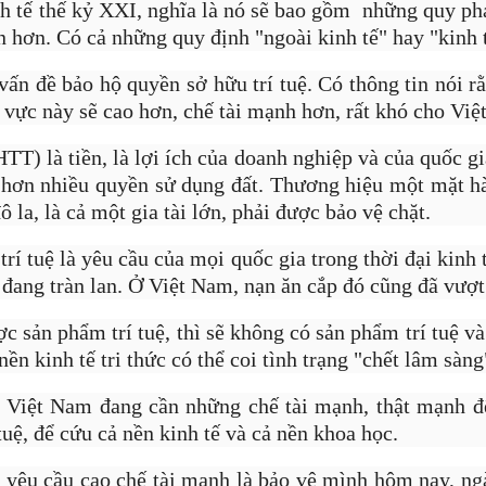
nh tế thế kỷ XXI, nghĩa là nó sẽ bao gồm những quy p
đừng sợ thất bại.
n hơn. Có cả những quy định "ngoài kinh tế" hay "kinh t
vấn đề bảo hộ quyền sở hữu trí tuệ. Có thông tin nói r
 vực này sẽ cao hơn, chế tài mạnh hơn, rất khó cho Vi
HTT) là tiền, là lợi ích của doanh nghiệp và của quốc gi
hơn nhiều quyền sử dụng đất. Thương hiệu một mặt h
ô la, là cả một gia tài lớn, phải được bảo vệ chặt.
rí tuệ là yêu cầu của mọi quốc gia trong thời đại kinh tế
ệ đang tràn lan. Ở Việt Nam, nạn ăn cắp đó cũng đã vượ
 sản phẩm trí tuệ, thì sẽ không có sản phẩm trí tuệ và 
nền kinh tế tri thức có thể coi tình trạng "chết lâm sàng
ả Việt Nam đang cần những chế tài mạnh, thật mạnh 
tuệ, để cứu cả nền kinh tế và cả nền khoa học.
yêu cầu cao chế tài mạnh là bảo vệ mình hôm nay, ng