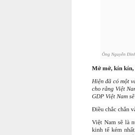
Jason viết: "Làm ra một
chăm nhắm đến nó. Hãy
bình thường chỉ để có
đến khi có được sự tin 
project 100.000 USD, 50
Ông Nguyễn Đình
chuyện không tưởng, n
Mở mở, kín kín, 
Hiện đã có một và
cho rằng Việt Nam
GDP Việt Nam sẽ 
Điều chắc chắn v
Việt Nam sẽ là 
kinh tế kém nhất