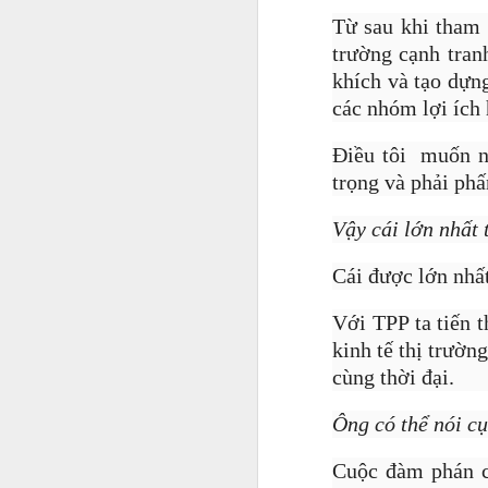
Từ sau khi tham
trường cạnh tran
khích và tạo dựn
các nhóm lợi ích
Điều tôi muốn nh
trọng và phải phấ
Vậy cái lớn nhất 
Cái được lớn nhất
Với TPP ta tiến 
kinh tế thị trườn
cùng thời đại.
Ông có thể nói c
'CEO triệu USD' cũng tiế
Cuộc đàm phán c
có thể nói trước được 5