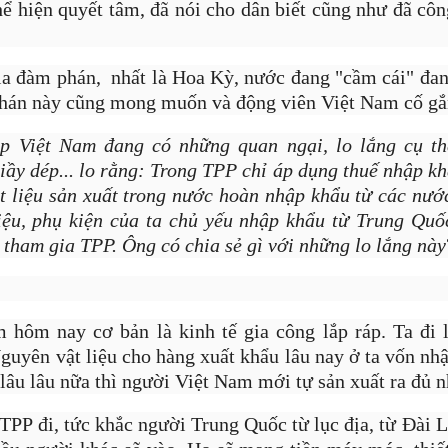
ể hiện quyết tâm, đã nói cho dân biết cũng như đã côn
a đàm phán, nhất là Hoa Kỳ, nước đang "cầm cái" đang
hán này cũng mong muốn và động viên Việt Nam cố gắ
p Việt Nam đang có những quan ngại, lo lắng cụ th
giầy dép... lo rằng: Trong TPP chỉ áp dụng thuế nhập k
t liệu sản xuất trong nước hoàn nhập khẩu từ các nước
iệu, phụ kiện của ta chủ yếu nhập khẩu từ Trung Qu
tham gia TPP. Ông có chia sẻ gì với những lo lắng này
 hôm nay cơ bản là kinh tế gia công lắp ráp. Ta đi
guyên vật liệu cho hàng xuất khẩu lâu nay ở ta vốn nh
1988, từng du học tại Singapore, là hot boy có tiếng trên mạng xã hộ
lâu lâu nữa thì người Việt Nam mới tự sản xuất ra đủ 
hội, Jason thường đăng những bài viết về kinh nghiệm làm giàu, ki
, Jason Nguyễn còn 'gây bão' mạng xã hội với bài viết "Một triệu đô c
TPP đi, tức khắc người Trung Quốc từ lục địa, từ Đài 