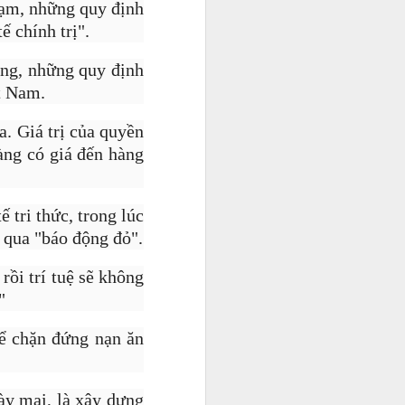
hạm, những quy định
ế chính trị".
ằng, những quy định
ệt Nam.
a. Giá trị của quyền
àng có giá đến hàng
 tri thức, trong lúc
t qua "báo động đỏ".
rồi trí tuệ sẽ không
"
để chặn đứng nạn ăn
ày mai, là xây dựng