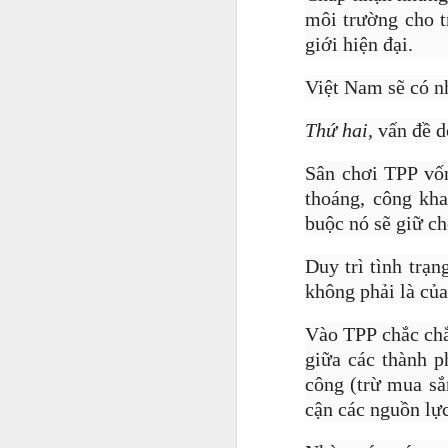
môi trường cho t
giới hiện đại.
Việt Nam sẽ có nh
Thứ hai,
vấn đề d
Sân chơi TPP vốn
thoáng, công kha
buộc nó sẽ giữ ch
Duy trì tình trạ
Jason Nguyễn thường xu
không phải là của
những chuyến du lịch m
Vào TPP chắc chắ
giữa các thành p
công (trừ mua sắ
cận các nguồn lực