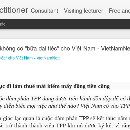
titioner
Consultant - Visiting lecturer - Freelancer This is the content composed, collected and filtered to provide a critical view to CEO and managers. My DDH Talk weekly series contribute
ide
 chảnh của hot boy lừa 57 tỷ đồng (Marketing xâ
không có "bữa đại tiệc" cho Việt Nam - VietNamNe
ng chảnh luôn gắn với hàng hiệu, du thuyền, du lịc
tiệc" cho Việt Nam - VietNamNet
:
 là Nguyễn Khánh Nguyên) vừa bị Công an TP HCM bắt tạm giam để đi
t, Jason Nguyễn được mệnh danh là 'CEO triệu USD' khi xây dựng c
nhà sáng lập kiêm CEO của nhiều startup triệu USD, trong đó có cô
CM.
tục đi làm thuê mải kiếm mấy đồng tiền công
ộc đàm phán TPP đang được tiến hành dồn dập để có th
y diễn biến mọi việc như thế nào? Việt Nam có vào TP
 giác lạc quan là cuộc đàm phán TPP sẽ kết thúc năm 
 trở thành thành viên TPP khi nó được ký kết vì rằ