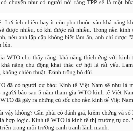
có chuyện như có người nói rằng TPP sẽ là một bữa 
ế: Lợi ích nhiều hay ít còn phụ thuộc vào khả năng kh
sẽ được nhiều, có khi được rất nhiều. Trong nền kinh 
nh, nếu anh lập cập không biết làm ăn, anh chỉ được "
 lên.
ia WTO cho thấy rằng: khả năng thích ứng với kinh t
khả năng chủ động khai thác cơ hội là rất yếu. Làm
 không chiến thuật. Đánh trống bỏ dùi.
ch kiếm triệu USD, Jason cũng nhắc đến 'cái giá của tiền tài' là phải l
 bạn bè, thậm chí tình yêu. Jason nói bản thân thường làm việc 18 tiến
 đã có người dự báo: Kinh tế Việt Nam sẽ như là mộ
goài là công tác chứ không phải du lịch tận hưởng như nhiều người ngh
 người bảo sau 5 năm tham gia WTO kinh tế Việt Nam
: WTO đã gây ra những cú sốc cho nền kinh tế Việt Nam
ải vậy không? Cần phải có đánh giá, kiểm chứng và số 
là hợp logic. Kinh tế WTO là kinh tế thị trường tự do. 
triển trong môi trường cạnh tranh lành mạnh.