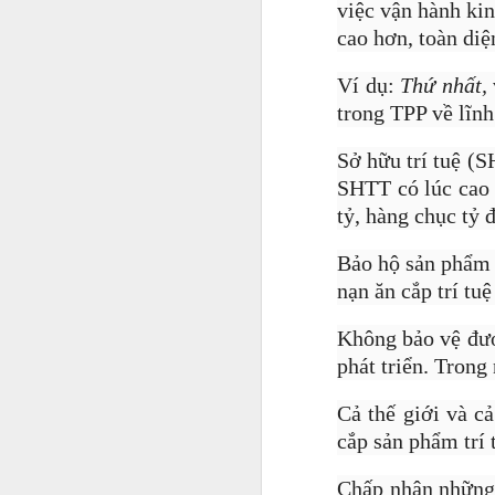
việc vận hành ki
mạnh dạn khởi nghiệp, 
cao hơn, toàn diệ
Ví dụ:
Thứ nhất,
trong TPP về lĩnh
Sở hữu trí tuệ (S
SHTT có lúc cao 
tỷ, hàng chục tỷ đ
Bảo hộ sản phẩm t
nạn ăn cắp trí tu
Không bảo vệ được
phát triển. Trong 
Cả thế giới và c
cắp sản phẩm trí 
Chấp nhận những 