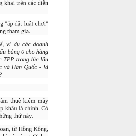
g khai trên các diễn
 "áp đặt luật chơi"
ng tham gia.
ể, ví dụ các doanh
hẩu bằng 0 cho hàng
 TPP, trong lúc lâu
ốc và Hàn Quốc - là
?
 làm thuê kiếm mấy
ập khẩu là chính. Có
i và quản lý cho một số
những thứ này.
nh doanh và xây dựng sự
ó thật sự khó kiếm?".
Loan, từ Hồng Kông,