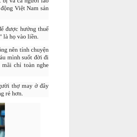
 bị và cả người lao
o động Việt Nam sản
để được hưởng thuế
 là họ vào liền.
ông nên tính chuyện
áu mình suốt đời đi
P mãi chỉ toàn nghe
người thợ may ở đây
ng rẻ hơn.