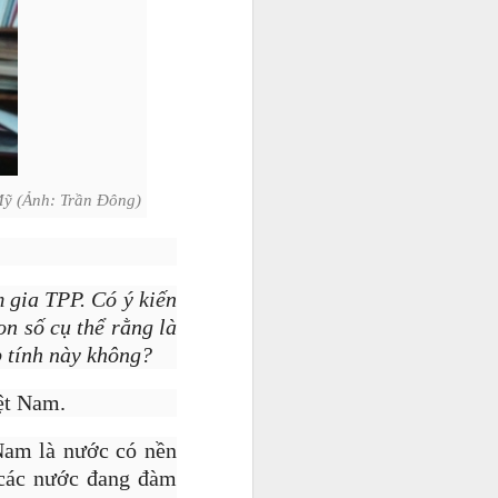
ạn chỉ chăm
 công việc
0 USD. Cho
 những
nh còn là
Mỹ (Ảnh: Trần Đông)
m gia TPP. Có ý kiến
on số cụ thể rằng là
 tính này không?
ệt Nam.
Nam là nước có nền
ố các nước đang đàm