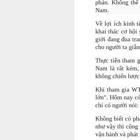
phán. Không thể 
Nam.
Về lợi ích kinh t
khai thác cơ hội 
giới đang đua tra
cho người ta giẫm
Thực tiễn tham g
Nam là rất kém, 
không chiến lược,
Bên cạnh việc chia sẻ cá
lực, đánh đổi sức khỏe,
Khi tham gia WTO
đa số chuyến đi nước n
lớn". Hôm nay có
chí có người nói
Không biết có ph
như vậy thì cũng 
vận hành và phát 