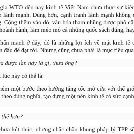
 gia WTO đến nay kinh tế Việt Nam chưa thực sự kiế
h lành mạnh. Đúng hơn, cạnh tranh lành mạnh không 
g. Cộng thêm vào đó, văn hóa tham nhũng được phổ cập
 hoành hành, làm méo mó cả những quốc sách đúng, ha
ấn mạnh ở đây, đó là những lợi ích về mặt kinh tế t
n đấu để đạt tới. Nhưng cũng chưa phải là mục tiêu quan
ta được lần này là gì, thưa ông?
 lúc này có thể là:
thêm một bước theo hướng tăng tốc mở cửa với thế giới
g theo đúng nghĩa, tạo dựng một nền kinh tế có sức cạnh 
ụ thể hơn?
t lộ bản thân 'từng có tất cả rồi thất bại, phá sản, bắt đầu lại từ đầu và
hưa kết thúc, nhưng chắc chắn khung pháp lý TPP s
, 10 năm sau'. Trên trang cá nhân, Jason liên tục khuyến khích các bạn