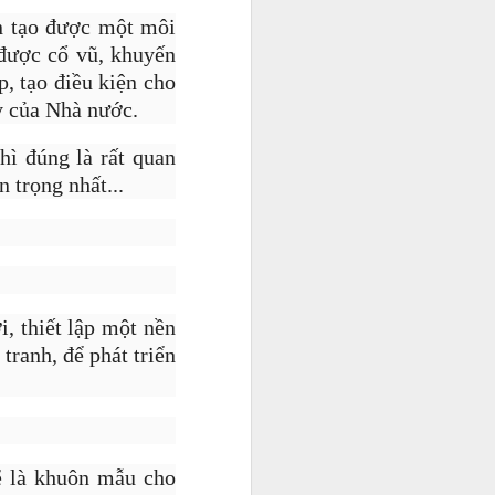
n tạo được một môi
được cổ vũ, khuyến
, tạo điều kiện cho
y của Nhà nước.
hì đúng là rất quan
 trọng nhất...
, thiết lập một nền
tranh, để phát triển
 không ai
ẽ là khuôn mẫu cho
 trẻ hãy