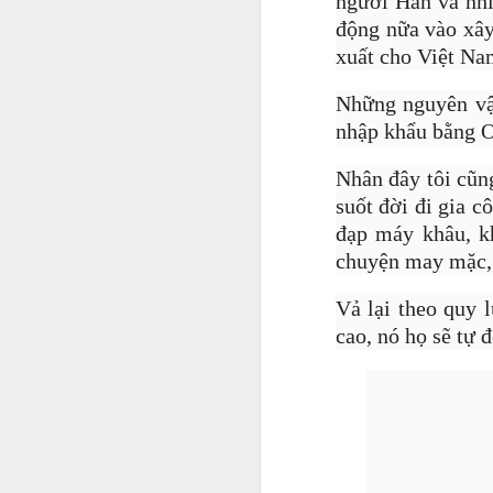
người Hàn và nhi
động nữa vào xây
xuất cho Việt Na
Những nguyên vật
nhập khẩu bằng O.
Nhân đây tôi cũn
suốt đời đi gia 
đạp máy khâu, kh
chuyện may mặc, 
Vả lại theo quy 
cao, nó họ sẽ tự 