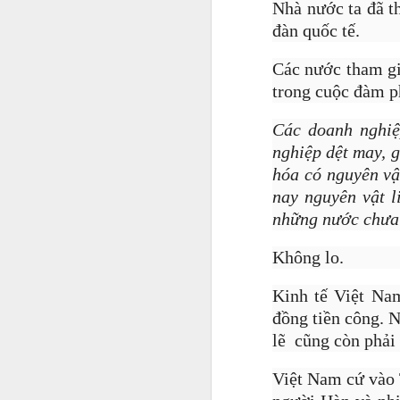
Nhà nước ta đã th
đàn quốc tế.
Các nước tham gi
trong cuộc đàm p
Các doanh nghiệ
nghiệp dệt may, 
hóa có nguyên vậ
nay nguyên vật l
những nước chưa 
Không lo.
Kinh tế Việt Nam
đồng tiền công. N
Jason Nguyễn sinh năm 
lẽ cũng còn phải 
nghệ sĩ. Trên mạng xã 
nghiệp. Hồi đầu năm nay
Việt Nam cứ vào 