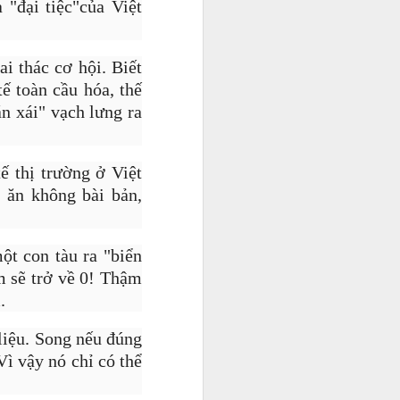
"đại tiệc"của Việt
ai thác cơ hội. Biết
tế toàn cầu hóa, thế
ăn xái" vạch lưng ra
ế thị trường ở Việt
 ăn không bài bản,
àm việc lao
g mỗi ngày,
t con tàu ra "biển
ĩ.
 sẽ trở về 0! Thậm
.
liệu. Song nếu đúng
Vì vậy nó chỉ có thể