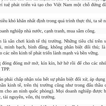
rí tuệ phát triển và tạo cho Việt Nam một chỗ đứng đ
iều khó khăn nhất định trong quá trình thực thi, ta sẽ n
oanh nghiệp nhà nước, cạnh tranh, mua sắm công.
 là sân chơi kinh tế thị trường. Những tiêu chí trên 
i, minh bạch, bình đẳng, không phân biệt đối thủ; là
o các nền kinh tế phát triển lành mạnh và bền vững.
ng đóng đóng mở mở, kín kín, hở hở rồi để cho các nhó
yên đăng tải hình ảnh về cuộc sống xa hoa với nhiều xe sang, du th
 TPP.
ua sắm thả ga ở nước ngoài.
n phải chấp nhận xóa hết sự phân biệt đối xử, áp dụng 
hần kinh tế, trên thị trường cũng như trong đấu thầ
m cho an ninh quốc phòng). Mọi doanh nghiệp được b
, tài nguyên, vốn, thị trường.