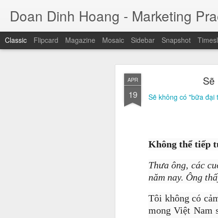
Doan Dinh Hoang - Marketing Prac
Classic
Flipcard
Magazine
Mosaic
Sidebar
Snapshot
Timesl
Cuộc sống sang
NOV
Sẽ 
APR
ảnh sa
25
19
Sẽ không có "bữa đại 
Jason Nguyễn (tên thật
đồng. Trước khi bị bắ
nhân trẻ thành công, 
trụ sở tại quận 1, TP H
Không thể tiếp 
Thưa ông, các cu
năm nay. Ông thấ
Tôi không có cảm
mong Việt Nam sẽ