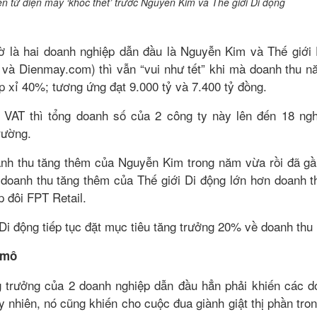
ờ là hai doanh nghiệp dẫn đầu là Nguyễn Kim và Thế giới
và Dienmay.com) thì vẫn “vui như tết” khi mà doanh thu n
p xỉ 40%; tương ứng đạt 9.000 tỷ và 7.400 tỷ đồng.
 VAT thì tổng doanh số của 2 công ty này lên đến 18 nghì
rường.
anh thu tăng thêm của Nguyễn Kim trong năm vừa rồi đã gầ
 doanh thu tăng thêm của Thế giới Di động lớn hơn doanh 
p đôi FPT Retail.
Di động tiếp tục đặt mục tiêu tăng trưởng 20% về doanh thu 
 mô
 trưởng của 2 doanh nghiệp dẫn đầu hẳn phải khiến các d
y nhiên, nó cũng khiến cho cuộc đua giành giật thị phần tro