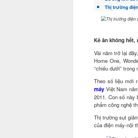
Thị trường điệ
Kẻ ăn không hết, 
Vài năm trở lại đây
Home One, Wonder
“chiếu dưới” trong
Theo số liệu mới 
Việt Nam năm 
máy
2011. Con số này b
phẩm công nghệ thôn
Jason Nguyễn sinh năm 
Thị trường sụt giả
nghệ sĩ. Trên mạng xã 
của điện máy-nội t
nghiệp. Hồi đầu năm nay