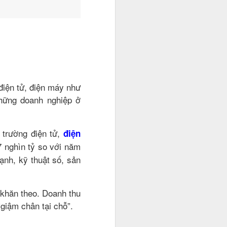
 điện tử, điện máy như
hững doanh nghiệp ở
 trường điện tử,
điện
 nghìn tỷ so với năm
ạnh, kỹ thuật số, sản
i và quản lý cho một số
 khăn theo. Doanh thu
nh doanh và xây dựng sự
giậm chân tại chỗ”.
ó thật sự khó kiếm?".