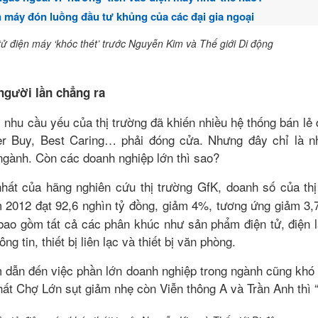
n máy đón luồng đầu tư khủng của các đại gia ngoại
người lần chẳng ra
, nhu cầu yếu của thị trường đã khiến nhiều hệ thống bán lẻ
 Buy, Best Caring… phải đóng cửa. Nhưng đây chỉ là n
 ngành. Còn các doanh nghiệp lớn thì sao?
nhất của hãng nghiên cứu thị trường GfK, doanh số của thị
2012 đạt 92,6 nghìn tỷ đồng, giảm 4%, tương ứng giảm 3,7
ao gồm tất cả các phân khúc như sản phẩm điện tử, điện l
g tin, thiết bị liên lạc và thiết bị văn phòng.
1988, từng du học tại Singapore, là hot boy có tiếng trên mạng xã hộ
m dẫn đến việc phần lớn doanh nghiệp trong ngành cũng khó
hội, Jason thường đăng những bài viết về kinh nghiệm làm giàu, ki
hất Chợ Lớn sụt giảm nhẹ còn Viễn thông A và Trần Anh thì “
, Jason Nguyễn còn 'gây bão' mạng xã hội với bài viết "Một triệu đô c