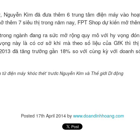
, Nguyễn Kim đã đưa thêm 6 trung tâm điện máy vào hoạt
mở thêm 7 siêu thị trong năm nay, FPT Shop dự kiến mở th
 triệu đô không khó, nhưng sẽ rất vất vả nếu ngay từ vạch xuất phát b
trong ngành đang ra sức mở rộng quy mô với hy vọng đón
 bắt đầu từ những thứ, những cột mốc nhỏ nhất. Mình từng làm những
 vọng này là có cơ sở khi mà theo số liệu của GfK thì thị
 10 USD, 100 USD, sau đó thử sức với những dự án 1.000 USD, 10.00
tưởng và kinh nghiệm cũng như sự dạn dĩ, mình mới thật sự tự tin làm
013 đã tăng trưởng gần 18% so với cùng kỳ với doanh số
0.000 USD và 1-2 triệu USD... Một triệu đô 10 năm trước với chính mì
hưng giờ mình đã làm được, thậm chí nhiều hơn như thế
".
Posted
17th April 2014
by
www.doandinhhoang.com