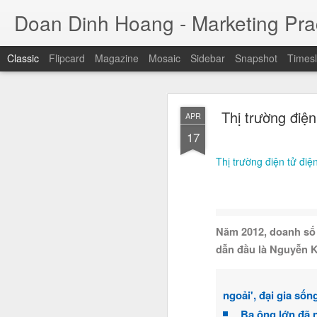
Doan Dinh Hoang - Marketing Prac
Classic
Flipcard
Magazine
Mosaic
Sidebar
Snapshot
Timesl
Cuộc sống sang
NOV
Thị trường điện
APR
ảnh sa
25
17
Jason Nguyễn (tên thật
Thị trường điện tử điệ
đồng. Trước khi bị bắ
nhân trẻ thành công, 
trụ sở tại quận 1, TP H
Năm 2012, doanh số c
dẫn đầu là Nguyễn K
ngoải', đại gia sống
Ba ông lớn đã 