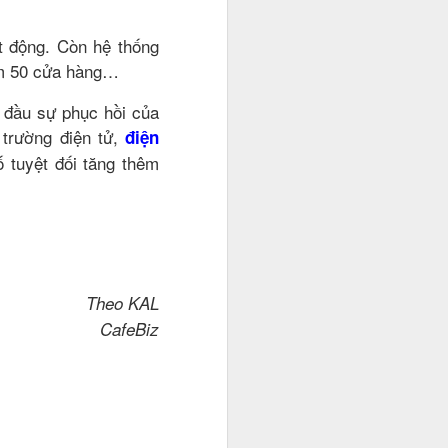
 động. Còn hệ thống
êm 50 cửa hàng…
ạn chỉ chăm
 đầu sự phục hồi của
 công việc
 trường điện tử,
điện
0 USD. Cho
 những
 tuyệt đối tăng thêm
nh còn là
Theo KAL
CafeBiz