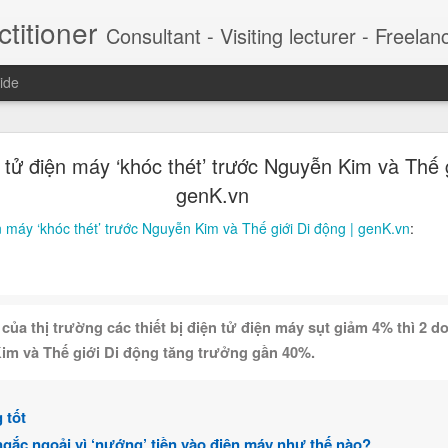
titioner
Consultant - Visiting lecturer - Freelancer This is the content composed, collected and filtered to provide a critical view to CEO and managers. My DDH Talk weekly series contribute
ide
 chảnh của hot boy lừa 57 tỷ đồng (Marketing xâ
 tử điện máy ‘khóc thét’ trước Nguyễn Kim và Thế g
ng chảnh luôn gắn với hàng hiệu, du thuyền, du lịc
genK.vn
 là Nguyễn Khánh Nguyên) vừa bị Công an TP HCM bắt tạm giam để đi
n máy ‘khóc thét’ trước Nguyễn Kim và Thế giới Di động | genK.vn
:
t, Jason Nguyễn được mệnh danh là 'CEO triệu USD' khi xây dựng c
nhà sáng lập kiêm CEO của nhiều startup triệu USD, trong đó có cô
CM.
ủa thị trường các thiết bị điện tử điện máy sụt giảm 4% thì 2 
im và Thế giới Di động tăng trưởng gần 40%.
 tốt
ngắc ngoải vì ‘nướng’ tiền vào điện máy như thế nào?