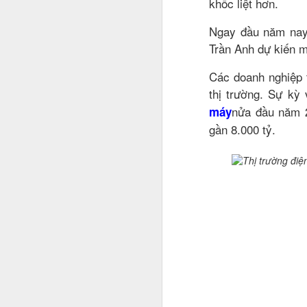
khốc liệt hơn.
Ngay đầu năm nay
Trần Anh dự kiến 
Jason viết: "Làm ra một
Các doanh nghiệp 
chăm nhắm đến nó. Hãy
thị trường. Sự kỳ
bình thường chỉ để có
đến khi có được sự tin 
nửa đầu năm 2
máy
project 100.000 USD, 50
gần 8.000 tỷ.
chuyện không tưởng, n