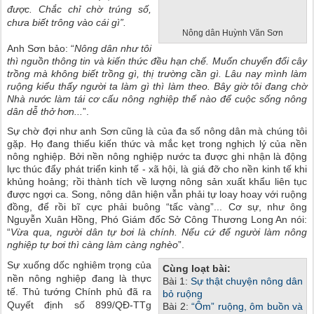
được. Chắc chỉ chờ trúng số,
chưa biết trông vào cái gì”.
Nông dân Huỳnh Văn Sơn
Anh Sơn bảo: “
Nông dân như tôi
thì nguồn thông tin và kiến thức đều hạn chế. Muốn chuyển đổi cây
trồng mà không biết trồng gì, thị trường cần gì. Lâu nay mình làm
ruộng kiểu thấy người ta làm gì thì làm theo. Bây giờ tôi đang chờ
Nhà nước làm tái cơ cấu nông nghiệp thế nào để cuộc sống nông
dân dễ thở hơn...
”.
Sự chờ đợi như anh Sơn cũng là của đa số nông dân mà chúng tôi
gặp. Họ đang thiếu kiến thức và mắc kẹt trong nghịch lý của nền
nông nghiệp. Bởi nền nông nghiệp nước ta được ghi nhận là động
lực thúc đẩy phát triển kinh tế - xã hội, là giá đỡ cho nền kinh tế khi
khủng hoảng; rồi thành tích về lượng nông sản xuất khẩu liên tục
được ngợi ca. Song, nông dân hiện vẫn phải tự loay hoay với ruộng
đồng, để rồi bĩ cực phải buông “tấc vàng”... Cơ sự, như ông
Nguyễn Xuân Hồng, Phó Giám đốc Sở Công Thương Long An nói:
“
Vừa qua, người dân tự bơi là chính. Nếu cứ để người làm nông
nghiệp tự bơi thì càng làm càng nghèo
”.
Sự xuống dốc nghiêm trọng của
Cùng loạt bài:
nền nông nghiệp đang là thực
Bài 1:
Sự thật chuyện nông dân
tế. Thủ tướng Chính phủ đã ra
bỏ ruộng
Quyết định số 899/QĐ-TTg
Bài 2:
“Ôm” ruộng, ôm buồn và