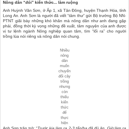
Nông dân “đói” kiến thức... làm ruộng
Anh Huỳnh Văn Sơn, ở Ấp 1, xã Tân Đông, huyện Thạnh Hóa, tỉnh
Long An. Anh Sơn là người đã viết “tâm thư” gửi Bộ trưởng Bộ NN-
PTNT giãi bày những khó khăn mà nông dân như anh đang gặp
phải, đồng thời kỳ vọng những đề xuất, tâm nguyện của anh được
vị tư lệnh ngành Nông nghiệp quan tâm, tìm “lối ra” cho người
trồng lúa nói riêng và nông dân nói chung.
Nhiều
nông
dân
muốn
chuyển
đổi cây
trồng
nhưng
còn
thiếu
kiến
thức
để
thực
hiện
Anh Sơn trăn trở: “
Trước kia làm ra 2-3 tấn/ha đã đủ ăn. Giờ làm ra