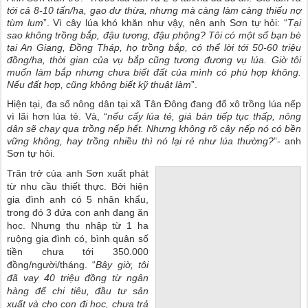
tới cả 8-10 tấn/ha, gạo dư thừa, nhưng mà càng làm càng thiếu nợ
tùm lum
”. Vì cây lúa khó khăn như vậy, nên anh Sơn tự hỏi: “
Tại
sao không trồng bắp, đậu tương, đậu phộng? Tôi có một số bạn bè
tại An Giang, Đồng Tháp, họ trồng bắp, có thể lời tới 50-60 triệu
đồng/ha, thời gian của vụ bắp cũng tương đương vụ lúa. Giờ tôi
muốn làm bắp nhưng chưa biết đất của mình có phù hợp không.
Nếu đất hợp, cũng không biết kỹ thuật làm
”.
Hiện tại, đa số nông dân tại xã Tân Đông đang đổ xô trồng lúa nếp
vì lãi hơn lúa tẻ. Và, “
nếu cấy lúa tẻ, giá bán tiếp tục thấp, nông
dân sẽ chạy qua trồng nếp hết. Nhưng không rõ cây nếp nó có bền
vững không, hay trồng nhiều thì nó lại rẻ như lúa thường?
”- anh
Sơn tự hỏi.
Trăn trở của anh Sơn xuất phát
từ nhu cầu thiết thực. Bởi hiện
gia đình anh có 5 nhân khẩu,
trong đó 3 đứa con anh đang ăn
học. Nhưng thu nhập từ 1 ha
ruộng gia đình có, bình quân số
tiền chưa tới 350.000
đồng/người/tháng. “
Bây giờ, tôi
đã vay 40 triệu đồng từ ngân
hàng để chi tiêu, đầu tư sản
xuất và cho con đi học, chưa trả