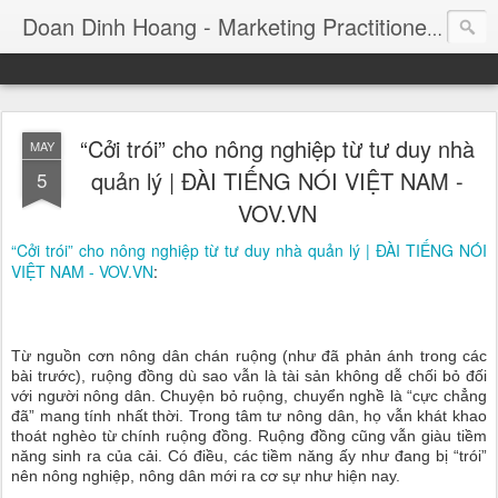
Consul
Doan Dinh Hoang - Marketing Practitioner
“Cởi trói” cho nông nghiệp từ tư duy nhà
MAY
quản lý | ĐÀI TIẾNG NÓI VIỆT NAM -
5
VOV.VN
“Cởi trói” cho nông nghiệp từ tư duy nhà quản lý | ĐÀI TIẾNG NÓI
VIỆT NAM - VOV.VN
:
Từ nguồn cơn nông dân chán ruộng (như đã phản ánh trong các
bài trước), ruộng đồng dù sao vẫn là tài sản không dễ chối bỏ đối
với người nông dân. Chuyện bỏ ruộng, chuyển nghề là “cực chẳng
đã” mang tính nhất thời. Trong tâm tư nông dân, họ vẫn khát khao
thoát nghèo từ chính ruộng đồng. Ruộng đồng cũng vẫn giàu tiềm
năng sinh ra của cải. Có điều, các tiềm năng ấy như đang bị “trói”
nên nông nghiệp, nông dân mới ra cơ sự như hiện nay.