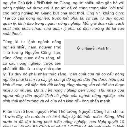
nguyên Chủ tịch UBND tỉnh An Giang, người nhiều năm gắn bó với
nông nghiệp và được coi là người đã có công trong việc “cởi trói”
cho nông nghiệp An Giang bứt phá một thời. Ông Nhị khẳng định:
“
Tái cơ cấu nông nghiệp, trước hết phải tái cơ cấu tư duy người
quản lý, lãnh đạo trong ngành nông nghiệp. Mỗi giai đoạn cần cách
phát triển khác nhau, nhà quản lý phải có định hướng để lái sản
xuất theo”
.
Từng là tư lệnh ngành nông
nghiệp nhiều năm, nguyên Phó
Ông Nguyễn Minh Nhị
Thủ tướng Nguyễn Công Tạn,
cũng đồng quan điểm rằng, tái
cơ cấu nông nghiệp, trước tiên
phải bắt đầu từ tư duy nhà quản
lý. Tư duy đó phải nhận thức rằng, “
bản chất của tái cơ cấu nông
nghiệp phải là tìm ra cây gì, con gì để người dân thu được hiệu quả
kinh tế cao, với diện tích đất không tăng nhưng vẫn có thể thu được
nhiều lợi nhuận. Đó là nền nông nghiệp bền vững. Thu nhập của
người nông dân quyết định số phận của ngành nông nghiệp, của
sinh thái môi trường và cả của nền kinh tế
”- ông nhấn mạnh.
Phân tích rõ hơn, nguyên Phó Thủ tướng Nguyễn Công Tạn chỉ ra:
“
Trước đây, do nước ta có tới 4 thập kỷ đói triền miên. Đảng, Nhà
nước ta đã tập trung phát triển nông nghiệp, sau Nghị quyết 10
(Nghị quyết của Bộ Chính trị số 10-NQ/TW về đổi mới quản lý kinh