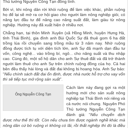
Thủ tướng Nguyễn Công Tạn đồng tình.
Bởi vì, khi nông dân rời khỏi ruộng để làm việc khác, phần ruộng
họ để lại sẽ mở ra cơ hội giao cho người làm nông nghiệp giỏi, có
năng lực đầu tư để nâng cao năng suất đất, làm giàu từ nông
nghiệp. Hướng này đã xuất hiện ở nhiều nơi.
Chẳng hạn, tại thôn Minh Xuyên (xã Hồng Minh, huyện Hưng Hà,
tỉnh Thái Bình), gia đình anh Bùi Quốc Sự đã thuê gom 6 ha đất
trồng lúa rồi chuyển sang trồng mầu từ 3 năm nay. Nhờ ruộng
đồng được tích tụ với diện tích lớn, anh Sự đã mạnh dạn đầu tư
vốn, công nghệ... vào trồng bí, ngô... cho năng suất và thu nhập
cao. Cùng đó, một số hộ dân cho anh Sự thuê đất và đã trở thành
người làm thuê cho anh Sự trên chính ruộng đồng của họ. Cả hai
bên đều thấy hài lòng và đất đai không bị hoang hóa. Anh Sự bảo:
“
Nếu chính sách đất đai ổn định, được nhà nước hỗ trợ cho vay vốn
thì sẽ tiếp tục mở rộng sản xuất
”.
Cách làm này đang gợi ra một
hướng mới cho sản xuất nông
Ông Nguyễn Công Tạn
nghiệp tại Thái Bình nói riêng và
cả nước nói chung. Nguyên Phó
Thủ tướng Nguyễn Công Tạn
đánh giá: “
Nếu chuyển dịch
được như thế thì tốt. Còn nếu chưa tìm được ngành nghề khác mà
nông dân cứ bỏ ruộng vì không có lãi, rồi thất nghiệp thì đó là điều