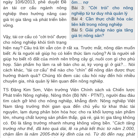
ngày 10/6/2013, phê duyệt Đề
ôm… nợ
án tái cơ cấu ngành nông
Bài 3:
“Cởi trói” cho nông
nghiệp từ tư duy nhà quản lý
nghiệp theo hướng nâng cao
Bài 4:
Cần thực chất hóa các
giá trị gia tăng và phát triển bền
liên kết trong nông nghiệp
vững.
Bài 5:
Giải pháp nào gia tăng
giá trị nông sản?
Vậy, tái cơ cấu có “cởi trói” được
cho nông nghiệp khỏi tình trạng
hiện nay? Câu trả lời vẫn còn ở rất xa. Trước mắt, nông dân muốn
biết: Ai là người sẽ giúp họ có kiến thức làm ruộng? Ai là người sẽ
giúp họ biết rõ đất của mình nên trồng cây gì, nuôi con gì cho phù
hợp. Sản phẩm họ làm ra sẽ bán cho ai, kỳ vọng gì ở giá?... Nói
cách khác, “tái cơ cấu” thế nào cho “chín” để nông dân được thực
hưởng thành quả? Chúng tôi đem các câu hỏi này đến hỏi nhiều
chuyên gia, nhà quản lý liên quan đến nông nghiệp.
TS Đặng Kim Sơn, Viện trưởng Viện Chính sách và Chiến lược
Phát triển Nông nghiệp, Nông thôn (Bộ NN - PTNT), người đau đáu
tìm cách gỡ khó cho nông nghiệp, khẳng định: Nông nghiệp Việt
Nam tăng trưởng thời gian qua đến chủ yếu từ khai thác tài
nguyên, lạm dụng phân bón hóa học cho ra khối lượng sản phẩm
lớn, nhưng chất lượng sản phẩm thấp, giá rẻ, giá trị gia tăng không
có. Đó là tăng trưởng nhanh nhưng không vững bền. “
Cách tăng
trưởng như thế, đã kéo quá dài, lẽ ra phải kết thúc từ năm 2.000,
chậm lắm là năm 2005-thời kỳ đỉnh của nó. Từ đó đến nay, phát