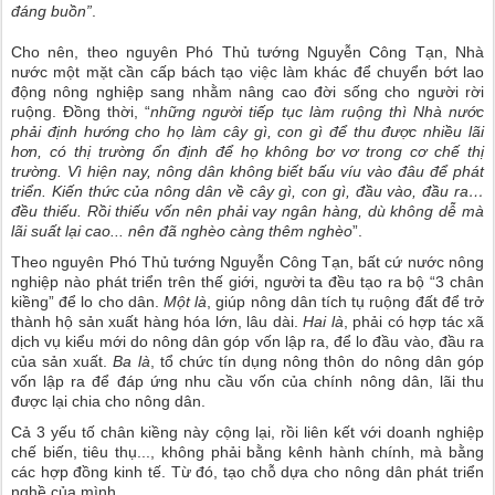
đáng buồn”
.
Cho nên, theo nguyên Phó Thủ tướng Nguyễn Công Tạn, Nhà
nước một mặt cần cấp bách tạo việc làm khác để chuyển bớt lao
động nông nghiệp sang nhằm nâng cao đời sống cho người rời
ruộng. Đồng thời, “
những người tiếp tục làm ruộng thì Nhà nước
phải định hướng cho họ làm cây gì, con gì để thu được nhiều lãi
hơn, có thị trường ổn định để họ không bơ vơ trong cơ chế thị
trường. Vì hiện nay, nông dân không biết bấu víu vào đâu để phát
triển. Kiến thức của nông dân về cây gì, con gì, đầu vào, đầu ra…
đều thiếu. Rồi thiếu vốn nên phải vay ngân hàng, dù không dễ mà
lãi suất lại cao... nên đã nghèo càng thêm nghèo
”.
Theo nguyên Phó Thủ tướng Nguyễn Công Tạn, bất cứ nước nông
nghiệp nào phát triển trên thế giới, người ta đều tạo ra bộ “3 chân
kiềng” để lo cho dân.
Một là
, giúp nông dân tích tụ ruộng đất để trở
thành hộ sản xuất hàng hóa lớn, lâu dài.
Hai là
, phải có hợp tác xã
dịch vụ kiểu mới do nông dân góp vốn lập ra, để lo đầu vào, đầu ra
của sản xuất.
Ba là
, tổ chức tín dụng nông thôn do nông dân góp
vốn lập ra để đáp ứng nhu cầu vốn của chính nông dân, lãi thu
được lại chia cho nông dân.
Cả 3 yếu tố chân kiềng này cộng lại, rồi liên kết với doanh nghiệp
chế biến, tiêu thụ..., không phải bằng kênh hành chính, mà bằng
các hợp đồng kinh tế. Từ đó, tạo chỗ dựa cho nông dân phát triển
nghề của mình.