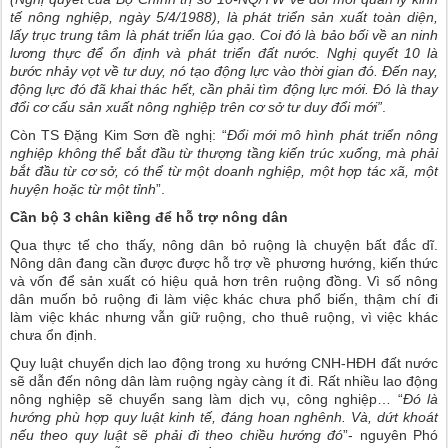
tế nông nghiệp, ngày 5/4/1988), là phát triển sản xuất toàn diện,
lấy trục trung tâm là phát triển lúa gạo. Coi đó là bảo bối về an ninh
lương thực để ổn định và phát triển đất nước. Nghị quyết 10 là
bước nhảy vọt về tư duy, nó tạo động lực vào thời gian đó. Đến nay,
động lực đó đã khai thác hết, cần phải tìm động lực mới. Đó là thay
đổi cơ cấu sản xuất nông nghiệp trên cơ sở tư duy đổi mới”
.
Còn TS Đặng Kim Sơn đề nghị: “
Đổi mới mô hình phát triển nông
nghiệp không thể bắt đầu từ thượng tầng kiến trúc xuống, mà phải
bắt đầu từ cơ sở, có thể từ một doanh nghiệp, một hợp tác xã, một
huyện hoặc từ một tỉnh
”.
Cần bộ 3 chân kiềng để hỗ trợ nông dân
Qua thực tế cho thấy, nông dân bỏ ruộng là chuyện bất đắc dĩ.
Nông dân đang cần được được hỗ trợ về phương hướng, kiến thức
và vốn để sản xuất có hiệu quả hơn trên ruộng đồng. Vì số nông
dân muốn bỏ ruộng đi làm việc khác chưa phổ biến, thậm chí đi
làm việc khác nhưng vẫn giữ ruộng, cho thuê ruộng, vì việc khác
chưa ổn định.
Quy luật chuyển dịch lao động trong xu hướng CNH-HĐH đất nước
sẽ dẫn đến nông dân làm ruộng ngày càng ít đi. Rất nhiều lao động
nông nghiệp sẽ chuyển sang làm dịch vụ, công nghiệp… “
Đó là
hướng phù hợp quy luật kinh tế, đáng hoan nghênh.
Và, dứt khoát
nếu theo quy luật sẽ phải đi theo chiều hướng đó
”- nguyên Phó