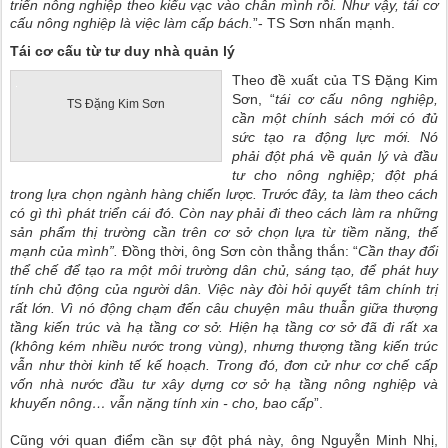
triển nông nghiệp theo kiểu vạc vào chân mình rồi. Như vậy, tái cơ
cấu nông nghiệp là việc làm cấp bách.
”- TS Sơn nhấn mạnh.
Tái cơ cấu từ tư duy nhà quản lý
Theo đề xuất của TS Đặng Kim
Sơn, “
tái cơ cấu nông nghiệp,
TS Đặng Kim Sơn
cần một chính sách mới có đủ
sức tạo ra động lực mới. Nó
phải đột phá về quản lý và đầu
tư cho nông nghiệp; đột phá
trong lựa chọn ngành hàng chiến lược. Trước đây, ta làm theo cách
có gì thì phát triển cái đó. Còn nay phải đi theo cách làm ra những
sản phẩm thị trường cần trên cơ sở chọn lựa từ tiềm năng, thế
mạnh của mình”.
Đồng thời, ông Sơn còn thẳng thắn: “
Cần thay đổi
thể chế để tạo ra một môi trường dân chủ, sáng tạo, để phát huy
tính chủ động của người dân. Việc này đòi hỏi quyết tâm chính trị
rất lớn. Vì nó động chạm đến câu chuyện mâu thuẫn giữa thượng
tầng kiến trúc và hạ tầng cơ sở. Hiện hạ tầng cơ sở đã đi rất xa
(không kém nhiều nước trong vùng), nhưng thượng tầng kiến trúc
vẫn như thời kinh tế kế hoạch. Trong đó, đơn cử như cơ chế cấp
vốn nhà nước đầu tư xây dựng cơ sở hạ tầng nông nghiệp và
khuyến nông… vẫn nặng tính xin - cho, bao cấp
”.
Cũng với quan điểm cần sự đột phá này, ông Nguyễn Minh Nhị,