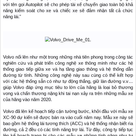
với tên gọi Autopilot sẽ cho phép tài xế chuyển giao toàn bộ khả
năng kiểm soát cho xe và chiếc xe sẽ đảm nhận tất cả chức
năng lái."
Volvo nổi lên như một trong những nhà tiên phong trong công tác
nghiên cứu và phát triển công nghệ xe thông minh như các hệ
thống giao tiếp giữa xe và hạ tầng giao thông và hệ thống dẫn
đường từ tính. Những công nghệ này sau cùng có thể kết hợp
với các hệ thống sẵn có như tự động thắng, giữ làn đường v.v…
giúp Volvo đáp ứng mục tiêu to lớn của hãng là loại bỏ thương
vong và chấn thương nặng khi tai nạn xảy ra trên những mẫu xe
của hãng vào năm 2020.
Volvo đã lên kế hoạch tiếp cận tường bước, khởi đầu với mẫu xe
XC-90 dự kiến sẽ được bán ra vào cuối năm nay. Mẫu xe này sẽ
bao gồm hệ thống lái tương thích (ACC) và hệ thống nhận biết rìa
đường, cả 2 đều có các tính năng trợ lái. Từ đây, công ty tiếp tục
lên kế hoạch trang bị cho các mẫu xe những tính năng như tự