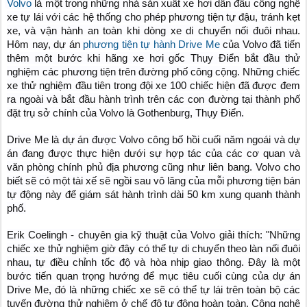
Volvo
là một trong những nhà sản xuất xe hơi dẫn đầu công nghệ
xe tự lái với các hệ thống cho phép phương tiện tự đậu, tránh kẹt
xe, và vận hành an toàn khi dòng xe di chuyển nối đuôi nhau.
Hôm nay, dự án
phương tiện tự hành
Drive Me
của Volvo đã tiến
thêm một bước khi hãng xe hơi gốc Thụy Điển bắt đầu thử
nghiệm các phương tiện trên đường phố công cộng. Những chiếc
xe thử nghiệm đầu tiên trong đội xe 100 chiếc hiện đã được đem
ra ngoài và bắt đầu hành trình trên các con đường tại thành phố
đặt trụ sở chính của Volvo là Gothenburg, Thụy Điển.
Drive Me là dự án được Volvo công bố hồi cuối năm ngoái và dự
án đang được thực hiện dưới sự hợp tác của các cơ quan và
văn phòng chính phủ địa phương cũng như liên bang. Volvo cho
biết sẽ có một tài xế sẽ ngồi sau vô lăng của mỗi phương tiện bán
tự động này để giám sát hành trình dài 50 km xung quanh thành
phố.
Erik Coelingh - chuyên gia kỹ thuật của Volvo giải thích: "Những
chiếc xe thử nghiệm giờ đây có thể tự di chuyển theo làn nối đuôi
nhau, tự điều chỉnh tốc độ và hòa nhịp giao thông. Đây là một
bước tiến quan trọng hướng để mục tiêu cuối cùng của dự án
Drive Me, đó là những chiếc xe sẽ có thể tự lái trên toàn bộ các
tuyến đường thử nghiệm ở chế độ tự động hoàn toàn. Công nghệ