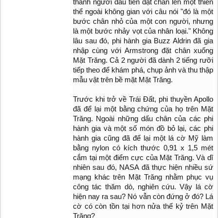
thành người đầu tiên đặt chân lên một thiên
thể ngoài không gian với câu nói "đó là một
bước chân nhỏ của một con người, nhưng
là một bước nhảy vọt của nhân loại." Không
lâu sau đó, phi hành gia Buzz Aldrin đã gia
nhập cùng với Armstrong đặt chân xuống
Mặt Trăng. Cả 2 người đã dành 2 tiếng rưỡi
tiếp theo để khám phá, chụp ảnh và thu thập
mẫu vật trên bề mặt Mặt Trăng.
Trước khi trở về Trái Đất, phi thuyền Apollo
đã để lại một bằng chứng của họ trên Mặt
Trăng. Ngoài những dấu chân của các phi
hành gia và một số món đồ bỏ lại, các phi
hành gia cũng đã để lại một lá cờ Mỹ làm
bằng nylon có kích thước 0,91 x 1,5 mét
cắm tại một điểm cực của Mặt Trăng. Và dĩ
nhiên sau đó, NASA đã thực hiện nhiều sứ
mạng khác trên Mặt Trăng nhằm phục vụ
công tác thăm dò, nghiên cứu. Vậy lá cờ
hiện nay ra sau? Nó vẫn còn đứng ở đó? Lá
cờ có còn tồn tại hơn nửa thế kỷ trên Mặt
Trăng?