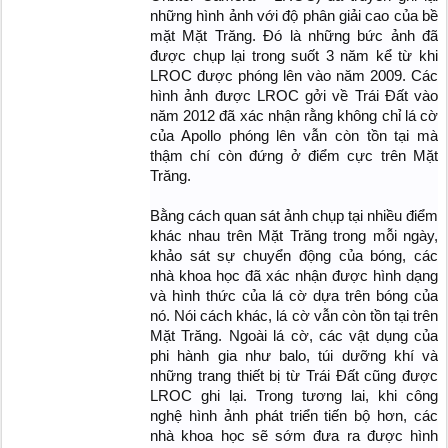
những hình ảnh với độ phân giải cao của bề
mặt Mặt Trăng. Đó là những bức ảnh đã
được chụp lại trong suốt 3 năm kể từ khi
LROC được phóng lên vào năm 2009. Các
hình ảnh được LROC gởi về Trái Đất vào
năm 2012 đã xác nhận rằng không chỉ lá cờ
của Apollo phóng lên vẫn còn tồn tại mà
thậm chí còn đứng ở điểm cực trên Mặt
Trăng.
Bằng cách quan sát ảnh chụp tại nhiều điểm
khác nhau trên Mặt Trăng trong mỗi ngày,
khảo sát sự chuyển động của bóng, các
nhà khoa học đã xác nhận được hình dạng
và hình thức của lá cờ dựa trên bóng của
nó. Nói cách khác, lá cờ vẫn còn tồn tại trên
Mặt Trăng. Ngoài lá cờ, các vật dụng của
phi hành gia như balo, túi dưỡng khí và
những trang thiết bị từ Trái Đất cũng được
LROC ghi lại. Trong tương lai, khi công
nghệ hình ảnh phát triển tiến bộ hơn, các
nhà khoa học sẽ sớm đưa ra được hình