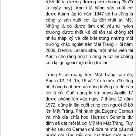
5,55 đô la (tương đương với khoảng 35 đô
la ngày nay). Annin là hãng sản xuất cờ
được thành lập từ năm 1847 và họ cũng là
công ty sản xuất cờ lâu đời nhất tại Mỹ.
Những lá cờ được làm chủ yếu từ nylon
thường được thiết kế để tồn tại không tới
nhiều thâp kỷ và đặt biệt trong những môi
trường khắc nghiệt trên Mặt Trăng. Hồi năm
2008, Dennis Lacarrubba, một nhân viên tại
Annin cho rằng ông tin rằng lá cờ sẽ chẳng
còn lại gì ngoài một đống tro tàn.
Trong 5 sứ mạng trên Mặt Trăng sau đó,
Apollo 12, 14, 15, 16 và 17 có mức độ công
bố thông tin ít hơn và cũng không có đề cập
tới lá cờ. Cuối cùng là sứ mạng Appllo 17
được phóng lên vào ngày 7 tháng 12 năm
1972, cũng là lần cuối cùng con người đi bộ
lên Mặt Trăng. Phi hành gia Eugene Cernan
và nhà địa chất học Harrison Schmitt dự
định sẽ đặt một lá cờ Mỹ lên Mặt Trăng. Tuy
nhiên sau đó Cernan chỉ đưa ra một câu nói
nước đôi rằng nếu ông đặt thêm một lá cờ