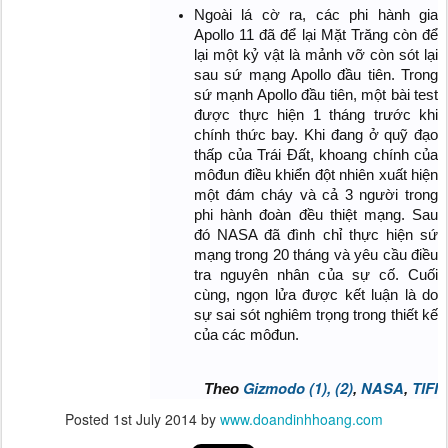
Ngoài lá cờ ra, các phi hành gia
Apollo 11 đã để lại Mặt Trăng còn để
lại một kỷ vật là mảnh vỡ còn sót lại
sau sứ mạng Apollo đầu tiên. Trong
sứ mạnh Apollo đầu tiên, một bài test
được thực hiện 1 tháng trước khi
chính thức bay. Khi đang ở quỹ đạo
thấp của Trái Đất, khoang chính của
môđun điều khiển đột nhiên xuất hiện
một đám cháy và cả 3 người trong
phi hành đoàn đều thiệt mạng. Sau
đó NASA đã đình chỉ thực hiện sứ
mạng trong 20 tháng và yêu cầu điều
tra nguyên nhân của sự cố. Cuối
cùng, ngọn lửa được kết luận là do
sự sai sót nghiêm trọng trong thiết kế
của các môđun.
Gizmodo (1),
(2)
NASA
TIFI
Theo
,
,
Posted
1st July 2014
by
www.doandinhhoang.com