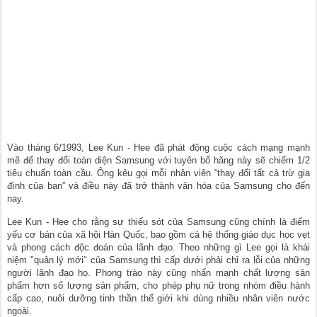
Vào tháng 6/1993, Lee Kun - Hee đã phát động cuộc cách mạng mạnh
mẽ để thay đổi toàn diện Samsung với tuyên bố hãng này sẽ chiếm 1/2
tiêu chuẩn toàn cầu. Ông kêu gọi mỗi nhân viên “thay đổi tất cả trừ gia
đình của bạn” và điều này đã trở thành văn hóa của Samsung cho đến
nay.
Lee Kun - Hee cho rằng sự thiếu sót của Samsung cũng chính là điểm
yếu cơ bản của xã hội Hàn Quốc, bao gồm cả hệ thống giáo dục học vẹt
và phong cách độc đoán của lãnh đạo. Theo những gì Lee gọi là khái
niệm "quản lý mới" của Samsung thì cấp dưới phải chỉ ra lỗi của những
người lãnh đạo họ. Phong trào này cũng nhấn mạnh chất lượng sản
phẩm hơn số lượng sản phẩm, cho phép phụ nữ trong nhóm điều hành
cấp cao, nuôi dưỡng tinh thần thế giới khi dùng nhiều nhân viên nước
ngoài.