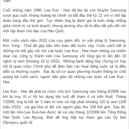
Sam.
Cuối những năm 1990, Lee Kun - Hee đã lèo lái con thuyền Samsung
vượt qua cuộc khủng hoảng tài chính và bắt đầu thế kỷ 21 với vị thế tập
đoàn hàng đầu thế giới. Tuy nhiên ông bị đánh giá là luôn nhập nhằng
giữa chính trị và kinh doanh, nhưng dường như đó là điều tất yếu đối với
một tập đoàn chủ đạo của Hàn Quốc.
Một cuốn sách năm 2010 của cựu giám đốc tư vấn pháp lý Samsung,
Kim Yong - Chul đã gây bão trên toàn đất nước này. Cuốn sách tiết lộ
những chi tiết gây sốc khi cáo buộc Lee Kun - Hee tham nhũng và chiếm
đoạt các công ty thành viên của Samsung với tổng giá trị lên đến 10
nghìn tỷ won (khoảng 10 tỷ USD). Những hành động hủy chứng cớ hay
hối lộ quan chức Chính phủ để đảm bảo các hoạt động suôn sẻ là điều
diễn ra thường xuyên . Đại đa số cơ quan phương truyền thông từ chối
quảng bá cuốn sách, người dân giận dữ những cáo buộc về Lee Kun -
Hee
Lee Kun - Hee đã phải từ chức chủ tịch Samsung vào tháng 4/2008 sau
khi bị truy tố vì tội lợi dụng tên tuổi để tham ô và trốn thuế. Tháng
7/2008, ông bị kết án 3 năm tù treo và nộp phạt khoảng 110 tỷ won (100
triệu USD) - cái giá khá rẻ đối với người giàu thứ 109 thế giới. Sau đó,
một lần nữa Lee Kun-hee được ân xá vào tháng 12/2009 bởi Tổng thống
Hàn Quốc Lee Myung -Bak để ông tiếp tục tham gia vào Ủy ban
Olympics quốc tế.