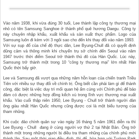
Vào năm 1938, khi vừa đúng 30 tuổi, Lee thành lập công ty thương mại
nhỏ có tên Samsung Sanghoe ở thành phố quê hương Daegu. Công ty
này chuyên nhập khẩu, xuất khẩu và sản xuất thực phẩm. Logo của
Samsung luôn đi kèm với 3 ngôi sao cho đến khi thay đổi vào năm 1993.
Với sự sụp đổ của chế độ thực dân, Lee Byung-Chull đã có quyết định
dũng cảm và thông minh khi chuyển trụ sở chính đến Seoul vào năm
1947 trước thời điểm Seoul trở thành thủ đô của Hàn Quốc. Lúc này,
Samsung trở thành một trong 10 “công ty thương mại” lớn nhất Hàn
Quốc thời bấy giờ.
Lee và Samsung đã vượt qua những năm hỗn loạn của chiến tranh Triều
Tiên với nhiều sự thay đổi về chính trị. Ông biết cần phải làm gì để thành
công, đặc biệt là việc duy trì mối quan hệ ấm cúng với Chính phủ để bảo
đảm có được những hợp đồng kếch xù trong lĩnh vực thương mại xuất
khẩu. Vào cuối thập niên 1950, Lee Byung - Chull trở thành người đàn
ông giàu nhất Hàn Quốc nhưng cũng được coi là một biểu tượng của
tham nhũng.
Khi cuộc đảo chính quân sự vào ngày 16 tháng 5 năm 1961 diễn ra thì
Lee Byung - Chull đang ở cùng người vợ thứ 2 tại Nhật Bản. Ông trở
thành một trong những người bị điều tra tham nhũng của chính phủ mới
thành lập. Sau một thời gian điều đình, thì để hòa hợp với Tướng Park