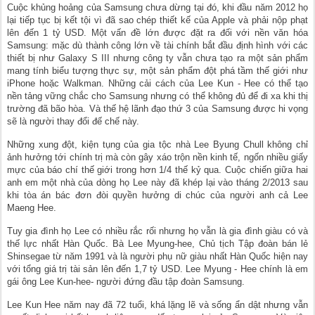
Cuộc khủng hoảng của Samsung chưa dừng tại đó, khi đầu năm 2012 họ
lại tiếp tục bị kết tội vì đã sao chép thiết kế của Apple và phải nộp phạt
lên đến 1 tỷ USD. Một vấn đề lớn được đặt ra đối với nền văn hóa
Samsung: mặc dù thành công lớn về tài chính bắt đầu định hình với các
thiết bị như Galaxy S III nhưng công ty vẫn chưa tạo ra một sản phẩm
mang tính biểu tượng thực sự, một sản phẩm đột phá tầm thế giới như
iPhone hoặc Walkman. Những cải cách của Lee Kun - Hee có thể tạo
nền tảng vững chắc cho Samsung nhưng có thể không đủ để đi xa khi thị
trường đã bão hòa. Và thế hệ lãnh đạo thứ 3 của Samsung được hi vọng
sẽ là người thay đổi đế chế này.
Những xung đột, kiện tụng của gia tộc nhà Lee Byung Chull không chỉ
ảnh hưởng tới chính trị mà còn gây xáo trộn nền kinh tế, ngốn nhiều giấy
mực của báo chí thế giới trong hơn 1/4 thế kỷ qua. Cuộc chiến giữa hai
anh em một nhà của dòng họ Lee này đã khép lại vào tháng 2/2013 sau
khi tòa án bác đơn đòi quyền hưởng di chúc của người anh cả Lee
Maeng Hee.
Tuy gia đình họ Lee có nhiều rắc rối nhưng họ vẫn là gia đình giàu có và
thế lực nhất Hàn Quốc. Bà Lee Myung-hee, Chủ tịch Tập đoàn bán lẻ
Shinsegae từ năm 1991 và là người phụ nữ giàu nhất Hàn Quốc hiện nay
với tổng giá trị tài sản lên đến 1,7 tỷ USD. Lee Myung - Hee chính là em
gái ông Lee Kun-hee- người đứng đầu tập đoàn Samsung.
Lee Kun Hee năm nay đã 72 tuổi, khá lặng lẽ và sống ẩn dật nhưng vẫn