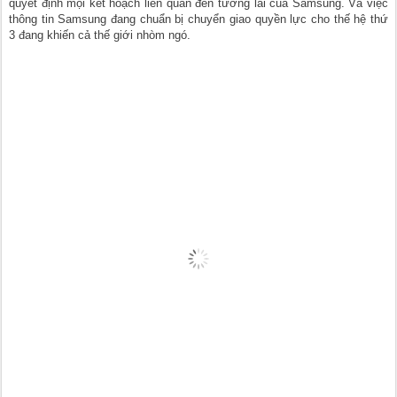
quyết định mọi kết hoạch liên quan đến tương lai của Samsung. Và việc
thông tin Samsung đang chuẩn bị chuyển giao quyền lực cho thế hệ thứ
3 đang khiến cả thế giới nhòm ngó.