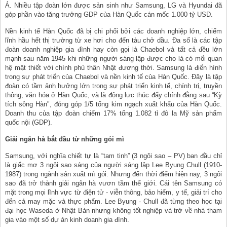
Á. Nhiều tập đoàn lớn được sản sinh như Samsung, LG và Hyundai đã
góp phần vào tăng trưởng GDP của Hàn Quốc cán mốc 1.000 tỷ USD.
Nền kinh tế Hàn Quốc đã bị chi phối bởi các doanh nghiệp lớn, chiếm
lĩnh hầu hết thị trường từ xe hơi cho đến tàu chở dầu. Đa số là các tập
đoàn doanh nghiệp gia đình hay còn gọi là Chaebol và tất cả đều lớn
mạnh sau năm 1945 khi những người sáng lập được cho là có mối quan
hệ mật thiết với chính phủ thân Nhật đương thời. Samsung là điển hình
trong sự phát triển của Chaebol và nền kinh tế của Hàn Quốc. Đây là tập
đoàn có tầm ảnh hưởng lớn trong sự phát triển kinh tế, chính trị, truyền
thông, văn hóa ở Hàn Quốc, và là động lực thúc đẩy chính đằng sau “Kỳ
tích sông Hàn", đóng góp 1/5 tổng kim ngạch xuất khẩu của Hàn Quốc.
Doanh thu của tập đoàn chiếm 17% tổng 1.082 tỉ đô la Mỹ sản phẩm
quốc nội (GDP).
Giải ngân hà bắt đầu từ những gói mì
Samsung, với nghĩa chiết tự là “tam tinh” (3 ngôi sao – PV) ban đầu chỉ
là giấc mơ 3 ngôi sao sáng của người sáng lập Lee Byung Chull (1910-
1987) trong ngành sản xuất mì gói. Nhưng đến thời điểm hiện nay, 3 ngôi
sao đã trở thành giải ngân hà vươn tầm thế giới. Cái tên Samsung có
mặt trong mọi lĩnh vực từ điện tử - viễn thông, bảo hiểm, y tế, giải trí cho
đến cả may mặc và thực phẩm. Lee Byung - Chull đã từng theo học tại
đại học Waseda ở Nhật Bản nhưng không tốt nghiệp và trở về nhà tham
gia vào một số dự án kinh doanh gia đình.