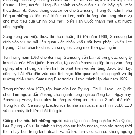
Chung - Hee, người đứng đầu chính quyền quân sự lúc bấy giờ, một
thỏa thuận đã được thông qua có lợi cho Samsung. Trong đó, Chính phủ
bỏ qua những lỗi lầm quá khứ của Lee, miễn là ông sẵn sàng phục vụ
cho mục tiêu của Chính phủ mới: biến Hàn Quốc thành một đất nước
công nghiệp.
Song song với việc thực thi thỏa thuận, thì tới năm 1966, Samsung lại
dính vào vụ bê bối liên quan đến nhập khẩu bất hợp pháp, khiến Lee
Byung - Chull phải từ chức và sống lưu vong một thời gian ngắn.
Từ những năm 1960 cho đến nay, Samsung vẫn là một trong các công ty
lớn nhất của Hàn Quốc. Ban đầu, tập đoàn Samsung tập trung vào công
nghiệp nhẹ, nhưng khi nền kinh tế phát triển và nền tảng được tích lũy,
công ty bắt đầu dấn vào các lĩnh vực liên quan đến công nghệ và thị
trường nhiều hơn. Samsung Electronics được thành lập vào năm 1969.
Trong những năm 1970, tập đoàn của Lee Byung - Chull được Hàn Quốc
chọn làm người dẫn đường cho ngành công nghiệp đóng tàu. Ngày nay,
Samsung Heavy Industries là công ty đóng tàu lớn thứ 2 trên thế giới.
Trong khi đó, Samsung Electronics là nhà sản xuất màn hình LCD, LED
và chip máy tính lớn nhất thế giới.
Giống như hầu hết những người sáng lập nền công nghiệp Hàn Quốc,
Lee Byung - Chull là minh chứng cho sự khôn ngoan, tỉnh táo trong thời
thế, nhạy bén trong kinh doanh và nỗ lực làm việc cần cù không ngừng