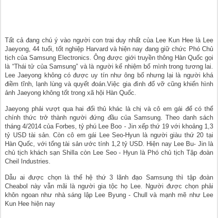
Tất cả đang chú ý vào người con trai duy nhất của Lee Kun Hee là Lee
Jaeyong, 44 tuổi, tốt nghiệp Harvard và hiện nay đang giữ chức Phó Chủ
tịch của Samsung Electronics. Ông được giới truyền thông Hàn Quốc gọi
là “Thái tử của Samsung” và là người kế nhiệm bố mình trong tương lai.
Lee Jaeyong không có được uy tín như ông bố nhưng lại là người khá
điềm tĩnh, lạnh lùng và quyết đoán.Việc gia đình đổ vỡ cũng khiến hình
ảnh Jaeyong không tốt trong xã hội Hàn Quốc.
Jaeyong phải vượt qua hai đối thủ khác là chị và cô em gái để có thể
chính thức trở thành người đứng đầu của Samsung. Theo danh sách
tháng 4/2014 của Forbes, tỷ phú Lee Boo - Jin xếp thứ 19 với khoảng 1,3
tỷ USD tài sản. Còn cô em gái Lee Seo-Hyun là người giàu thứ 20 tại
Hàn Quốc, với tổng tài sản ước tính 1,2 tỷ USD. Hiện nay Lee Bu- Jin là
chủ tịch khách sạn Shilla còn Lee Seo - Hyun là Phó chủ tịch Tập đoàn
Cheil Industries.
Dẫu ai được chọn là thế hệ thứ 3 lãnh đạo Samsung thì tập đoàn
Cheabol này vẫn mãi là người gia tộc họ Lee. Người được chọn phải
khôn ngoan như nhà sáng lập Lee Byung - Chull và mạnh mẽ như Lee
Kun Hee hiện nay