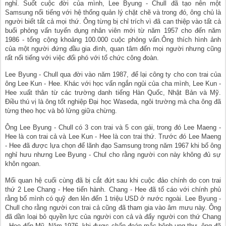
nghỉ. Suốt cuộc đời của mình, Lee Byung - Chull đã tạo nên một
Samsung nổi tiếng với hệ thống quản lý chặt chẽ và trong đó, ông chủ là
người biết tất cả mọi thứ. Ông từng bị chỉ trích vì đã can thiệp vào tất cả
buổi phỏng vấn tuyển dụng nhân viên mới từ năm 1957 cho đến năm
1986 - tổng cộng khoảng 100.000 cuộc phỏng vấn.Ông thích hình ảnh
của một người đứng đầu gia đình, quan tâm đến mọi người nhưng cũng
rất nổi tiếng với việc đối phó với tổ chức công đoàn.
Lee Byung - Chull qua đời vào năm 1987, để lại công ty cho con trai của
ông Lee Kun - Hee. Khác với học vấn ngắn ngủi của cha mình, Lee Kun -
Hee xuất thân từ các trường danh tiếng Hàn Quốc, Nhật Bản và Mỹ.
Điều thú vị là ông tốt nghiệp Đại học Waseda, ngôi trường mà cha ông đã
từng theo học và bỏ lửng giữa chừng.
Ông Lee Byung - Chull có 3 con trai và 5 con gái, trong đó Lee Maeng -
Hee là con trai cả và Lee Kun - Hee là con trai thứ. Trước đó Lee Maeng
- Hee đã được lựa chọn để lãnh đạo Samsung trong năm 1967 khi bố ông
nghỉ hưu nhưng Lee Byung - Chul cho rằng người con này không đủ sự
khôn ngoan.
Mối quan hệ cuối cùng đã bị cắt đứt sau khi cuộc đảo chính do con trai
thứ 2 Lee Chang - Hee tiến hành. Chang - Hee đã tố cáo với chính phủ
rằng bố mình có quỹ đen lên đến 1 triệu USD ở nước ngoài. Lee Byung -
Chull cho rằng người con trai cả cũng đã tham gia vào âm mưu này. Ông
đã dần loại bỏ quyền lực của người con cả và đẩy người con thứ Chang
- Hee đến Mỹ. Năm 1976, khi được chẩn đoán mắc bệnh ung thư, ông đã