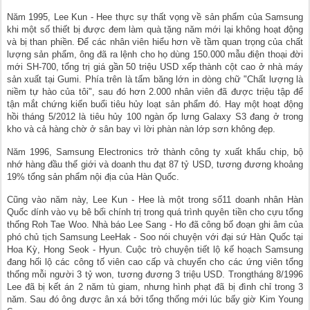
Năm 1995, Lee Kun - Hee thực sự thất vọng về sản phẩm của Samsung
khi một số thiết bị được đem làm quà tặng năm mới lại không hoạt động
và bị than phiền. Để các nhân viên hiểu hơn về tầm quan trọng của chất
lượng sản phẩm, ông đã ra lệnh cho họ dùng 150.000 mẫu điện thoại đời
mới SH-700, tổng trị giá gần 50 triệu USD xếp thành cột cao ở nhà máy
sản xuất tại Gumi. Phía trên là tấm băng lớn in dòng chữ "Chất lượng là
niềm tự hào của tôi", sau đó hơn 2.000 nhân viên đã được triệu tập để
tận mắt chứng kiến buổi tiêu hủy loạt sản phẩm đó. Hay một hoạt động
hồi tháng 5/2012 là tiêu hủy 100 ngàn ốp lưng Galaxy S3 đang ở trong
kho và cả hàng chờ ở sân bay vì lời phàn nàn lớp sơn không đẹp.
Năm 1996, Samsung Electronics trở thành công ty xuất khẩu chip, bộ
nhớ hàng đầu thế giới và doanh thu đạt 87 tỷ USD, tương đương khoảng
19% tổng sản phẩm nội địa của Hàn Quốc.
Cũng vào năm này, Lee Kun - Hee là một trong số11 doanh nhân Hàn
Quốc dính vào vụ bê bối chính trị trong quá trình quyên tiền cho cựu tổng
thống Roh Tae Woo. Nhà báo Lee Sang - Ho đã công bố đoạn ghi âm của
phó chủ tịch Samsung LeeHak - Soo nói chuyện với đại sứ Hàn Quốc tại
Hoa Kỳ, Hong Seok - Hyun. Cuộc trò chuyện tiết lộ kế hoạch Samsung
đang hối lộ các công tố viên cao cấp và chuyển cho các ứng viên tổng
thống mỗi người 3 tỷ won, tương đương 3 triệu USD. Trongtháng 8/1996
Lee đã bị kết án 2 năm tù giam, nhưng hình phạt đã bị đình chỉ trong 3
năm. Sau đó ông được ân xá bởi tổng thống mới lúc bấy giờ Kim Young