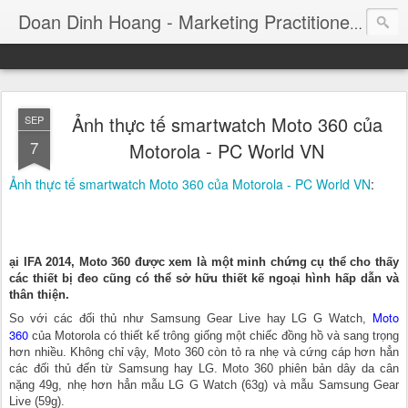
Consul
Doan Dinh Hoang - Marketing Practitioner
Ảnh thực tế smartwatch Moto 360 của
SEP
7
Motorola - PC World VN
Ảnh thực tế smartwatch Moto 360 của Motorola - PC World VN
:
ại IFA 2014, Moto 360 được xem là một minh chứng cụ thể cho thấy
các thiết bị đeo cũng có thể sở hữu thiết kế ngoại hình hấp dẫn và
thân thiện.
Moto
So với các đối thủ như Samsung Gear Live hay LG G Watch,
360
của Motorola có thiết kế trông giống một chiếc đồng hồ và sang trọng
hơn nhiều. Không chỉ vậy, Moto 360 còn tỏ ra nhẹ và cứng cáp hơn hẳn
các đối thủ đến từ Samsung hay LG. Moto 360 phiên bản dây da cân
nặng 49g, nhẹ hơn hẳn mẫu LG G Watch (63g) và mẫu Samsung Gear
Live (59g).