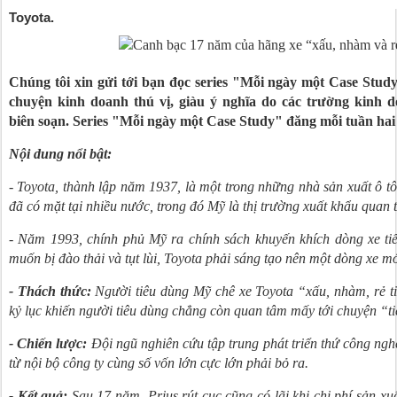
Toyota.
Chúng tôi xin gửi tới bạn đọc series "Mỗi ngày một Case Study
chuyện kinh doanh thú vị, giàu ý nghĩa do các trường kinh d
biên soạn. Series "Mỗi ngày một Case Study" đăng mỗi tuần hai s
Nội dung nổi bật:
- Toyota, thành lập năm 1937, là một trong những nhà sản xuất ô tô 
đã có mặt tại nhiều nước, trong đó Mỹ là thị trường xuất khẩu quan 
- Năm 1993, chính phủ Mỹ ra chính sách khuyến khích dòng xe tiế
muốn bị đào thải và tụt lùi, Toyota phải sáng tạo nên một dòng xe m
- Thách thức:
Người tiêu dùng Mỹ chê xe Toyota “xấu, nhàm, rẻ t
kỷ lục khiến người tiêu dùng chẳng còn quan tâm mấy tới chuyện “tiế
- Chiến lược:
Đội ngũ nghiên cứu tập trung phát triển thứ công ngh
từ nội bộ công ty cùng số vốn lớn cực lớn phải bỏ ra.
- Kết quả:
Sau 17 năm, Prius rút cục cũng có lãi khi chi phí sản xu