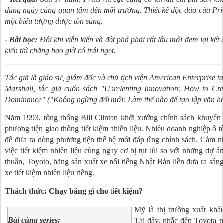
dùng ngày càng quan tâm đến môi trường. Thiết kế độc đáo của Pri
một biểu tượng được tôn sùng.
- Bài học:
Đôi khi viễn kiến và đột phá phải rất lâu mới đem lại kết
kiến thì chẳng bao giờ có trái ngọt.
Tác giả là giáo sư, giám đốc và chủ tịch viện
American Enterprise
tạ
Marshall, tác giả cuốn sách "
Unrelenting Innovation: How to Cre
Dominance" (
"Không ngừng đổi mới: Làm thế nào để tạo lập văn hóa
Năm 1993, tổng thống Bill Clinton khởi xướng chính sách khuyến k
phương tiện giao thông tiết kiệm nhiên liệu. Nhiều doanh nghiệp ô t
để đưa ra dòng phương tiện thế hệ mới đáp ứng chính sách. Cảm nh
việc tiết kiệm nhiên liệu cùng nguy cơ bị tụt lùi so với những dự
thuẫn, Toyoto, hãng sản xuất xe nổi tiếng Nhật Bản liền đưa ra sáng
xe tiết kiệm nhiên liệu riêng.
Thách thức: Chạy bằng gì cho tiết kiệm?
Mỹ là thị trường xuất khẩ
Bài cùng series:
Tại đây, nhắc đến Toyota n