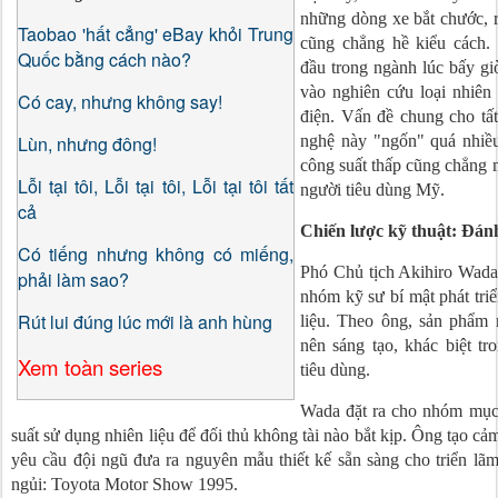
những dòng xe bắt chước, r
Taobao 'hất cẳng' eBay khỏi Trung
cũng chẳng hề kiểu cách. 
Quốc bằng cách nào?
đầu trong ngành lúc bấy g
vào nghiên cứu loại nhiên l
Có cay, nhưng không say!
điện. Vấn đề chung cho tất
Lùn, nhưng đông!
nghệ này "ngốn" quá nhiều
công suất thấp cũng chẳng m
Lỗi tại tôi, Lỗi tại tôi, Lỗi tại tôi tất
người tiêu dùng Mỹ.
cả
Chiến lược kỹ thuật: Đán
Có tiếng nhưng không có miếng,
Phó Chủ tịch Akihiro Wada
phải làm sao?
nhóm kỹ sư bí mật phát triể
Rút lui đúng lúc mới là anh hùng
liệu. Theo ông, sản phẩm 
nên sáng tạo, khác biệt t
Xem toàn series
tiêu dùng.
Wada đặt ra cho nhóm mục 
suất sử dụng nhiên liệu để đối thủ không tài nào bắt kịp. Ông tạo c
yêu cầu đội ngũ đưa ra nguyên mẫu thiết kế sẵn sàng cho triển lã
ngủi: Toyota Motor Show 1995.