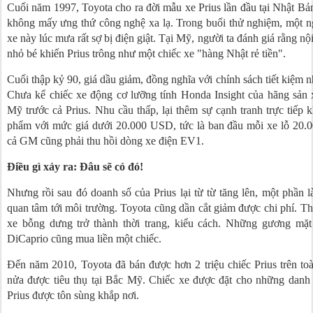
Cuối năm 1997, Toyota cho ra đời mẫu xe Prius lần đầu tại Nhật B
không mấy ưng thứ công nghệ xa lạ. Trong buổi thử nghiệm, một ng
xe này lúc mưa rất sợ bị điện giật. Tại Mỹ, người ta đánh giá rằng nội
nhỏ bé khiến Prius trông như một chiếc xe "hàng Nhật rẻ tiền".
Cuối thập kỷ 90, giá dầu giảm, đồng nghĩa với chính sách tiết kiệm nh
Chưa kể chiếc xe động cơ lưỡng tính Honda Insight của hãng sản 
Mỹ trước cả Prius. Nhu cầu thấp, lại thêm sự cạnh tranh trực tiếp 
phẩm với mức giá dưới 20.000 USD, tức là ban đầu mỗi xe lỗ 20
cả GM cũng phải thu hồi dòng xe điện EV1.
Điều gì xảy ra: Đâu sẽ có đó!
Nhưng rồi sau đó doanh số của Prius lại từ từ tăng lên, một phần 
quan tâm tới môi trường. Toyota cũng dần cắt giảm được chi phí. Thi
xe bỗng dưng trở thành thời trang, kiểu cách. Những gương mặt
DiCaprio cũng mua liền một chiếc.
Đến năm 2010, Toyota đã bán được hơn 2 triệu chiếc Prius trên toà
nửa được tiêu thụ tại Bắc Mỹ. Chiếc xe được đặt cho những danh 
Prius được tôn sùng khắp nơi.