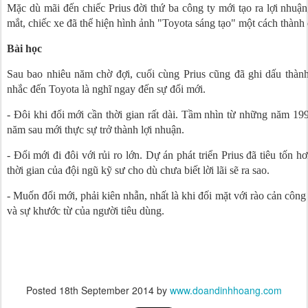
Mặc dù mãi đến chiếc Prius đời thứ ba công ty mới tạo ra lợi nhu
mắt, chiếc xe đã thể hiện hình ảnh "Toyota sáng tạo" một cách thành
Bài học
Sau bao nhiêu năm chờ đợi, cuối cùng Prius cũng đã ghi dấu thàn
nhắc đến Toyota là nghĩ ngay đến sự đổi mới.
- Đôi khi đổi mới cần thời gian rất dài. Tầm nhìn từ những năm 1
năm sau mới thực sự trở thành lợi nhuận.
- Đổi mới đi đôi với rủi ro lớn. Dự án phát triển Prius đã tiêu tốn 
thời gian của đội ngũ kỹ sư cho dù chưa biết lời lãi sẽ ra sao.
- Muốn đổi mới, phải kiên nhẫn, nhất là khi đối mặt với rào cản công
và sự khước từ của người tiêu dùng.
Posted
18th September 2014
by
www.doandinhhoang.com