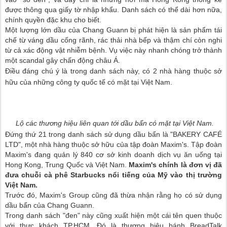
được thông qua giấy tờ nhập khẩu. Danh sách có thể dài hơn nữa,
chính quyền đặc khu cho biết.
Một lượng lớn dầu của Chang Guann bị phát hiện là sản phẩm tái
chế từ váng dầu cống rãnh, rác thải nhà bếp và thậm chí còn nghi
từ cả xác động vật nhiễm bệnh. Vụ việc này nhanh chóng trở thành
một scandal gây chấn động châu Á.
Điều đáng chú ý là trong danh sách này, có 2 nhà hàng thuộc sở
hữu của những công ty quốc tế có mặt tại Việt Nam.
Lộ các thương hiệu liên quan tới dầu bẩn có mặt tại Việt Nam.
Đứng thứ 21 trong danh sách sử dụng dầu bẩn là "BAKERY CAFÉ
LTD", một nhà hàng thuộc sở hữu của tập đoàn Maxim's. Tập đoàn
Maxim's đang quản lý 840 cơ sở kinh doanh dịch vụ ăn uống tại
Hong Kong, Trung Quốc và Việt Nam.
Maxim's chính là đơn vị đã
đưa chuỗi cà phê Starbucks nổi tiếng của Mỹ vào thị trường
Việt Nam.
Trước đó, Maxim's Group cũng đã thừa nhận rằng họ có sử dụng
dầu bẩn của Chang Guann.
Trong danh sách "đen" này cũng xuất hiện một cái tên quen thuộc
với thực khách TP.HCM. Đó là thương hiệu bánh BreadTalk