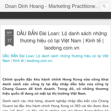
Consul
Doan Dinh Hoang - Marketing Practitioner
DẦU BẨN Đài Loan: Lộ danh sách những
SEP
thương hiệu có tại Việt Nam | Kinh tế |
17
laodong.com.vn
DẦU BẨN Đài Loan: Lộ danh sách những thương hiệu có tại Việt
Nam | Kinh tế | laodong.com.vn
:
Chính quyền đặc khu hành chính Hong Kong vừa công khai
danh sách các công ty tại đây nhập dầu bẩn của công ty
Chang Guann để kinh doanh. Trong đó, có những thương
hiệu quốc tế đang có mặt tại thị trường Việt Nam.
Danh sách các nhà hàng, doanh nghiệp nhập dầu bẩn của Chang
Guann tại đặc khu hành chính Hong Kong có 383 cái tên được đưa
vào "sổ đen", và đây chỉ là những nơi mà Hong Kong thống kê