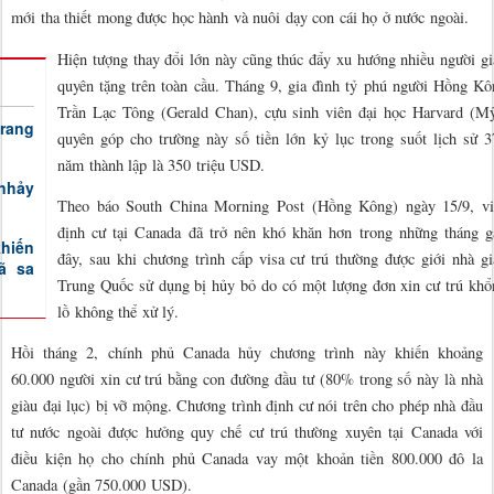
mới tha thiết mong được học hành và nuôi dạy con cái họ ở nước ngoài.
Hiện tượng thay đổi lớn này cũng thúc đẩy xu hướng nhiều người gi
quyên tặng trên toàn cầu. Tháng 9, gia đình tỷ phú người Hồng Kô
Trần Lạc Tông (Gerald Chan), cựu sinh viên đại học Harvard (Mỹ
trang
quyên góp cho trường này số tiền lớn kỷ lục trong suốt lịch sử 3
năm thành lập là 350 triệu USD.
nhảy
Theo báo South China Morning Post (Hồng Kông) ngày 15/9, vi
định cư tại Canada đã trở nên khó khăn hơn trong những tháng g
khiến
đây, sau khi chương trình cấp visa cư trú thường được giới nhà gi
ã sa
Trung Quốc sử dụng bị hủy bỏ do có một lượng đơn xin cư trú khổ
lồ không thể xử lý.
Hồi tháng 2, chính phủ Canada hủy chương trình này khiến khoảng
60.000 người xin cư trú bằng con đường đầu tư (80% trong số này là nhà
giàu đại lục) bị vỡ mộng. Chương trình định cư nói trên cho phép nhà đầu
tư nước ngoài được hưởng quy chế cư trú thường xuyên tại Canada với
điều kiện họ cho chính phủ Canada vay một khoản tiền 800.000 đô la
Canada (gần 750.000 USD).