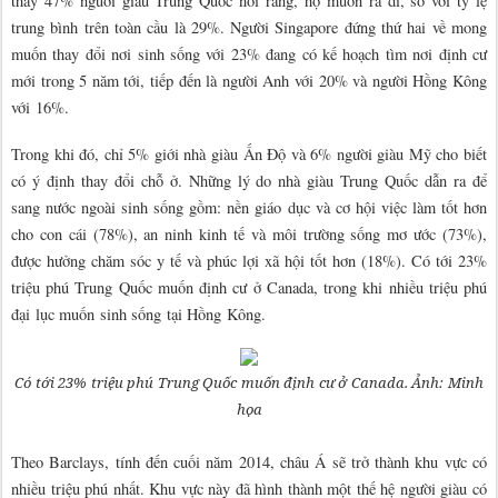
thấy 47% người giàu Trung Quốc nói rằng, họ muốn ra đi, so với tỷ lệ
trung bình trên toàn cầu là 29%. Người Singapore đứng thứ hai về mong
muốn thay đổi nơi sinh sống với 23% đang có kế hoạch tìm nơi định cư
mới trong 5 năm tới, tiếp đến là người Anh với 20% và người Hồng Kông
với 16%.
Trong khi đó, chỉ 5% giới nhà giàu Ấn Độ và 6% người giàu Mỹ cho biết
có ý định thay đổi chỗ ở. Những lý do nhà giàu Trung Quốc dẫn ra để
sang nước ngoài sinh sống gồm: nền giáo dục và cơ hội việc làm tốt hơn
cho con cái (78%), an ninh kinh tế và môi trường sống mơ ước (73%),
được hưởng chăm sóc y tế và phúc lợi xã hội tốt hơn (18%). Có tới 23%
triệu phú Trung Quốc muốn định cư ở Canada, trong khi nhiều triệu phú
đại lục muốn sinh sống tại Hồng Kông.
Có tới 23% triệu phú Trung Quốc muốn định cư ở Canada. Ảnh: Minh
họa
Theo Barclays, tính đến cuối năm 2014, châu Á sẽ trở thành khu vực có
nhiều triệu phú nhất. Khu vực này đã hình thành một thế hệ người giàu có