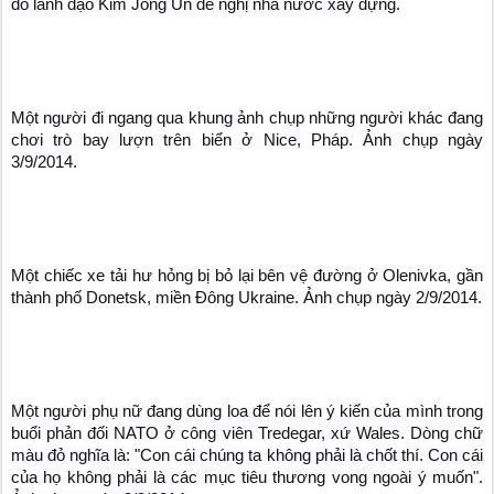
do lãnh đạo Kim Jong Un đề nghị nhà nước xây dựng.
Một người đi ngang qua khung ảnh chụp những người khác đang
chơi trò bay lượn trên biển ở Nice, Pháp. Ảnh chụp ngày
3/9/2014.
Một chiếc xe tải hư hỏng bị bỏ lại bên vệ đường ở Olenivka, gần
thành phố Donetsk, miền Đông Ukraine. Ảnh chụp ngày 2/9/2014.
Một người phụ nữ đang dùng loa để nói lên ý kiến của mình trong
buổi phản đối NATO ở công viên Tredegar, xứ Wales. Dòng chữ
màu đỏ nghĩa là: "Con cái chúng ta không phải là chốt thí. Con cái
của họ không phải là các mục tiêu thương vong ngoài ý muốn".