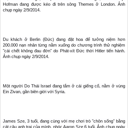
Hofman đang được kéo đi trên sông Themes ở London. Ảnh
chụp ngày 2/9/2014.
Du khách ở Berlin (Đức) đang đặt hoa để tưởng niệm hơn
200.000 nạn nhân từng nằm xuống do chương trình thử nghiệm
"cái chết không đau đớn" do Phát-xít Đức thời Hitler tiến hành.
Ảnh chụp ngày 2/9/2014.
Một người Do Thái Israel đang tắm ở cái giếng cổ, nằm ở vùng
Ein Zivan, gần biên giới với Syria.
James Sze, 3 tuổi, đang cùng với mẹ chơi trò "chôn sống" bằng
cát cậu anh trai của mình, nhóc Aaron Sze 6 tuổi. Ảnh chụp ngày