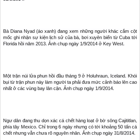
Bà Diana Nyad (áo xanh) đang xem những người khác cắm cột
mốc ghi nhận sự kiện lịch sử của bà, bơi xuyên biển từ Cuba tới
Florida hồi năm 2013. Ảnh chụp ngày 1/9/2014 ở Key West.
Một trận núi lửa phun hồi đầu tháng 9 ở Holuhraun, Iceland. Khói
bụi từ trận phun này làm người ta phải đưa mức cảnh báo lên cao
nhất ở các vùng bay lân cận. Ảnh chụp ngày 1/9/2014.
Ngư dân đang thu dọn xác cá chết hàng loạt ở bờ sông Cajititlan,
phía tây Mexico. Chỉ trong 6 ngày nhưng có tới khoảng 50 tấn cá
chết nhưng vẫn chưa rõ nguyên nhân. Ảnh chụp ngày 31/8/2014.