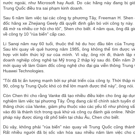
nước ngoài, như Microsoft hay Audi. Do các hãng này đang bị gi
Trung Quốc điều tra sai phạm kinh doanh.
Sau 6 năm làm việc tại các công ty phương Tây, Freeman H. Shen
đốc hãng xe Zhejiang Geely đã quyết định gắn bó với công ty này.
đã mở ra nhiều cơ hội cho tôi", Shen cho biết. 4 năm qua, ông đã g
về công ty 10 "rùa biển" cấp cao.
Li Sanqi năm nay 60 tuổi, thuộc thế hệ du học đầu tiên của Trun
Sau khi quay về quê hương năm 1985, ông không thể tìm được vi
hợp với kiến thức kỹ sư của mình. Vì vậy, ông rời đi, thành lập
doanh nghiệp công nghệ tại Mỹ trong 2 thập kỷ sau đó. Đến năm 2
mới quay về làm Giám đốc công nghệ cho đại gia viễn thông Trung
Huawei Technologies.
"Tôi đã bị ấn tượng mạnh bởi sự phát triển của công ty. Thời thập n
90, công ty Trung Quốc khó có thể lớn mạnh được thế này", ông nói.
Còn Chen thì cho rằng Vanke đã tạo nhiều điều kiện cho ông áp dụ
nghiệm làm việc tại phương Tây. Ông đang cải tổ chính sách tuyển 
thăng chức của Vanke, giảm phụ thuộc vào các yếu tố như phỏng vấ
vào đó là thành tích trong quá khứ và công cụ đánh giá online. Nhữ
pháp này được dùng rất phổ biến tại châu Âu, Chen cho biết.
Dù vậy, không phải "rùa biển" nào quay về Trung Quốc cũng thàn
Rất nhiều người đã bị sốc văn hóa sau nhiều năm làm việc cho c