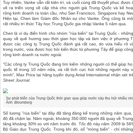
Tuy nhiên, Vanke vẫn rất kiên trì, và cuối cùng đã thuyết phục được 
vẽ ra triển vọng về cấp nhà cho người già Trung Quốc và kế ho
rộng kinh doanh ra toàn cầu, như San Francisco, Singapore hay Ne
Hiện tại, Chen làm Giám đốc Nhân sự cho Vanke. Ông cũng là một
rất nhiều trí thức Tây học Trung Quốc gia nhập Vanke 5 năm qua.
Chen là ví dụ điển hình cho nhóm "rùa biển" tại Trung Quốc - nhữn
quay về quê hương sau thời gian học tập và làm việc ở phương T
được các công ty Trung Quốc đánh giá rất cao, do vừa hiểu rõ v
trong nước, vừa được học hỏi kiến thức từ phương Tây để giúp côn
rộng kinh doanh ra nước ngoài.
"Các công ty Trung Quốc đang tìm kiếm những người có thể giúp họ 
quốc tế trong 10 năm nữa, và rất tích cực hút những người này 
mình", Max Price tại hãng tuyển dụng Antal International nhận xét tr
Street Journal.
Sự phát triển của Trung Quốc thời gian qua giúp nước này thu hút nhiều nhâ
Ảnh:
Bloomberg
Số lượng "rùa biển" tại đây đã tăng đáng kể trong những năm qua,
độ đã chậm lại. Năm ngoái, khoảng 350.000 người đã quay về Trun
tăng khoảng 30% so với năm trước đó. Tốc độ này năm 2009 là 56
Bộ Giáo dục Trung Quốc. Trong khi đó, số "mòng biển" - chỉ nhữn