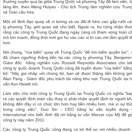
thường xuyên qua lại giữa Trung Quốc và phương Tây để làm việc, l
tăng lên, theo Wang Huiyao - Chủ tịch Trung tâm nghiên cứu Tru
và Toàn cầu hóa.
Một số lãnh đạo quay về vì lương và ưu đãi đi kèm cao gấp rưỡi c
ty phương Tây, giới quan sát cho biết. Ngoài ra, họ cũng nhận th
rằng các công ty Trung Quốc đang ngày càng có tham vọng toàn c
mô lớn mạnh, đồng thời mời gọi họ vào các vị trí cao với tầm quyết đ
hơn.
Nói chung, "rùa biển" quay về Trung Quốc "để tìm kiếm quyền lực", 
đã chạm ngưỡng thăng tiến tại các công ty phương Tây, Benjamin
Giám đốc hãng nghiên cứu Russell Reynolds Associates cho biế
công ty quốc doanh Trung Quốc cũng đã tuyển được "rùa biển" bằn
bố: "Hãy gia nhập với chúng tôi, bạn sẽ được thăng tiến không giớ
Alan Pang - Giám đốc phụ trách tài năng khu vực Trung Quốc tại 
vấn Aon Hewitt nói.
Làm việc cho một công ty Trung Quốc tại Trung Quốc có nghĩa "b
ra các quyết định toàn cầu thay vì phải nhận quyết định từ người kh
không đến đây vì có chức lớn hơn hay tiền nhiều hơn, mà vì sự t
trong công việc", Guo Xin - CEO hãng tư vấn tuyển dụng 
International cho biết. Anh đã rời hãng tư vấn Mercer của Mỹ để g
công ty này năm 2011.
Các công ty Trung Quốc cũng đang có lợi thế so với nhiều doanh