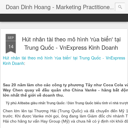
Consul
Doan Dinh Hoang - Marketing Practitioner
Hút nhân tài theo mô hình 'rùa biển' tại
SEP
14
Trung Quốc - VnExpress Kinh Doanh
Hút nhân tài theo mô hình 'rùa biển' tại Trung Quốc - VnExpress
Kinh Doanh
:
Sau 20 năm làm cho các công ty phương Tây như Coca Cola và
Way Chen quay về đầu quân cho China Vanke - hãng bất độ
lớn nhất thế giới về doanh thu.
Tỷ phú Alibaba giàu nhất Trung Quốc
Dân Trung Quốc biểu tình vì nhà trượt
/
Chen lớn lên tại Thượng Hải (Trung Quốc) và đã chuyển đến Mỹ 
trước. Khi được Vanke mời gọi, ông đang làm Giám đốc chi nhánh
Hải cho hãng tư vấn Hay Group (Mỹ) và chưa hề có ý định rời khỏi đâ