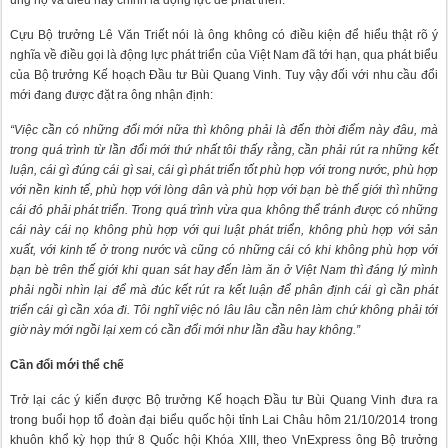
ủng hộ và điều này chính là động lực để phát triển.
Cựu Bộ trưởng Lê Văn Triết nói là ông không có điều kiện để hiểu thật rõ ý
nghĩa về điều gọi là động lực phát triển của Việt Nam đã tới hạn, qua phát biểu
của Bộ trưởng Kế hoạch Đầu tư Bùi Quang Vinh. Tuy vậy đối với nhu cầu đổi
mới đang được đặt ra ông nhận định:
“Việc cần có những đổi mới nữa thì không phải là đến thời điểm này đâu, mà
trong quá trình từ lần đổi mới thứ nhất tôi thấy rằng, cần phải rút ra những kết
luận, cái gì đúng cái gì sai, cái gì phát triển tốt phù hợp với trong nước, phù hợp
với nền kinh tế, phù hợp với lòng dân và phù hợp với bạn bè thế giới thì những
cái đó phải phát triển. Trong quá trình vừa qua không thể tránh được có những
cái này cái nọ không phù hợp với qui luật phát triển, không phù hợp với sản
xuất, với kinh tế ở trong nước và cũng có những cái có khi không phù hợp với
bạn bè trên thế giới khi quan sát hay đến làm ăn ở Việt Nam thì đáng lý mình
phải ngồi nhìn lại để mà đúc kết rút ra kết luận để phân định cái gì cần phát
triển cái gì cần xóa đi. Tôi nghĩ việc nó lâu lâu cần nên làm chứ không phải tới
giờ này mới ngồi lại xem có cần đổi mới như lần đầu hay không.”
Cần đổi mới thể chế
Trở lại các ý kiến được Bộ trưởng Kế hoạch Đầu tư Bùi Quang Vinh đưa ra
trong buổi họp tổ đoàn đại biểu quốc hội tỉnh Lai Châu hôm 21/10/2014 trong
khuôn khổ kỳ họp thứ 8 Quốc hội Khóa XIII, theo VnExpress ông Bộ trưởng