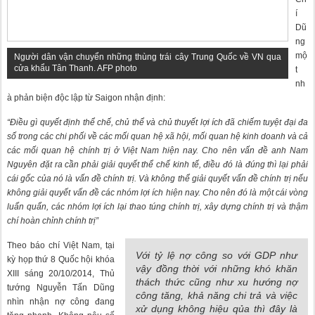
í
Dũ
ng
mộ
Người dân vận chuyển những thùng trái cây Trung Quốc về VN qua
cửa khẩu Tân Thanh. AFP photo
t
nh
à phản biện độc lập từ Saigon nhận định:
“Điều gì quyết định thể chế, chủ thể và chủ thuyết lợi ích đã chiếm tuyệt đại đa
số trong các chi phối về các mối quan hệ xã hội, mối quan hệ kinh doanh và cả
các mối quan hệ chính trị ở Việt Nam hiện nay. Cho nên vấn đề anh Nam
Nguyên đặt ra cần phải giải quyết thể chế kinh tế, điều đó là đúng thì lại phải
cái gốc của nó là vấn đề chính trị. Và không thể giải quyết vấn đề chính trị nếu
không giải quyết vấn đề các nhóm lợi ích hiện nay. Cho nên đó là một cái vòng
luẩn quẩn, các nhóm lợi ích lại thao túng chính trị, xây dựng chính trị và thậm
chí hoàn chỉnh chính trị”
Theo báo chí Việt Nam, tại
Với tỷ lệ nợ công so với GDP như
kỳ họp thứ 8 Quốc hội khóa
vậy đồng thời với những khó khăn
XIII sáng 20/10/2014, Thủ
thách thức cũng như xu hướng nợ
tướng Nguyễn Tấn Dũng
công tăng, khả năng chi trả và việc
nhìn nhận nợ công đang
xử dụng không hiệu qủa thì đây là