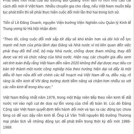
Phát biểu mới nhất của Bộ trưởng Bùi Quang Vinh làm rõ hơn nhu cầu cải
cách đổi mới ở Việt Nam. Nhiều chuyên gia cho rằng, nếu Việt Nam muốn tiếp
tục phát triển thì sẽ phải thực hiện cuộc đổi mới lần thứ hai trong lịch sử.
Tiến sĩ Lê Đăng Doanh, nguyên Viện trưởng Viện Nghiên cứu Quản lý Kinh tế
Trung ương từ Hà Nội nhận định:
“Theo tôi, công cuộc đổi mới sắp tới đây sẽ khó khăn hơn và đòi hỏi nỗ lực
mạnh mẽ hơn của phía lãnh đạo Đảng và Nhà nước vì nó liên quan đến việc
phải thay đổi thể chế, bộ máy Nhà nước, chống được tham nhũng, thay đổi
được vai trò và chức năng của Nhà nước. Hiện nay, các chuyên gia đều xem
xét tính toán thấy rằng Việt Nam đến năm 2020 không thể đạt được mục tiêu cơ
bản trở thành một nước công nghiệp hóa theo hướng hiện đại và đấy là một
điều lỡ hẹn nữa đối với chính các kế hoạch mà Việt Nam đề ra, điều này, rõ
ràng là nền kinh tế VN tăng trưởng dưới tiềm năng và chậm hơn nhiều so với
các nền kinh tế trong khu vực.”
Việt Nam thống nhất năm 1976, trong một thập niên tiếp theo nền kinh tế đất
nước rơi vào ngõ cụt đe dọa sự tồn vong của chế độ toàn trị. Lúc đó Đảng
Cộng sản Việt Nam quyết định tiến hành đổi mới và tạo ra các động lực chưa
từng có để vực dậy nền kinh tế. Ông Lê Văn Triết nguyên Bộ trưởng Thương
mại phân tích về những động lực để phát triển trong thời kỳ đổi mới 1986-
1989.