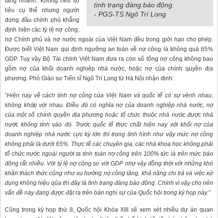
tăng nhanh. Không nêu số
tình trạng đáng báo động.
liệu cụ thể nhưng người
- PGS-TS Ngô Trí Long
đứng đầu chính phủ khẳng
định hiện các tỷ lệ nợ công,
nợ Chính phủ và nợ nước ngoài của Việt Nam đều trong giới hạn cho phép.
Được biết Việt Nam qui định ngưỡng an toàn về nợ công là không quá 65%
GDP. Tuy vậy Bộ Tài chính Việt Nam đưa ra con số tổng nợ công không bao
gồm nợ của khối doanh nghiệp nhà nước, hoặc nợ của chính quyền địa
phương. Phó Giáo sư Tiến sĩ Ngô Trí Long từ Hà Nội nhận định:
“
Hiện nay về cách tính nợ công của Việt Nam và quốc tế có sự vênh nhau,
không khớp với nhau. Điều đó có nghĩa nợ của doanh nghiệp nhà nước, nợ
của một số chính quyền địa phương hoặc tổ chức thuộc nhà nước được nhà
nước không tính vào đó. Trước quốc tế thực chất hiện nay với khối nợ của
doanh nghiệp nhà nước cực kỳ lớn thì trong tình hình như vậy mức nợ công
không phải là dưới 65%. Thực tế các chuyên gia, các nhà khoa học không phải
tổ chức nước ngoài người ta tính toán nợ công trên 100% tức là trên mức báo
động rất nhiều. Với tỷ lệ nợ công so với GDP như vậy đồng thời với những khó
khăn thách thức cũng như xu hướng nợ công tăng, khả năng chi trả và việc xử
dụng không hiệu qủa thì đây là tình trạng đáng báo động. Chính vì vậy cho nên
vấn đề này đang được đặt ra trên bàn nghị sự của Quốc hội trong kỳ họp này.”
Cũng trong kỳ họp thứ 8, Quốc hội Khóa XIII sẽ xem xét nhiều dự án quan