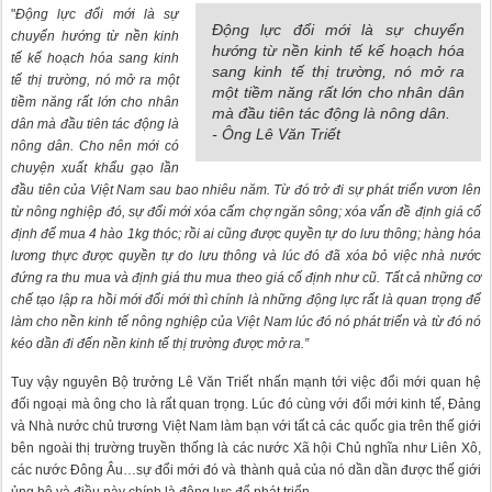
"
Động lực đổi mới là sự
Động lực đổi mới là sự chuyển
chuyển hướng từ nền kinh
hướng từ nền kinh tế kế hoạch hóa
tế kế hoạch hóa sang kinh
sang kinh tế thị trường, nó mở ra
tế thị trường, nó mở ra một
một tiềm năng rất lớn cho nhân dân
tiềm năng rất lớn cho nhân
mà đầu tiên tác động là nông dân.
dân mà đầu tiên tác động là
- Ông Lê Văn Triết
nông dân. Cho nên mới có
chuyện xuất khẩu gạo lần
đầu tiên của Việt Nam sau bao nhiêu năm. Từ đó trở đi sự phát triển vươn lên
từ nông nghiệp đó, sự đổi mới xóa cấm chợ ngăn sông; xóa vấn đề định giá cố
định để mua 4 hào 1kg thóc; rồi ai cũng được quyền tự do lưu thông; hàng hóa
lương thực được quyền tự do lưu thông và lúc đó đã xóa bỏ việc nhà nước
đứng ra thu mua và định giá thu mua theo giá cố định như cũ. Tất cả những cơ
chế tạo lập ra hồi mới đổi mới thì chính là những động lực rất là quan trọng để
làm cho nền kinh tế nông nghiệp của Việt Nam lúc đó nó phát triển và từ đó nó
kéo dần đi đến nền kinh tế thị trường được mở ra.”
Tuy vậy nguyên Bộ trưởng Lê Văn Triết nhấn mạnh tới việc đổi mới quan hệ
đối ngoại mà ông cho là rất quan trọng. Lúc đó cùng với đổi mới kinh tế, Đảng
và Nhà nước chủ trương Việt Nam làm bạn với tất cả các quốc gia trên thế giới
bên ngoài thị trường truyền thống là các nước Xã hội Chủ nghĩa như Liên Xô,
các nước Đông Âu…sự đổi mới đó và thành quả của nó dần dần được thế giới