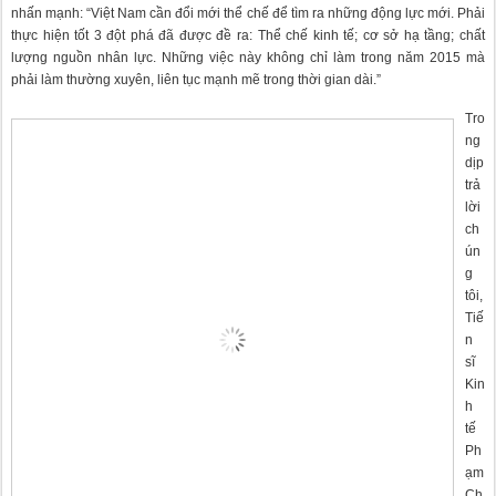
nhấn mạnh: “Việt Nam cần đổi mới thể chế để tìm ra những động lực mới. Phải
thực hiện tốt 3 đột phá đã được đề ra: Thể chế kinh tế; cơ sở hạ tầng; chất
lượng nguồn nhân lực. Những việc này không chỉ làm trong năm 2015 mà
phải làm thường xuyên, liên tục mạnh mẽ trong thời gian dài.”
Tro
ng
dịp
trả
lời
ch
ún
g
tôi,
Tiế
n
sĩ
Kin
h
tế
Ph
ạm
Ch