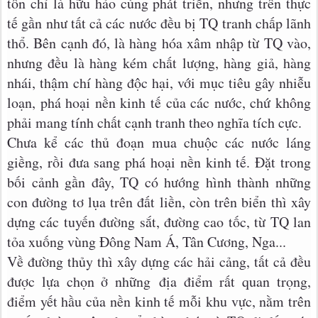
tôn chỉ là hữu hảo cùng phát triển, nhưng trên thực
tế gần như tất cả các nước đều bị TQ tranh chấp lãnh
thổ. Bên cạnh đó, là hàng hóa xâm nhập từ TQ vào,
nhưng đều là hàng kém chất lượng, hàng giả, hàng
nhái, thậm chí hàng độc hại, với mục tiêu gây nhiễu
loạn, phá hoại nền kinh tế của các nước, chứ không
phải mang tính chất cạnh tranh theo nghĩa tích cực.
Chưa kể các thủ đoạn mua chuộc các nước láng
giềng, rồi đưa sang phá hoại nền kinh tế. Đặt trong
bối cảnh gần đây, TQ có hướng hình thành những
con đường tơ lụa trên đất liền, còn trên biển thì xây
dựng các tuyến đường sắt, đường cao tốc, từ TQ lan
tỏa xuống vùng Đông Nam Á, Tân Cương, Nga...
Về đường thủy thì xây dựng các hải cảng, tất cả đều
được lựa chọn ở những địa điểm rất quan trọng,
điểm yết hầu của nền kinh tế mỗi khu vực, nằm trên