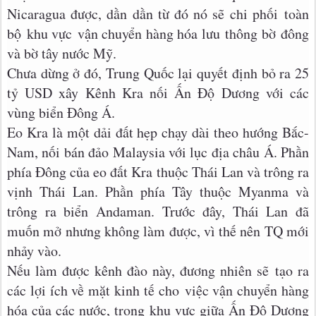
Nicaragua được, dần dần từ đó nó sẽ chi phối toàn
bộ khu vực vận chuyển hàng hóa lưu thông bờ đông
và bờ tây nước Mỹ.
Chưa dừng ở đó, Trung Quốc lại quyết định bỏ ra 25
tỷ USD xây Kênh Kra nối Ấn Độ Dương với các
vùng biển Đông Á.
Eo Kra là một dải đất hẹp chạy dài theo hướng Bắc-
Nam, nối bán đảo Malaysia với lục địa châu Á. Phần
phía Đông của eo đất Kra thuộc Thái Lan và trông ra
vịnh Thái Lan. Phần phía Tây thuộc Myanma và
trông ra biển Andaman. Trước đây, Thái Lan đã
muốn mở nhưng không làm được, vì thế nên TQ mới
nhảy vào.
Nếu làm được kênh đào này, đương nhiên sẽ tạo ra
các lợi ích về mặt kinh tế cho việc vận chuyển hàng
hóa của các nước, trong khu vực giữa Ấn Độ Dương