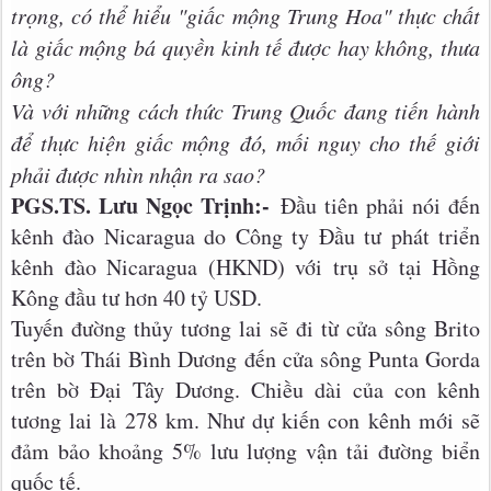
trọng, có thể hiểu "giấc mộng Trung Hoa" thực chất
là giấc mộng bá quyền kinh tế được hay không, thưa
ông?
Và với những cách thức Trung Quốc đang tiến hành
để thực hiện giấc mộng đó, mối nguy cho thế giới
phải được nhìn nhận ra sao?
PGS.TS. Lưu Ngọc Trịnh:-
Đầu tiên phải nói đến
kênh đào Nicaragua do Công ty Đầu tư phát triển
kênh đào Nicaragua (HKND) với trụ sở tại Hồng
Kông đầu tư hơn 40 tỷ USD.
Tuyến đường thủy tương lai sẽ đi từ cửa sông Brito
trên bờ Thái Bình Dương đến cửa sông Punta Gorda
trên bờ Đại Tây Dương. Chiều dài của con kênh
tương lai là 278 km. Như dự kiến ​​con kênh mới sẽ
đảm bảo khoảng 5% lưu lượng vận tải đường biển
quốc tế.