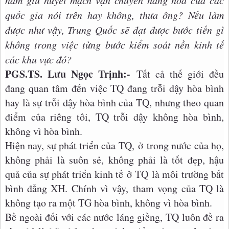
nắm giữ huyết mạch vận chuyển hàng hóa của các
quốc gia nói trên hay không, thưa ông? Nếu làm
được như vậy, Trung Quốc sẽ đạt được bước tiến gì
không trong việc từng bước kiểm soát nền kinh tế
các khu vực đó?
PGS.TS. Lưu Ngọc Trịnh:-
Tất cả thế giới đều
đang quan tâm đến việc TQ đang trỗi dậy hòa bình
hay là sự trỗi dậy hòa bình của TQ, nhưng theo quan
điểm của riêng tôi, TQ trỗi dậy không hòa bình,
không vì hòa bình.
Hiện nay, sự phát triển của TQ, ở trong nước của họ,
không phải là suôn sẻ, không phải là tốt đẹp, hậu
quả của sự phát triển kinh tế ở TQ là môi trường bất
bình đẳng XH. Chính vì vậy, tham vọng của TQ là
không tạo ra một TG hòa bình, không vì hòa bình.
Bề ngoài đối với các nước láng giềng, TQ luôn đề ra