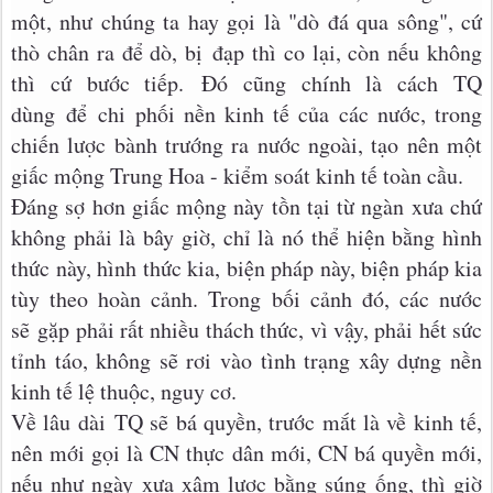
một, như chúng ta hay gọi là "dò đá qua sông", cứ
thò chân ra để dò, bị đạp thì co lại, còn nếu không
thì cứ bước tiếp. Đó cũng chính là cách TQ
dùng để chi phối nền kinh tế của các nước, trong
chiến lược bành trướng ra nước ngoài, tạo nên một
giấc mộng Trung Hoa - kiểm soát kinh tế toàn cầu.
Đáng sợ hơn giấc mộng này tồn tại từ ngàn xưa chứ
không phải là bây giờ, chỉ là nó thể hiện bằng hình
thức này, hình thức kia, biện pháp này, biện pháp kia
tùy theo hoàn cảnh. Trong bối cảnh đó, các nước
sẽ gặp phải rất nhiều thách thức, vì vậy, phải hết sức
tỉnh táo, không sẽ rơi vào tình trạng xây dựng nền
kinh tế lệ thuộc, nguy cơ.
Về lâu dài TQ sẽ bá quyền, trước mắt là về kinh tế,
nên mới gọi là CN thực dân mới, CN bá quyền mới,
nếu như ngày xưa xâm lược bằng súng ống, thì giờ