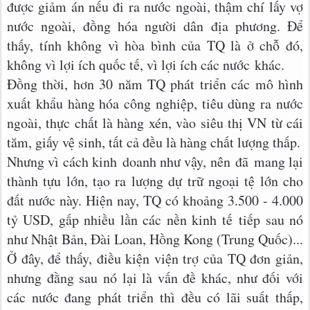
được giảm án nếu đi ra nước ngoài, thậm chí lấy vợ
nước ngoài, đồng hóa người dân địa phương. Để
thấy, tính không vì hòa bình của TQ là ở chỗ đó,
không vì lợi ích quốc tế, vì lợi ích các nước khác.
Đồng thời, hơn 30 năm TQ phát triển các mô hình
xuất khẩu hàng hóa công nghiệp, tiêu dùng ra nước
ngoài, thực chất là hàng xén, vào siêu thị VN từ cái
tăm, giấy vệ sinh, tất cả đều là hàng chất lượng thấp.
Nhưng vì cách kinh doanh như vậy, nên đã mang lại
thành tựu lớn, tạo ra lượng dự trữ ngoại tệ lớn cho
đất nước này. Hiện nay, TQ có khoảng 3.500 - 4.000
tỷ USD, gấp nhiều lần các nền kinh tế tiếp sau nó
như Nhật Bản, Đài Loan, Hồng Kong (Trung Quốc)...
Ở đây, để thấy, điều kiện viện trợ của TQ đơn giản,
nhưng đằng sau nó lại là vấn đề khác, như đối với
các nước đang phát triển thì đều có lãi suất thấp,