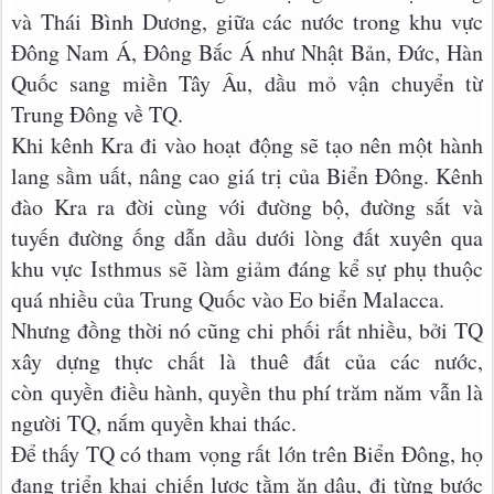
và Thái Bình Dương, giữa các nước trong khu vực
Đông Nam Á, Đông Bắc Á như Nhật Bản, Đức, Hàn
Quốc sang miền Tây Âu, dầu mỏ vận chuyển từ
Trung Đông về TQ.
Khi kênh Kra đi vào hoạt động sẽ tạo nên một hành
lang sầm uất, nâng cao giá trị của Biển Đông. Kênh
đào Kra ra đời cùng với đường bộ, đường sắt và
tuyến đường ống dẫn dầu dưới lòng đất xuyên qua
khu vực Isthmus sẽ làm giảm đáng kể sự phụ thuộc
quá nhiều của Trung Quốc vào Eo biển Malacca.
Nhưng đồng thời nó cũng chi phối rất nhiều, bởi TQ
xây dựng thực chất là thuê đất của các nước,
còn quyền điều hành, quyền thu phí trăm năm vẫn là
người TQ, nắm quyền khai thác.
Để thấy TQ có tham vọng rất lớn trên Biển Đông, họ
đang triển khai chiến lược tằm ăn dâu, đi từng bước