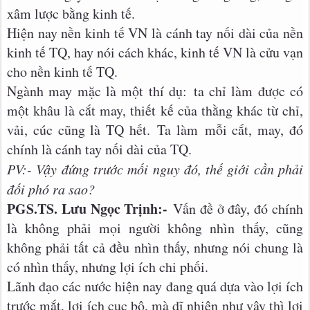
xâm lược bằng kinh tế.
Hiện nay nền kinh tế VN là cánh tay nối dài của nền
kinh tế TQ, hay nói cách khác, kinh tế VN là cửu vạn
cho nền kinh tế TQ.
Ngành may mặc là một thí dụ: ta chỉ làm được có
một khâu là cắt may, thiết kế của thằng khác từ chỉ,
vải, cúc cũng là TQ hết. Ta làm mỗi cắt, may, đó
chính là cánh tay nối dài của TQ.
PV:- Vậy đứng trước mối nguy đó, thế giới cần phải
đối phó ra sao?
PGS.TS. Lưu Ngọc Trịnh:-
Vấn đề ở đây, đó chính
là không phải mọi người không nhìn thấy, cũng
không phải tất cả đều nhìn thấy, nhưng nói chung là
có nhìn thấy, nhưng lợi ích chi phối.
Lãnh đạo các nước hiện nay đang quá dựa vào lợi ích
trước mắt, lợi ích cục bộ, mà dĩ nhiên như vậy thì lợi