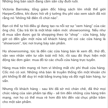
Những ông bán sách đang cầm sẵn cây đuổi ruồi.
Victoria Barnsley, tổng giám đốc hãng sách lớn nhất thế giới
HarperCollins, khi được hỏi về ý tưởng thu phí vào xem sách đã nói
rằng nó “không hề điên rồ chút nào”.
Bạn có thể tự hỏi điều gì đang tạo ra nỗi sợ sự “xem hàng” của các
ông chủ. Câu trả lời là một khái niệm mới: showrooming. Nếu như
đi mua sắm được gọi là shopping theo từ “shop” - cửa hàng, bây
giờ có đến gần một nửa số khách hàng chỉ coi các cửa hàng là
“showroom”, tức nơi trưng bày sản phẩm.
Họ showrooming, tức là đến các cửa hàng bán lẻ xem đồ, thử đồ,
vặn vẹo nhân viên tư vấn toát mồ hôi, rồi sau đó thực hiện một
động tác đơn giản: mua đồ từ các chuỗi cửa hàng trực tuyến.
Hàng mua trên mạng rẻ hơn vì không mất chi phí thuê cửa hàng.
Cốc mò cò xơi. Những nhà bán lẻ truyền thống tốn một khoản chi
phí khổng lồ để duy trì mặt bằng trưng bày và đội ngũ bán hàng, tư
vấn.
Nhưng rồi khách hàng - sau khi đã sờ mó chán chê, đã thử mọi
chức năng của sản phẩm tại đây - sẽ tìm đến những cửa hàng trên
mạng, nơi họ có thể mua rẻ hơn đôi khi đến vài chục phần trăm
cho một sản phẩm.