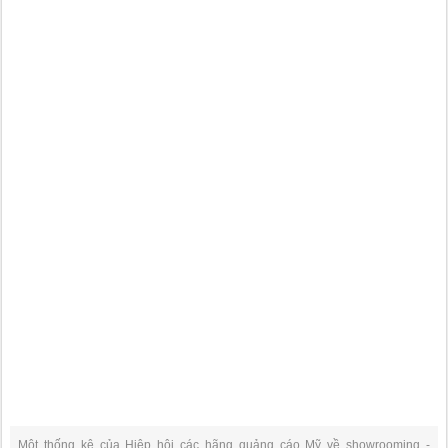
Một thống kê của Hiệp hội các hãng quảng cáo Mỹ về showrooming -