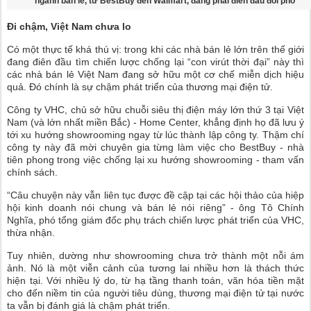
ngành bán lẻ, từ BestBuy đến Walmart, đang phải điên đầu đối phó
Đi chậm, Việt Nam chưa lo
Có một thực tế khá thú vị: trong khi các nhà bán lẻ lớn trên thế giới
đang điên đầu tìm chiến lược chống lại “con virút thời đại” này thì
các nhà bán lẻ Việt Nam đang sở hữu một cơ chế miễn dịch hiệu
quả. Đó chính là sự chậm phát triển của thương mại điện tử.
Công ty VHC, chủ sở hữu chuỗi siêu thị điện máy lớn thứ 3 tại Việt
Nam (và lớn nhất miền Bắc) - Home Center, khẳng định họ đã lưu ý
tới xu hướng showrooming ngay từ lúc thành lập công ty. Thậm chí
công ty này đã mời chuyên gia từng làm việc cho BestBuy - nhà
tiên phong trong việc chống lại xu hướng showrooming - tham vấn
chính sách.
“Câu chuyện này vẫn liên tục được đề cập tại các hội thảo của hiệp
hội kinh doanh nói chung và bán lẻ nói riêng” - ông Tô Chính
Nghĩa, phó tổng giám đốc phụ trách chiến lược phát triển của VHC,
thừa nhận.
Tuy nhiên, dường như showrooming chưa trở thành một nỗi ám
ảnh. Nó là một viễn cảnh của tương lai nhiều hơn là thách thức
hiện tại. Với nhiều lý do, từ hạ tầng thanh toán, văn hóa tiền mặt
cho đến niềm tin của người tiêu dùng, thương mại điện tử tại nước
ta vẫn bị đánh giá là chậm phát triển.