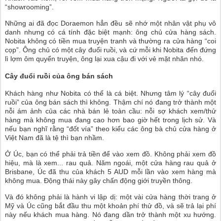
“showrooming”.
Những ai đã đọc Doraemon hẳn đều sẽ nhớ một nhân vật phụ vô
danh nhưng có cá tính đặc biệt mạnh: ông chủ cửa hàng sách.
Nobita không có tiền mua truyện tranh và thường ra cửa hàng “coi
cọp”. Ông chủ có một cây đuổi ruồi, và cứ mỗi khi Nobita đến đứng
lì lợm ôm quyển truyện, ông lại xua cậu đi với vẻ mặt nhăn nhó.
Cây đuổi ruồi của ông bán sách
Khách hàng như Nobita có thể là cá biệt. Nhưng tâm lý “cây đuổi
ruồi” của ông bán sách thì không. Thậm chí nó đang trở thành một
nỗi ám ảnh của các nhà bán lẻ toàn cầu: nỗi sợ khách xem/thử
hàng mà không mua đang cao hơn bao giờ hết trong lịch sử. Và
nếu bạn nghĩ rằng “đốt vía” theo kiểu các ông bà chủ cửa hàng ở
Việt Nam đã là tệ thì bạn nhầm.
Ở Úc, bạn có thể phải trả tiền để vào xem đồ. Không phải xem đồ
hiệu, mà là xem... rau quả. Năm ngoái, một cửa hàng rau quả ở
Brisbane, Úc đã thu của khách 5 AUD mỗi lần vào xem hàng mà
không mua. Động thái này gây chấn động giới truyền thông.
Và đó không phải là hành vi lập dị: một vài cửa hàng thời trang ở
Mỹ và Úc cũng bắt đầu thu một khoản phí thử đồ, và sẽ trả lại phí
này nếu khách mua hàng. Nó đang dần trở thành một xu hướng.