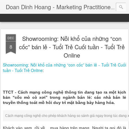
Consul
Doan Dinh Hoang - Marketing Practitioner
Showrooming: Nỗi khổ của những “con
DEC
cốc” bán lẻ - Tuổi Trẻ Cuối tuần - Tuổi Trẻ
8
Online
Showrooming: Nỗi khổ của những “con cốc” bán lẻ - Tuổi Trẻ Cuối
tuần - Tuổi Trẻ Online
:
TTCT - Cách mạng công nghệ thông tin đang tạo ra một kịch
bản “cốc mò cò xơi” trong ngành bán lẻ: các nhà bán lẻ
truyền thống toát mồ hôi duy trì mặt bằng bày hàng hóa.
Cách mạng công nghệ cho phép khách hàng so sánh giá ngay trong lúc đang xe
Khách vào xem, rồi về... mua hàng trên mạng. Người ta gọi đó là