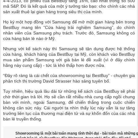
4-4-2013, cổ phiếu của BestBuy tăng 16%, cao nhất trong số 500
mã S&P. Đó là kết quả của một ý tưởng táo bạo: cho chính các nhà
sản xuất thuê lại gian hàng trong siêu thị của mình.
Họ ký một hợp đồng với Samsung để mở một gian hàng bên trong
BestBuy mang tên “Cửa hàng trải nghiệm Samsung”, do chính
nhân viên của Samsung phụ trách. Trước đó, Samsung không có
cửa hàng bán lẻ nào ở Mỹ.
Nhưng với kế sách này thì Samsung sẽ tận dụng được hệ thống
cửa hàng, khách hàng của BestBuy tại Mỹ, còn khách vào BestBuy
mua sản phẩm Samsung với giá bán lẻ đề xuất (vì ở đây chính
hãng này cung cấp) - tức là khó thấp hơn được nữa.
“Đây rõ ràng là cái chết của showrooming tại BestBuy” - chuyên gia
phân tích thị trường David Strasser hào sảng tuyên bố.
Tuy nhiên, hiệu quả lâu dài từ những kế sách của BestBuy sẽ phải
chờ thời gian trả lời. Họ sẽ cần rất nhiều nhà cung cấp ngồi chung
bàn với mình, ngoài Samsung, để chiến thắng trong cuộc chiến
không cân sức này. Cái người ta nhìn thấy lúc này vẫn là sự tăng
trưởng liên tục của thương mại điện tử và sự khốn đốn của các nhà
bán lẻ truyền thống.
Showrooming là một bài toán mang tính thời đại - bài toán mà những 