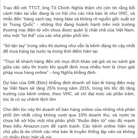
Trao đổi với TTCT, ông Tô Chính Nghĩa thậm chí còn tin rằng bối
cảnh hiện tại vẫn đang là cơ hội cho các nhà bán lẻ như VHC, và
nhắc đến “hàng xách tay, hàng fake và không rõ nguồn gốc xuất xứ
từ Trung Quốc” - những thứ đang hoành hành trên môi trường
thương mại điện tử vốn chưa được quản lý chặt chẽ của Việt Nam,
như một “lợi thế” của các nhà phân phối lớn.
“Sờ tận tay” trong siêu thị dường như vẫn là kênh đáng tin cậy nhất
để mua hàng tại nước ta trong thời điểm hiện tại.
“Thực tế khách hàng đến với mục đích khảo sát giá và so sánh giá
giữa các siêu thị trước khi quyết định mua nhiều hơn là chọn giải
pháp mua hàng online” - ông Nghĩa khẳng định.
Dự báo của GfK (Đức) khẳng định doanh số bán lẻ hàng điện máy
tại Việt Nam sẽ tăng 25% trong năm 2015, trong khi tốc độ tăng
trưởng của kênh online, theo VHC, sẽ chỉ đạt mức vài phần trăm,
tức là có sự chênh lệch lớn.
Cho đến lúc này thì doanh số bán hàng online của những nhà phân
phối lớn nhất cũng không vượt qua 10% doanh thu, và nước ta
chưa hề sở hữu một nhà phân phối “thuần điện tử” nào đủ mạnh
theo kiểu Amazon.com để cạnh tranh. Các kênh online hiện nay
chủ yếu là do chính các nhà bán lẻ truyền thống lập nên và không
có nhiều khác biệt về giá.