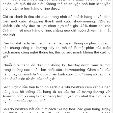
nhiên, kết quả thì đã biết. Không thể có chuyện nhà bán lẻ truyền
thống bán rẻ hơn hàng online được.
Giá cả chính là tiêu chí quan trọng nhất để khách hàng quyết định
biến một cuộc shopping thành một cuộc showrooming. 72% số
khách kiểu này đưa ra lựa chọn dựa trên giá. 42% thậm chí xác
định mình sẽ mua hàng online, chẳng qua chỉ muốn đi xem tận mắt
cho biết.
Câu hỏi đặt ra là liệu các nhà bán lẻ truyền thống có phương cách
nào chung sống xu hướng này khi mà nó là một phần của cuộc
cách mạng công nghệ thông tin, thứ có sức mạnh không thể cưỡng
lại?
Chuỗi cửa hàng đồ điện tử khổng lồ BestBuy được xem là một
trong những nạn nhân lớn nhất của showrooming. Giám đốc của
hãng này gọi mình là “người chiến binh cuối cùng” trong số các nhà
bán lẻ đồ điện tử lớn của thế giới.
Sách lược? Đầu tiên là chính sách giá, khi BestBuy cam kết giá bán
hàng qua hệ thống đặt hàng từ xa của họ sẽ tương đương với
Amazon.com - công ty bán hàng trực tuyến lớn nhất thế giới và là
nguồn cơn của sự đau khổ.
Sau đó BestBuy bắt đầu tìm cách “xã hội hóa” các gian hàng. Ngày