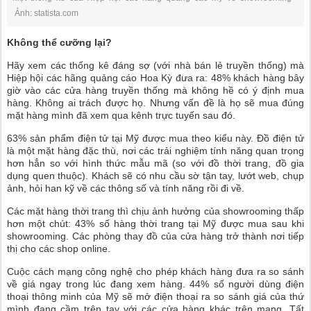
Ảnh: statista.com
Không thể cưỡng lại?
Hãy xem các thống kê đáng sợ (với nhà bán lẻ truyền thống) mà
Hiệp hội các hãng quảng cáo Hoa Kỳ đưa ra: 48% khách hàng bây
giờ vào các cửa hàng truyền thống mà không hề có ý định mua
hàng. Không ai trách được họ. Nhưng vấn đề là họ sẽ mua đúng
mặt hàng mình đã xem qua kênh trực tuyến sau đó.
63% sản phẩm điện tử tại Mỹ được mua theo kiểu này. Đồ điện tử
là một mặt hàng đặc thù, nơi các trải nghiệm tính năng quan trọng
hơn hẳn so với hình thức mẫu mã (so với đồ thời trang, đồ gia
dụng quen thuộc). Khách sẽ có nhu cầu sờ tận tay, lướt web, chụp
ảnh, hỏi han kỹ về các thông số và tính năng rồi đi về.
Các mặt hàng thời trang thì chịu ảnh hưởng của showrooming thấp
hơn một chút: 43% số hàng thời trang tại Mỹ được mua sau khi
showrooming. Các phòng thay đồ của cửa hàng trở thành nơi tiếp
thị cho các shop online.
Cuộc cách mạng công nghệ cho phép khách hàng đưa ra so sánh
về giá ngay trong lúc đang xem hàng. 44% số người dùng điện
thoại thông minh của Mỹ sẽ mở điện thoại ra so sánh giá của thứ
mình đang cầm trên tay với các cửa hàng khác trên mạng. Tất