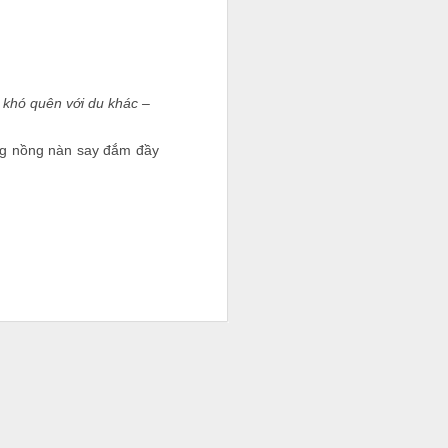
 khó quên với du khác –
ng nồng nàn say đắm đầy
 không ai
 trẻ hãy