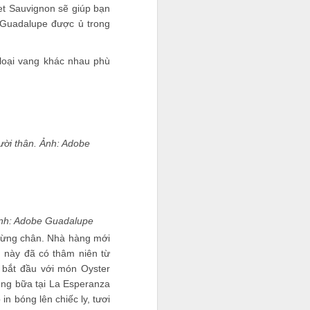
net Sauvignon sẽ giúp bạn
 Guadalupe được ủ trong
 loại vang khác nhau phù
ời thân. Ảnh: Adobe
àm việc lao
g mỗi ngày,
ĩ.
 Ảnh: Adobe Guadalupe
n dừng chân. Nhà hàng mới
 này đã có thâm niên từ
 bắt đầu với món Oyster
ùng bữa tại La Esperanza
n bóng lên chiếc ly, tươi