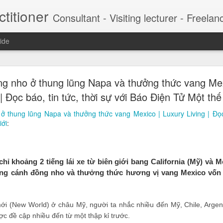
titioner
Consultant - Visiting lecturer - Freelancer This is the content composed, collected and filtered to provide a critical view to CEO and managers. My DDH Talk weekly series contribute
ide
 chảnh của hot boy lừa 57 tỷ đồng (Marketing xâ
g nho ở thung lũng Napa và thưởng thức vang Mex
ng chảnh luôn gắn với hàng hiệu, du thuyền, du lịc
 | Đọc báo, tin tức, thời sự với Báo Điện Tử Một thế 
 là Nguyễn Khánh Nguyên) vừa bị Công an TP HCM bắt tạm giam để đi
thung lũng Napa và thưởng thức vang Mexico | Luxury Living | Đọc b
t, Jason Nguyễn được mệnh danh là 'CEO triệu USD' khi xây dựng c
iới
:
nhà sáng lập kiêm CEO của nhiều startup triệu USD, trong đó có cô
CM.
hỉ khoảng 2 tiếng lái xe từ biên giới bang California (Mỹ) và 
ững cánh đồng nho và thưởng thức hương vị vang Mexico vốn
mới (New World) ở châu Mỹ, người ta nhắc nhiều đến Mỹ, Chile, Arge
ược đề cập nhiều đến từ một thập kỉ trước.