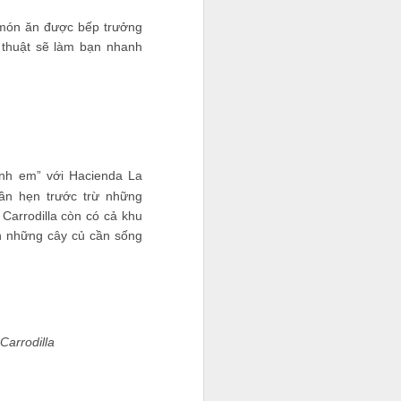
 món ăn được bếp trưởng
 thuật sẽ làm bạn nhanh
anh em” với Hacienda La
ần hẹn trước trừ những
Carrodilla còn có cả khu
n những cây củ cần sống
Carrodilla