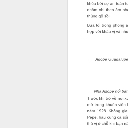
khóa bởi sự an toàn t
nhâm nhi theo âm nh
thùng gỗ sồi.
Bữa tối trong phòng 
hợp với khẩu vị và nh
Adobe Guadalupe 
Bên cạnh việc chia sẻ cá
lực, đánh đổi sức khỏe,
đa số chuyến đi nước n
Nhà Adobe nổi bật 
Trước khi trở về nơi 
mở trong khuôn viên 
năm 1928. Không gian
Pepe, hàu cùng cá sốn
thú vị ở chỗ khi bạn n