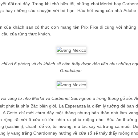
uyệt đối nơi đây. Trong khi chờ bữa tối, những chai Merlot hay Carbe
ạc hay những câu chuyện với bè bạn. Hầu hết vang của nhà Adobe
ăn của khách sạn có thực đơn mang tên Prix Fixe đi cùng với những
u cầu của từng thực khách.
chỉ có 6 phòng và du khách sẽ cảm thấy được đón tiếp như những ngư
Guadalupe
ch kiếm triệu USD, Jason cũng nhắc đến 'cái giá của tiền tài' là phải l
 bạn bè, thậm chí tình yêu. Jason nói bản thân thường làm việc 18 tiến
goài là công tác chứ không phải du lịch tận hưởng như nhiều người ngh
với vang từ nho Merlot và Carbenet Sauvignon ủ trong thùng gỗ sồi.
xuất phát là phía Bắc biên giới, La Esperanza là điểm lý tưởng để bạ
L.A.Cetto chỉ mới chưa đầy một tháng nhưng bản thân nhà làm vang
 rộng rãi với ô cửa sổ lớn nhìn ra phía ruộng nho. Bữa ăn thường
g (sashimi), chanh để vỏ, tỏi nướng, mù tạc xay và trứng cá muối. D
âng ly vang trắng Chardonnay hướng về cửa sổ sẽ thấy thấy ruộng nho i