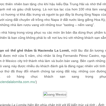
ợc thiên nhiên ban tặng cho khí hậu kiểu Địa Trung Hải và nhờ thế n
ạnh mẽ và giàu chất lượng. Là nơi tọa lạc của hơn 100 nhà làm vang
 có hương vị khá đặc trưng và người ta gọi đây là thung lũng Napa của
ới vùng đất chuyên về trồng nho Napa ở đất nước láng giềng Hoa Kỳ,
 những nhà làm rượu vang với những tour “tasting – nếm vang”.
ều nhà hàng trong vùng phục vụ các món ăn bản địa dùng thực phẩm t
nhiên là bạn cũng không phải lo về nơi lưu trú với những khách sạn s
ạn có thể ghé thăm là Hacienda La Lomit,
một lâu đài ấn tượng n
ã được mở cửa 5 năm, chủ nhân là ông Fernando Pérez Castro, ng
ên ở Mexico city trở thành nhà làm và buôn bán vang. Bên cạnh những 
 vang này được nhiều du khách đánh giá là đáng ngạc nhiên với tính li
i thứ đã thay đổi nhanh chóng tại vùng đất này, những con đườn
à có hàng chục khách sạn sang trọng phụ
aciendalalomita.com.mx/
)
1988, từng du học tại Singapore, là hot boy có tiếng trên mạng xã hộ
hội, Jason thường đăng những bài viết về kinh nghiệm làm giàu, ki
, Jason Nguyễn còn 'gây bão' mạng xã hội với bài viết "Một triệu đô c
enda La Lomita hiện lên phía chân trời với lối kiến trúc cá tính - Ảnh