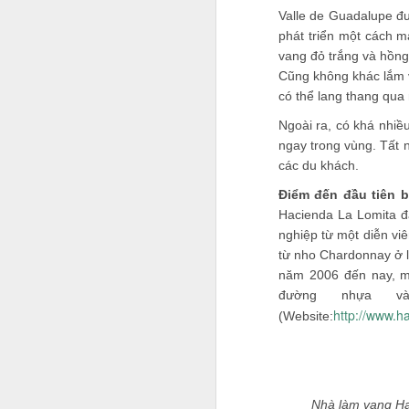
Valle de Guadalupe đư
phát triển một cách m
vang đỏ trắng và hồng
Cũng không khác lắm v
có thể lang thang qua
Ngoài ra, có khá nhi
ngay trong vùng. Tất 
các du khách.
Điểm đến đầu tiên b
Hacienda La Lomita đ
nghiệp từ một diễn vi
từ nho Chardonnay ở lò
năm 2006 đến nay, mọ
đường nhựa v
http://www.h
(Website:
Jason Nguyễn sinh năm 
nghệ sĩ. Trên mạng xã 
nghiệp. Hồi đầu năm nay
Nhà làm vang Haci