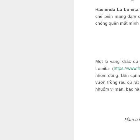
Hacienda La Lomita
chế biến mang đậm c
chóng quên mất mình 
Một lò vang khác du
https://www.f
Lomita. (
nhóm đông. Bên cạnh t
vườn trồng rau củ rấ
nhuốm vị mặn, bạc hà,
Hầm ủ v