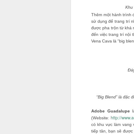
Khu 
Thêm một hành trình 
sử dụng để trang trí 
Jason viết: "Làm ra một
được pha trộn từ khá 
chăm nhắm đến nó. Hãy
đến việc trang trí nộ
bình thường chỉ để có
Vena Cava là “big blen
đến khi có được sự tin 
project 100.000 USD, 50
chuyện không tưởng, n
Đáy
“Big Blend” là đặc 
Adobe Guadalupe
http://www.
(Website:
có khu vực làm vang 
tiếp tân, bạn sẽ đượ