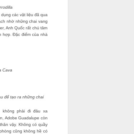
rrodilla
 dụng các vật liệu đã qua
hách nhờ những chai vang
ạn chỉ chăm
ter, Anh Quốc rất chú tâm
 công việc
ích hợp. Đặc điểm của nhà
0 USD. Cho
 những
nh còn là
a Cava
au để tạo ra những chai
 không phải đi đâu xa
uần, Adobe Guadalupe còn
thân vậy. Không có quầy
à phòng cũng không hề có