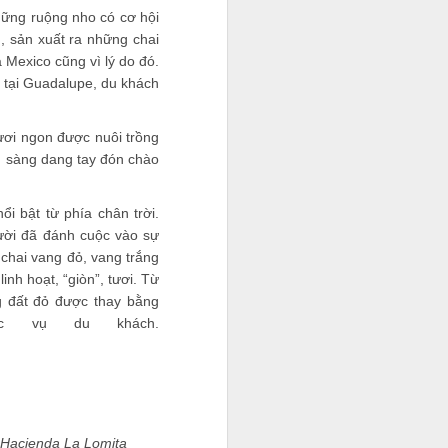
hững ruộng nho có cơ hội
, sản xuất ra những chai
 Mexico cũng vì lý do đó.
 tại Guadalupe, du khách
ươi ngon được nuôi trồng
ẵn sàng dang tay đón chào
ổi bật từ phía chân trời.
ười đã đánh cuộc vào sự
chai vang đỏ, vang trắng
nh hoạt, “giòn”, tươi. Từ
g đất đỏ được thay bằng
c vụ du khách.
i và quản lý cho một số
nh doanh và xây dựng sự
ó thật sự khó kiếm?".
: Hacienda La Lomita