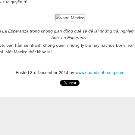
 sức quyến rũ.
 La Esperanza trong không gian đồng quê sẽ để lại những trải nghiệm
Ảnh: La Esperanza
pe, bạn hẳn sẽ nhanh chóng quên những ly bia hay nachos bởi vị va
ơi. Một Mexico thật khác lạ!
Posted
3rd December 2014
by
www.doandinhhoang.com
t lộ bản thân 'từng có tất cả rồi thất bại, phá sản, bắt đầu lại từ đầu và
, 10 năm sau'. Trên trang cá nhân, Jason liên tục khuyến khích các bạn