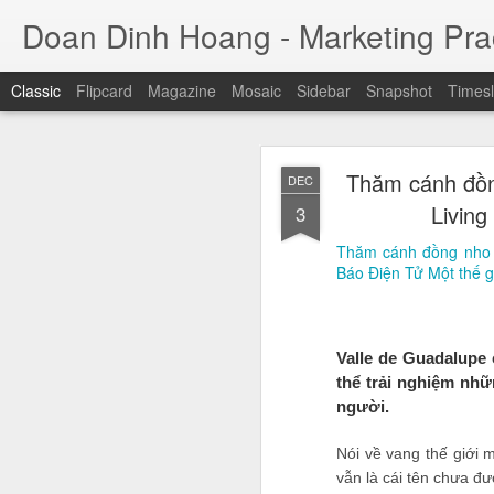
Doan Dinh Hoang - Marketing Prac
Classic
Flipcard
Magazine
Mosaic
Sidebar
Snapshot
Timesl
Cuộc sống sang
NOV
Thăm cánh đồn
DEC
ảnh sa
25
Living
3
Jason Nguyễn (tên thật
Thăm cánh đồng nho ở 
đồng. Trước khi bị bắ
Báo Điện Tử Một thế g
nhân trẻ thành công, 
trụ sở tại quận 1, TP H
Valle de Guadalupe c
thể trải nghiệm nh
người.
Nói về vang thế giới 
vẫn là cái tên chưa đ