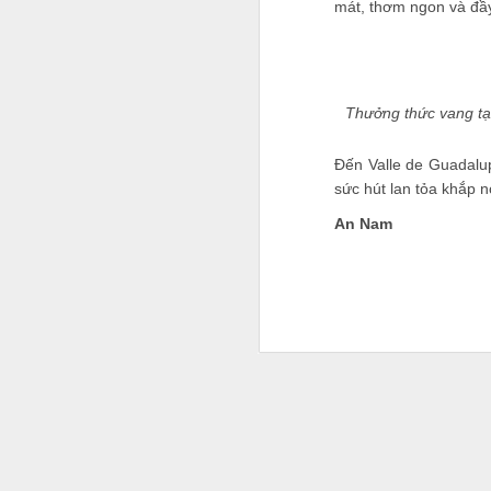
mát, thơm ngon và đầy
Thưởng thức vang tại
Đến Valle de Guadalu
sức hút lan tỏa khắp n
An Nam
'CEO triệu USD' cũng tiế
có thể nói trước được 5