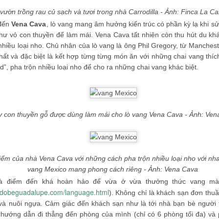
vườn trồng rau củ sạch và tươi trong nhà Carrodilla - Ảnh: Finca La Ca
đến
Vena Cava
, lò vang mang âm hưởng kiến trúc có phần kỳ lạ khi sử
như vỏ con thuyền để làm mái. Vena Cava tất nhiên còn thu hút du k
 triệu đô không khó, nhưng sẽ rất vất vả nếu ngay từ vạch xuất phát b
nhiều loại nho. Chủ nhân của lò vang là ông Phil Gregory, từ Manches
 bắt đầu từ những thứ, những cột mốc nhỏ nhất. Mình từng làm những
i thất và đặc biệt là kết hợp từng từng món ăn với những chai vang th
 10 USD, 100 USD, sau đó thử sức với những dự án 1.000 USD, 10.00
d”, pha trộn nhiều loại nho để cho ra những chai vang khác biệt.
tưởng và kinh nghiệm cũng như sự dạn dĩ, mình mới thật sự tự tin làm
0.000 USD và 1-2 triệu USD... Một triệu đô 10 năm trước với chính mì
hưng giờ mình đã làm được, thậm chí nhiều hơn như thế
".
 con thuyền gỗ được dùng làm mái cho lò vang Vena Cava - Ảnh: Ven
điểm của nhà Vena Cava với những cách pha trộn nhiều loại nho với nh
vang Mexico mang phong cách riêng - Ảnh: Vena Cava
là điểm đến khá hoàn hảo để vừa ở vừa thưởng thức vang mà
adobeguadalupe.com/language.html
). Không chỉ là khách sạn đơn th
và nuôi ngựa. Cảm giác đến khách sạn như là tới nhà bạn bè người 
c hướng dẫn đi thẳng đến phòng của mình (chỉ có 6 phòng tối đa) v