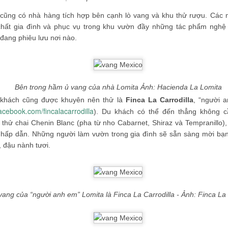
cũng có nhà hàng tích hợp bên cạnh lò vang và khu thử rượu. Các
hất gia đình và phục vụ trong khu vườn đầy những tác phẩm nghệ
đang phiêu lưu nơi nào.
Bên trong hầm ủ vang của nhà Lomita Ảnh: Hacienda La Lomita
 khách cũng được khuyên nên thử là
Finca La Carrodilla
, “người 
acebook.com/fincalacarrodilla
). Du khách có thể đến thẳng không c
hử chai Chenin Blanc (pha từ nho Cabarnet, Shiraz và Tempranillo), 
t hấp dẫn. Những người làm vườn trong gia đình sẽ sẵn sàng mời bạ
 đậu nành tươi.
ang của “người anh em” Lomita là Finca La Carrodilla - Ảnh: Finca La 