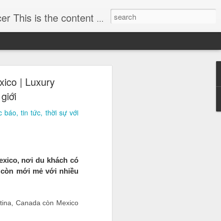
 actively and critical thoughts in economics to assist CEO enhancing the leadership and managing skills.
y dựng hình
ico | Luxury
h)
giới
ều tra vụ lừa đảo 57 tỷ
áo, tin tức, thời sự với
ho mình hình ảnh doanh
ng ty TNHH MTV Boowoo,
Mexico, nơi du khách có
 còn mới mẻ với nhiều
ntina, Canada còn Mexico