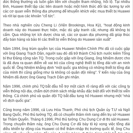
đức thông thường và luôn gắn liền với chuyện tham nhũng, hối lộ. Tại nhiều
tỉnh, Huawei thiết lập các liên doanh hoặc một hình thức đối tác tương tự với
các cơ quan viễn thông địa phương để khuyến khích việc mua thiết bị Huawei
và rót lại qua các khoản “cổ tức”.
Theo nhà nghiên cứu Cheng Li (Viện Brookings, Hoa Kỳ), “hoạt động kinh
doanh này do Huawei thực hiện, mặc dù gây tranh cãi, nhưng đã không bị
cấm. Qua những lợi ích được chia sẻ, các cơ quan địa phương đã giúp thúc
đẩy bán hàng và bảo trì các thiết bị viễn thông do Huawei sản xuất”.
Năm 1994, ông trùm quyền lực của Huawei Nhiệm Chính Phi đã có cuộc gặp
với ông Giang Trạch Dân, người sau đó đã trở thành Chủ tịch nước kiêm Tổng
bí thư Đảng cộng sản TQ. Trong cuộc gặp với ông Giang, ông Nhiệm được cho
là đã đưa ra quan điểm về vai trò của công nghệ thiết bị tổng đài với an ninh
quốc tế. Ông Nhiệm khẳng định “một quốc gia không có những thiết bị tổng đài
của mình thì cũng giống như là không có quân đội riêng”. Ý kiến này của ông
Nhiệm đã được ông Giang Trạch Dân ghi nhận.
Năm 1996, chính phủ TQ bắt đầu hỗ trợ một cách rõ ràng đối với các công ty
viễn thông nội địa, chấm dứt chính sách nhập khẩu đặc biệt đối với thiết bị viễn
thông. Cả chính phủ và quân đội TQ bắt đầu tung hô Huawei nhưng một “nhà
vô địch quốc gia”.
Cũng trong năm 1996, cả Lưu Hóa Thanh, Phó chủ tịch Quân ủy T.Ư và Ngô
Bang Quốc, Phó thủ tướng TQ, đã có chuyến thăm rình rang đến trụ sở Huawei
tại Thâm Quyến. Tháng 6.1996, Phó thủ tướng Chu Dung Cơ đi thị sát Huawei.
Trong chuyến thăm này, ông Chu Dung Cơ đã bày tỏ kỳ vọng việc tổng đài
điều khiển tự động của Huawei có thể thâm nhập thị trường quốc tế, ông Chu