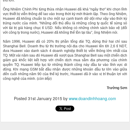
thủ lớn.
Ông Nhiệm Chính Phi từng thừa nhận Huawei đã khá “ngây thơ” khi chọn lĩnh
vực thiết bị viễn thông để lao vào trong thời kỳ mới thành lập. Theo ông Nhiệm,
Huawei đã không chuẩn bị cho một sự cạnh tranh dữ dội như vậy vào thời kỳ
trứng nước của mình. “Những đối thủ đều là những công ty quốc tế sừng sỏ
với tài trị giá hàng chục tỉ USD. Nếu không có những chính sách bảo vệ (đối
với công ty trong nước), Huawei đã không thể tồn tại lâu”, ông Nhiệm nói.
Năm 1996, Huawei đã có 20% thị phần tổng đài TQ, đứng thứ hai chỉ sau
Shanghai Bell. Doanh thu từ thị trường nội địa cho Huawei lên tới 2,6 tỉ NDT,
đưa Huawei vào danh sách 4 doanh nghiệp thiết bị viễn thông lớn nhất của
TQ. Một vài năm sau đó Huawei đã vượt qua Shanghai Bell sau một chiến dịch
giảm giá khốc liệt kết hợp với chiến dịch mua sắm địa phương của chính
quyền TQ. Huawei tiếp tục từ những thành công này đầu tư vào lĩnh vực di
động. Khi mạng GSM bắt đầu nhận được những khoản đầu tư lớn vào giữa
đến cuối những năm 90 của thế kỷ trước, Huawei đã ở vào vị trí thuận lợi với
công nghệ của mình. (
còn tiếp
)
Trường Sơn
Posted
31st January 2015
by
www.doandinhhoang.com