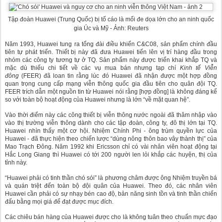
Tập đoàn Huawei (Trung Quốc) bị tố cáo là mối đe dọa lớn cho an ninh quốc
gia Úc và Mỹ - Ảnh: Reuters
Năm 1993, Huawei tung ra tổng đài điều khiển C&C08, sản phẩm chính đầu
tiên tự phát triển. Thiết bị này đã đưa Huawei tiến lên vị trí hàng đầu trong
nhóm các công ty tương tự ở TQ. Sản phẩm này được triển khai khắp TQ và
mặc dù thiếu chi tiết về các vụ mua bán nhưng tạp chí
Kinh tế Viễn
đông
(FEER) đã loan tin rằng lúc đó Huawei đã nhận được một hợp đồng
quan trọng cung cấp mạng viễn thông quốc gia đầu tiên cho quân đội TQ.
FEER trích dẫn một nguồn tin từ Huawei nói rằng [hợp đồng] là không đáng kể
so với toàn bộ hoạt động của Huawei nhưng là lớn “về mặt quan hệ”.
Vào thời điểm này các công thiết bị viễn thông nước ngoài đã thâm nhập vào
vào thị trường viễn thông dành cho các tập đoàn, công ty, đô thị lớn tại TQ.
Huawei nhìn thấy một cơ hội. Nhiệm Chính Phi - ông trùm quyền lực của
Huawei - đã thực hiện theo chiến lược “dùng nông thôn bao vây thành thị” của
Mao Trạch Đông. Năm 1992 khi Ericsson chỉ có vài nhân viên hoạt động tại
Hắc Long Giang thì Huawei có tới 200 người len lỏi khắp các huyện, thị của
tỉnh này.
“Huawei phải có tinh thần chó sói” là phương châm được ông Nhiệm truyền bá
và quán triệt đến toàn bộ đội quân của Huawei. Theo đó, các nhân viên
Huawei cần phải có sự nhạy bén cao độ, bản năng sinh tồn và tinh thần chiến
đấu bằng mọi giá để đạt được mục đích.
Các chiêu bán hàng của Huawei được cho là không tuân theo chuẩn mực đạo