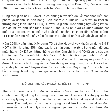
cũng đã yêu cầu giám đốc của 4 ngân hàng đi tháp tùng phải hỗ trợ cho
Huawei về tài chính. Nhờ ảnh hưởng của ông Chu Dung Cơ, đến nửa cuối
1996, ngân hàng China Merchants bắt đầu hợp tác với Huawei.
Cùng thời gian này, Huawei đã có những bước tiến dài về mặt phát triển sản
phẩm và doanh số bán hàng. Sản phẩm của Huawei đã vươn ra khỏi thị
trường nông thôn. Theo FEER, Huawei đã giành được những hợp đồng lớn tại
các đô thị lớn như Bắc Kinh, Quảng Đông, cũng như với cơ quan đường sắt
quốc gia, nơi chịu trách nhiệm về phát triển hạ tầng tại thung lũng sông Hoàng.
FEER nhận định điều này đã giúp Huawei tháo gỡ những vấn đề về tài chính.
Năm 1998, Ngân hàng Xây dựng TQ đã cho Huawei vay khoản tín dụng 3,9 tỉ
NDT, chiếm khoảng 45% tổng các khoản tín dụng mở rộng trong năm đó của
ngân hàng này. Đã có những thông tin cho rằng chính phủ TQ đã cung cấp các
khoản vay này như một hình thức “trả nợ” cho một số cơ quan nhà nước đã
mua thiết bị của Huawei mà không trả tiền. Việc các khoản vay này sau đó có
được Huawei trả lại không vẫn là điều không rõ ràng nhưng nó có thể về bản
chất đây là một sự “chuyển khoản” của chính phủ. Đây cũng được coi là một
bằng chứng cho những quan ngại về ảnh hưởng của chính phủ TQ hiện tại đối
với Huawei.
Một cửa hàng của Huawei tại Bắc Kinh - Ảnh: AFP
Theo CSIS, mặc dù rất khó để có thể nắm rõ được bản chất sự hỗ trợ từ phía
chính quyền TQ nhưng từ những thừa nhận của Huawei có thể thấy quan hệ
của công ty này với chính quyền là một yếu tố có tính chất quyết định đối với
Huawei. Đặc biệt, sự hỗ trợ này có ý nghĩa rất lớn khi vào giai đoạn đầu
Huawei vẫn là một công ty còn vô cùng non yếu trong cuộc đấu với những đối