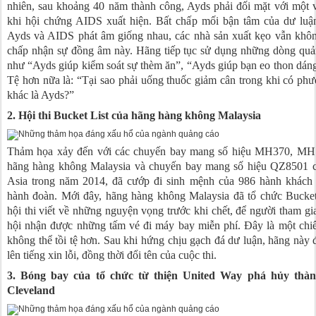
nhiên, sau khoảng 40 năm thành công, Ayds phải đối mặt với một 
khi hội chứng AIDS xuất hiện. Bất chấp mối bận tâm của dư luận
Ayds và AIDS phát âm giống nhau, các nhà sản xuất kẹo vẫn khôn
chấp nhận sự đồng âm này. Hãng tiếp tục sử dụng những dòng quả
như “Ayds giúp kiểm soát sự thèm ăn”, “Ayds giúp bạn eo thon dán
Tệ hơn nữa là: “Tại sao phải uống thuốc giảm cân trong khi có ph
khác là Ayds?”
2. Hội thi Bucket List của hãng hàng không Malaysia
Thảm họa xảy đến với các chuyến bay mang số hiệu MH370, MH
hãng hàng không Malaysia và chuyến bay mang số hiệu QZ8501 c
Asia trong năm 2014, đã cướp đi sinh mệnh của 986 hành khách 
hành đoàn. Mới đây, hãng hàng không Malaysia đã tổ chức Bucket
hội thi viết về những nguyện vọng trước khi chết, để người tham gi
hội nhận được những tấm vé đi máy bay miễn phí. Đây là một chi
không thể tồi tệ hơn. Sau khi hứng chịu gạch đá dư luận, hãng này 
lên tiếng xin lỗi, đồng thời đổi tên của cuộc thi.
3. Bóng bay của tổ chức từ thiện United Way phá hủy thà
Cleveland