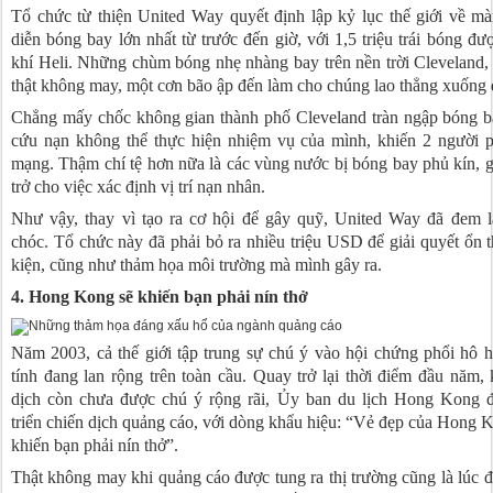
Tổ chức từ thiện United Way quyết định lập kỷ lục thế giới về mà
diễn bóng bay lớn nhất từ trước đến giờ, với 1,5 triệu trái bóng đ
khí Heli. Những chùm bóng nhẹ nhàng bay trên nền trời Cleveland
thật không may, một cơn bão ập đến làm cho chúng lao thẳng xuống 
Chẳng mấy chốc không gian thành phố Cleveland tràn ngập bóng b
cứu nạn không thể thực hiện nhiệm vụ của mình, khiến 2 người p
mạng. Thậm chí tệ hơn nữa là các vùng nước bị bóng bay phủ kín, 
trở cho việc xác định vị trí nạn nhân.
Như vậy, thay vì tạo ra cơ hội để gây quỹ, United Way đã đem l
chóc. Tổ chức này đã phải bỏ ra nhiều triệu USD để giải quyết ổn 
kiện, cũng như thảm họa môi trường mà mình gây ra.
4. Hong Kong sẽ khiến bạn phải nín thở
Năm 2003, cả thế giới tập trung sự chú ý vào hội chứng phổi hô 
tính đang lan rộng trên toàn cầu. Quay trở lại thời điểm đầu năm, 
dịch còn chưa được chú ý rộng rãi, Ủy ban du lịch Hong Kong đ
triển chiến dịch quảng cáo, với dòng khẩu hiệu: “Vẻ đẹp của Hong 
khiến bạn phải nín thở”.
Thật không may khi quảng cáo được tung ra thị trường cũng là lúc đ