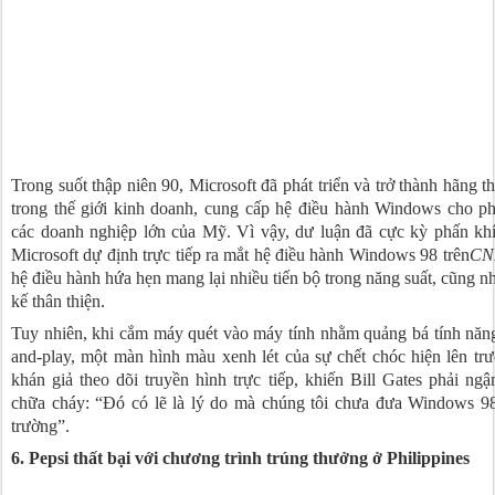
Trong suốt thập niên 90, Microsoft đã phát triển và trở thành hãng th
trong thế giới kinh doanh, cung cấp hệ điều hành Windows cho p
các doanh nghiệp lớn của Mỹ. Vì vậy, dư luận đã cực kỳ phấn kh
Microsoft dự định trực tiếp ra mắt hệ điều hành Windows 98 trên
CN
hệ điều hành hứa hẹn mang lại nhiều tiến bộ trong năng suất, cũng nh
kế thân thiện.
Tuy nhiên, khi cắm máy quét vào máy tính nhằm quảng bá tính năn
and-play, một màn hình màu xenh lét của sự chết chóc hiện lên tr
khán giả theo dõi truyền hình trực tiếp, khiến Bill Gates phải ng
chữa cháy: “Đó có lẽ là lý do mà chúng tôi chưa đưa Windows 98
trường”.
6. Pepsi thất bại với chương trình trúng thưởng ở Philippines