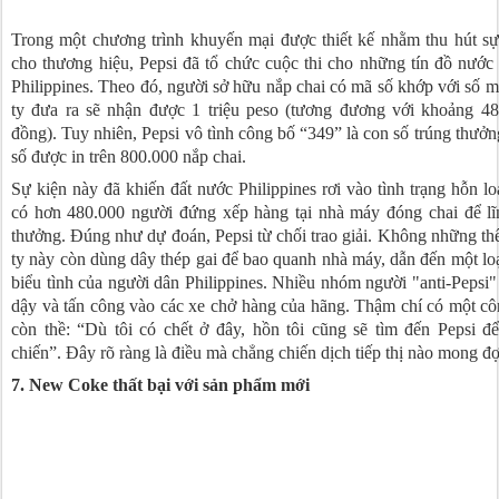
Trong một chương trình khuyến mại được thiết kế nhằm thu hút s
cho thương hiệu, Pepsi đã tổ chức cuộc thi cho những tín đồ nước
Philippines. Theo đó, người sở hữu nắp chai có mã số khớp với số 
ty đưa ra sẽ nhận được 1 triệu peso (tương đương với khoảng 48
đồng). Tuy nhiên, Pepsi vô tình công bố “349” là con số trúng thưởn
số được in trên 800.000 nắp chai.
Sự kiện này đã khiến đất nước Philippines rơi vào tình trạng hỗn lo
có hơn 480.000 người đứng xếp hàng tại nhà máy đóng chai để lĩ
thưởng. Đúng như dự đoán, Pepsi từ chối trao giải. Không những th
ty này còn dùng dây thép gai để bao quanh nhà máy, dẫn đến một lo
biểu tình của người dân Philippines. Nhiều nhóm người "anti-Pepsi"
dậy và tấn công vào các xe chở hàng của hãng. Thậm chí có một c
còn thề: “Dù tôi có chết ở đây, hồn tôi cũng sẽ tìm đến Pepsi đ
chiến”. Đây rõ ràng là điều mà chẳng chiến dịch tiếp thị nào mong đợ
7. New Coke thất bại với sản phẩm mới