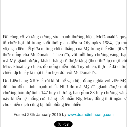
Để củng cố và tăng cường sức mạnh thương hiệu, McDonald’s quyế
tổ chức hội thi trong suốt thời gian diễn ra Olympics 1984, tập tr
việc tạo liên kết giữa những chiến thắng của Mỹ trong thế vận hội vớ
thức uống của McDonalds. Theo đó, với mỗi huy chương vàng, bạc
mà Mỹ giành được, khách hàng sẽ được tặng (theo thứ tự) một ch
Mac, khoai tây chiên, đồ uống miễn phí. Tuy nhiên, thực tế đã chứ
chiến dịch này là một thảm họa đối với McDonald’s.
Do Liên bang Xô Viết rút khỏi thế vận hội, đồng nghĩa với việc Mỹ
đối thủ điền kinh mạnh nhất. Nhờ đó mà Mỹ đã giành được nhi
chương hơn dự tính: 147 huy chương, bao gồm 83 huy chương vàng
này khiến hệ thống cửa hàng hết nhẵn Big Mac, đồng thời ngân s
cho chiến dịch cũng bị thổi phồng lên nhiều
Posted
28th January 2015
by
www.doandinhhoang.com