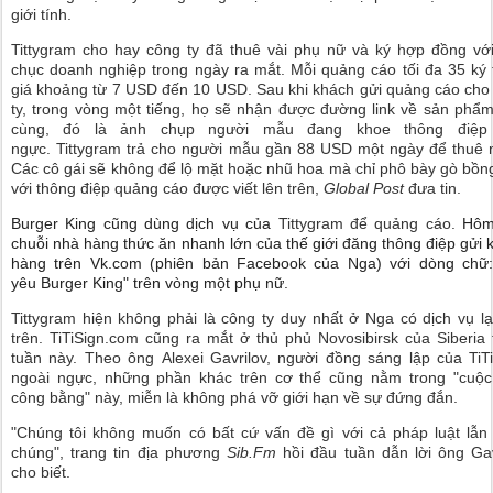
giới tính.
Tittygram
cho hay công ty đã thuê vài phụ nữ và ký hợp đồng vớ
chục doanh nghiệp trong ngày ra mắt. Mỗi quảng cáo tối đa 35 ký 
giá khoảng từ 7 USD đến 10 USD.
Sau khi khách gửi quảng cáo cho
ty, t
rong vòng một tiếng, họ sẽ nhận được đường link về sản phẩm
cùng, đó là ảnh chụp người mẫu đang khoe thông điệp 
ngực.
Tittygram trả cho người mẫu gần 88 USD một ngày để thuê 
Các cô gái sẽ không để lộ mặt hoặc nhũ hoa mà chỉ phô bày gò bồn
với thông điệp quảng cáo được viết lên trên,
Global Post
đưa tin.
Burger King cũng dùng dịch vụ của
Tittygram để quảng cáo.
Hôm
chuỗi nhà hàng thức ăn nhanh lớn của thế giới
đăng thông điệp gửi 
hàng trên Vk.com (phiên bản Facebook của Nga) với dòng chữ:
yêu
Burger King" trên vòng một phụ nữ.
Tittygram hiện không phải là công ty duy nhất ở Nga có dịch vụ lạ
trên.
TiTiSign.com cũng ra mắt ở thủ phủ
Novosibirsk của Siberia 
tuần này.
Theo ông
Alexei Gavrilov, người đồng sáng lập của
TiT
ngoài ngực, n
hững phần khác trên cơ thể cũng nằm trong "cuộc
công bằng" này, miễn là không phá vỡ giới hạn về sự đứng đắn.
"Chúng tôi không muốn có bất cứ vấn đề gì với cả pháp luật lẫn
chúng", trang tin địa phương
Sib.Fm
hồi đầu tuần dẫn lời ông Gav
cho biết.