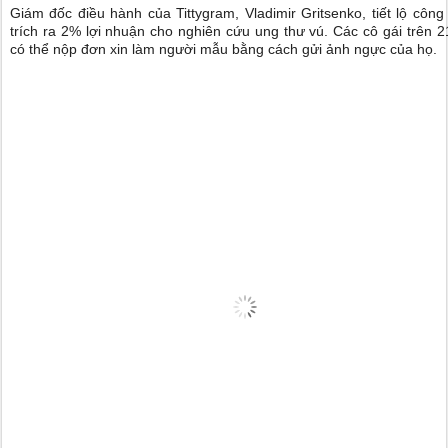
Giám đốc điều hành của
Tittygram,
Vladimir Gritsenko, tiết lộ công
trích ra 2% lợi nhuận cho nghiên cứu ung thư vú. Các cô gái trên 21
có thể nộp đơn xin làm người mẫu bằng cách gửi ảnh ngực của họ.