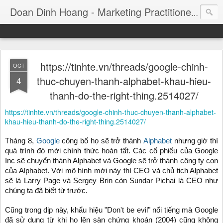
Consul
Doan Dinh Hoang - Marketing Practitioner
https://tinhte.vn/threads/google-chinh-
OCT
thuc-chuyen-thanh-alphabet-khau-hieu-
4
thanh-do-the-right-thing.2514027/
https://tinhte.vn/threads/google-chinh-thuc-chuyen-thanh-alphabet-
khau-hieu-thanh-do-the-right-thing.2514027/
Tháng 8,
Google
công bố họ sẽ trở thành
Alphabet
nhưng giờ thì
quá trình đó mới chính thức hoàn tất. Các cổ phiếu của Google
Inc sẽ chuyển thành Alphabet và Google sẽ trở thành công ty con
của Alphabet. Với mô hình mới này thì CEO và chủ tịch Alphabet
sẽ là Larry Page và Sergey Brin còn Sundar Pichai là CEO như
chúng ta đã biết từ trước.
Cũng trong dịp này, khẩu hiệu "Don't be evil" nổi tiếng mà Google
đã sử dụng từ khi họ lên sàn chứng khoán (2004) cũng không