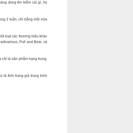
ng đang tìm kiếm cái gì, họ
ong 3 tuần, chỉ bằng một nửa
ột loạt các thương hiệu khác
adivarious, Pull and Bear, và
 chỉ là sản phẩm hạng trung,
àm việc lao
là thời trang giá trung bình
g mỗi ngày,
ĩ.