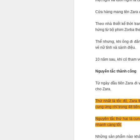
mệt nghỉ và luôn nghĩ ra 
Cửa hàng mang tên Zara đ
Theo nhà thiết kế thời t
Jason viết: "Làm ra một
hứng từ bộ phim Zorba th
chăm nhắm đến nó. Hãy
Thế nhưng, khi ông đi đăn
bình thường chỉ để có
vẻ nữ tính và sành điệu.
đến khi có được sự tin 
project 100.000 USD, 50
10 năm sau, khi có tham v
chuyện không tưởng, n
Nguyên tắc thành công
Từ ngày đầu tiên Zara đi 
cho Zara.
Thứ nhất là tốc độ, Zara
cung ứng chỉ trong 48 tiến
Nguyên tắc thứ hai là cu
nhanh càng tốt.
Những sản phẩm nào khác