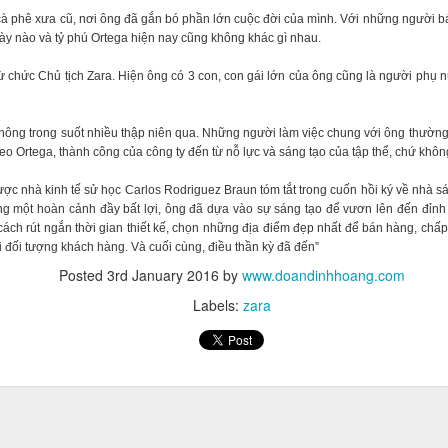
à phê xưa cũ, nơi ông đã gắn bó phần lớn cuộc đời của mình. Với những người b
ày nào và tỷ phú Ortega hiện nay cũng không khác gì nhau.
ừ chức Chủ tịch Zara. Hiện ông có 3 con, con gái lớn của ông cũng là người phụ 
thông trong suốt nhiều thập niên qua. Những người làm việc chung với ông thường
eo Ortega, thành công của công ty đến từ nỗ lực và sáng tạo của tập thể, chứ không
ợc nhà kinh tế sử học Carlos Rodriguez Braun tóm tắt trong cuốn hồi ký về nhà s
ong một hoàn cảnh đầy bất lợi, ông đã dựa vào sự sáng tạo để vươn lên đến đỉn
cách rút ngắn thời gian thiết kế, chọn những địa điểm đẹp nhất để bán hàng, ch
i đối tượng khách hàng. Và cuối cùng, điều thần kỳ đã đến”
Posted
3rd January 2016
by
www.doandinhhoang.com
yên đăng tải hình ảnh về cuộc sống xa hoa với nhiều xe sang, du th
ua sắm thả ga ở nước ngoài.
Labels:
zara