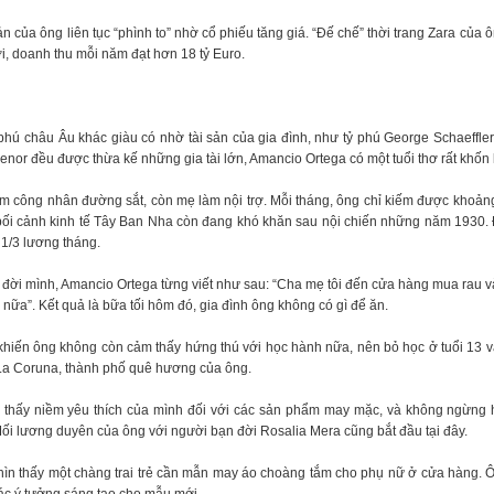
n của ông liên tục “phình to” nhờ cổ phiếu tăng giá. “Đế chế” thời trang Zara của
iới, doanh thu mỗi năm đạt hơn 18 tỷ Euro.
phú châu Âu khác giàu có nhờ tài sản của gia đình, như tỷ phú George Schaeffler
nor đều được thừa kế những gia tài lớn, Amancio Ortega có một tuổi thơ rất khốn 
m công nhân đường sắt, còn mẹ làm nội trợ. Mỗi tháng, ông chỉ kiếm được khoả
 bối cảnh kinh tế Tây Ban Nha còn đang khó khăn sau nội chiến những năm 1930
 1/3 lương tháng.
 đời mình, Amancio Ortega từng viết như sau: “Cha mẹ tôi đến cửa hàng mua rau và
 nữa”. Kết quả là bữa tối hôm đó, gia đình ông không có gì để ăn.
khiến ông không còn cảm thấy hứng thú với học hành nữa, nên bỏ học ở tuổi 13 và
La Coruna, thành phố quê hương của ông.
ìm thấy niềm yêu thích của mình đối với các sản phẩm may mặc, và không ngừng 
ối lương duyên của ông với người bạn đời Rosalia Mera cũng bắt đầu tại đây.
nhìn thấy một chàng trai trẻ cần mẫn may áo choàng tắm cho phụ nữ ở cửa hàng.