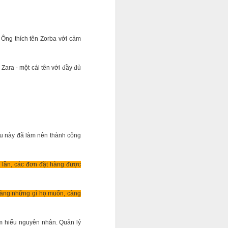
 Ông thích tên Zorba với cảm
ạn chỉ chăm
 công việc
Zara - một cái tên với đầy đủ
0 USD. Cho
 những
nh còn là
iều này đã làm nên thành công
i lần, các đơn đặt hàng được
 hàng những gì họ muốn, càng
m hiểu nguyên nhân. Quản lý