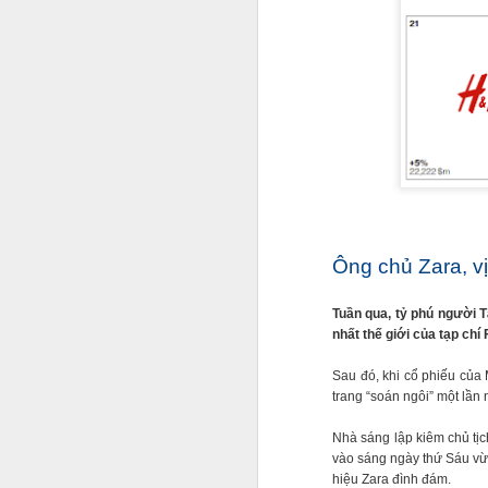
Ông chủ Zara, vị
Tuần qua, tỷ phú người 
nhất thế giới của tạp chí
Sau đó, khi cổ phiếu của M
trang “soán ngôi” một lần 
Jason Nguyễn sinh năm 
nghệ sĩ. Trên mạng xã 
Nhà sáng lập kiêm chủ tịc
nghiệp. Hồi đầu năm nay
vào sáng ngày thứ Sáu vừ
hiệu Zara đình đám.