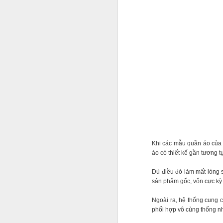
Khi các mẫu quần áo của c
áo có thiết kế gần tương 
Dù điều đó làm mất lòng s
sản phẩm gốc, vốn cực kỳ 
Ngoài ra, hệ thống cung 
'CEO triệu USD' cũng tiế
phối hợp vô cùng thống nh
có thể nói trước được 5