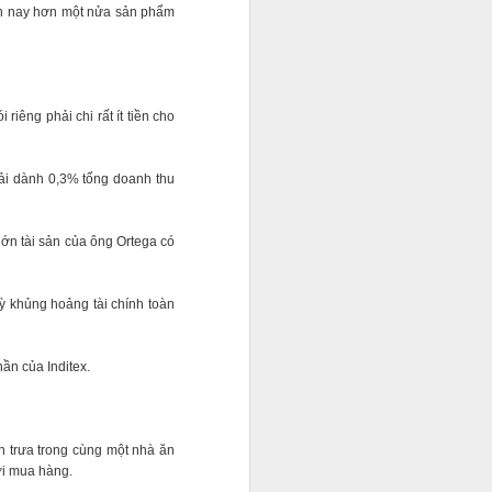
ện nay hơn một nửa sản phẩm
riêng phải chi rất ít tiền cho
phải dành 0,3% tổng doanh thu
 lớn tài sản của ông Ortega có
ỳ khủng hoảng tài chính toàn
ần của Inditex.
n trưa trong cùng một nhà ăn
ười mua hàng.