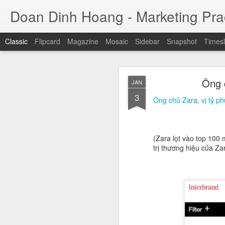
Doan Dinh Hoang - Marketing Prac
Classic
Flipcard
Magazine
Mosaic
Sidebar
Snapshot
Timesl
Cuộc sống sang
NOV
Ông 
JAN
ảnh sa
25
3
Ông chủ Zara, vị tỷ p
Jason Nguyễn (tên thật
đồng. Trước khi bị bắ
nhân trẻ thành công, 
(Zara lọt vào top 100
trụ sở tại quận 1, TP H
trị thương hiệu của Z