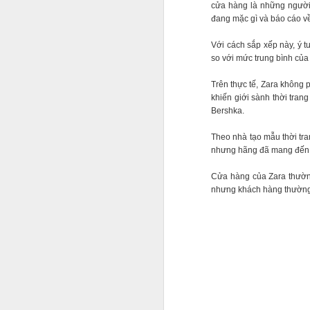
cửa hàng là những người 
đang mặc gì và báo cáo về
Với cách sắp xếp này, ý 
so với mức trung bình của
Trên thực tế, Zara không
khiến giới sành thời tran
Bershka.
Theo nhà tạo mẫu thời tr
nhưng hãng đã mang đến c
Bên cạnh việc chia sẻ cá
Cửa hàng của Zara thường 
lực, đánh đổi sức khỏe,
nhưng khách hàng thường 
đa số chuyến đi nước n