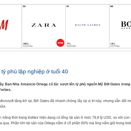
 tỷ phú lập nghiệp ở tuổi 40
Tây Ban Nha Amancio Ortega có lúc vượt lên tỷ phú người Mỹ Bill Gates tron
 Forbes.
icrosoft tăng trở lại, Bill Gates đã nhanh chóng lấy lại vị trí này, nhưng vẫn đối m
nữa.
1988, từng du học tại Singapore, là hot boy có tiếng trên mạng xã hộ
hội, Jason thường đăng những bài viết về kinh nghiệm làm giàu, ki
h hãng thời trang Inditex hiện đang có tổng tài sản ở mức 79,8 tỷ USD, so với con 
, Jason Nguyễn còn 'gây bão' mạng xã hội với bài viết "Một triệu đô c
a qua. Phần lớn tài sản của Ortega nằm ở cổ phần 60% mà ông nắm giữ trong Indi