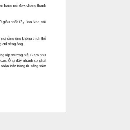
án hàng nơi đây, chàng thanh
nữ giàu nhất Tây Ban Nha, với
 nói rằng ông không thích thể
 chỉ riêng ông.
áng lập thương hiệu Zara như
h cao. Ông đẩy nhanh sự phát
ấp nhận bán hàng từ sáng sớm
uyền cùng