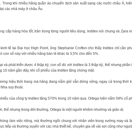
đừng sợ thất bại.
. Trong khi nhiều hãng quần áo chuyển dịch sản xuất sang các nước châu Á, hi
 tại các nhà máy ở châu Âu.
g cấp hàng hóa tốt, trân trọng từng người tiêu dùng, Inditex nói chung và Zara nói 
 kinh tế tại Đại học High Point, ông Stephanie Crofton cho thấy Inditex chỉ cần 
đó con số này với nhiều hãng bán lẻ khác là 3,5% cho đến 5%.
i và phát triển được 4 thập kỷ, con số đó với Inditex là 3 thập kỷ, thế nhưng phần
 10 năm gần đây, khi cổ phiếu của Inditex tăng chóng mặt.
thương hiệu thời trang mà hãng đang nắm giữ vẫn đứng vững, ngay cả trong thời k
 Nha suy thoái.
hiếu của công ty Inditex tăng 570% trong 10 năm qua. Ortega hiện nắm 59% cổ ph
iới, thế nhưng trong đời thường, Ortega là một người khiêm nhường và giản dị.
hòng làm việc riêng, mà thường ngồi chung với nhân viên trong xưởng may và ă
trực tiếp và thường xuyên với các nhà thiết kế, chuyên gia về vải sợi cũng như ng