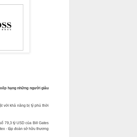
g xếp hạng những người giàu
ặt với khả năng bị tỷ phú thời
i và quản lý cho một số
nh doanh và xây dựng sự
số 79,3 tỷ USD của Bill Gates
ó thật sự khó kiếm?".
tex - tập đoàn sở hữu thương