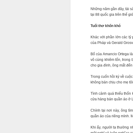
Những năm gần đây, tài sả
tại 88 quốc gia trên thế g
Tuổi thơ khốn khó
Khác với phần lớn các tỷ 
của Pháp và Gerald Grosve
Bố của Amancio Ortega là
vô cùng khiêm tốn, trong
cho gia đình, ông mất đến
Trong cuốn hồi ký về cuộc
không bán chịu cho mẹ tôi
Tình cảnh quá thiếu thốn 
cửa hàng bán quần áo ở 
Chính tại nơi này, ông t
quần áo của riêng mình. M
Khi ấy, người ta thường 