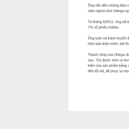
Ông vẫn đến những tiệm c
niên nghèo khó Ortega ng
Từ tháng 6/2011, ông đã t
7% cổ phiếu Inditex.
Ông luôn né tránh truyền 
hiện bản thân mình, bởi th
Thành công của Ortega đư
sau: “Dù được sinh ra tr
triển của sản phẩm bằng 
đến tối mịt, để phục vụ mọ
Jason Nguyễn thường xu
những chuyến du lịch m