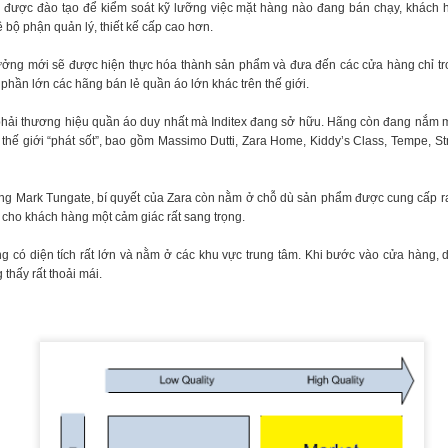
được đào tạo để kiểm soát kỹ lưỡng việc mặt hàng nào đang bán chạy, khách hà
 bộ phận quản lý, thiết kế cấp cao hơn.
tưởng mới sẽ được hiện thực hóa thành sản phẩm và đưa đến các cửa hàng chỉ tr
 phần lớn các hãng bán lẻ quần áo lớn khác trên thế giới.
 phải thương hiệu quần áo duy nhất mà Inditex đang sở hữu. Hãng còn đang nắm m
g thế giới “phát sốt”, bao gồm Massimo Dutti, Zara Home, Kiddy’s Class, Tempe, Str
ang Mark Tungate, bí quyết của Zara còn nằm ở chỗ dù sản phẩm được cung cấp ra
ho khách hàng một cảm giác rất sang trọng.
ch kiếm triệu USD, Jason cũng nhắc đến 'cái giá của tiền tài' là phải l
có diện tích rất lớn và nằm ở các khu vực trung tâm. Khi bước vào cửa hàng, dù 
 bạn bè, thậm chí tình yêu. Jason nói bản thân thường làm việc 18 tiến
thấy rất thoải mái.
goài là công tác chứ không phải du lịch tận hưởng như nhiều người ngh