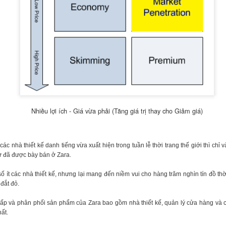
Nhiều lợi ích - Giá vừa phải (Tăng giá trị thay cho Giảm giá)
ác nhà thiết kế danh tiếng vừa xuất hiện trong tuần lễ thời trang thế giới thì chỉ
tự đã được bày bán ở Zara.
ố ít các nhà thiết kế, nhưng lại mang đến niềm vui cho hàng trăm nghìn tín đồ th
đắt đỏ.
cấp và phân phối sản phẩm của Zara bao gồm nhà thiết kế, quản lý cửa hàng và 
t lộ bản thân 'từng có tất cả rồi thất bại, phá sản, bắt đầu lại từ đầu và
ất.
, 10 năm sau'. Trên trang cá nhân, Jason liên tục khuyến khích các bạn