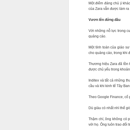
mạnh dạn khởi nghiệp, 
Một điểm đáng chú ý khác
của Zara vẫn được làm ra
Vươn lên đứng đầu
Với những nỗ lực trong cun
quảng cáo.
Một tính toán của giáo sư
cho quảng cáo, trong khi 
Thương hiệu Zara đã tồn tạ
được chủ yếu trong khoảng
Inditex và tất cả những 
cầu và khi kinh tế Tây Ban
Theo Google Finance, cổ p
Dù giàu có nhất nhì thế g
Thậm chí, ông không có p
với họ. Ông luôn trao đổi 