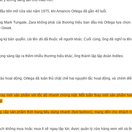
các ý tưởng sáng tạo cho mẫu mới.
ầu tiên mở cửa vào năm 1975, khi Amancio Ortega đã gần 40 tuổi.
rang Mark Tungate, Zara không phải cái thương hiệu ban đầu mà Ortega lựa chọn.
 triệu đô không khó, nhưng sẽ rất vất vả nếu ngay từ vạch xuất phát b
e Greek.
 bắt đầu từ những thứ, những cột mốc nhỏ nhất. Mình từng làm những
g ký bản quyền, cái tên đó đã thuộc về người khác. Cuối cùng, ông đã nghĩ ra tên 
 10 USD, 100 USD, sau đó thử sức với những dự án 1.000 USD, 10.00
tưởng và kinh nghiệm cũng như sự dạn dĩ, mình mới thật sự tự tin làm
0.000 USD và 1-2 triệu USD... Một triệu đô 10 năm trước với chính mì
ọng sáng lập ra thêm nhiều thương hiệu khác, ông thành lập tập đoàn Inditex.
hưng giờ mình đã làm được, thậm chí nhiều hơn như thế
".
vào hoạt động, Ortega đã tuân thủ chặt chẽ hai nguyên tắc hoạt động, và chính đ
 thay mới sản phẩm với tốc độ nhanh chóng mặt. Mỗi tuần thay mới sản phẩm ha
g.
ng cấp sản phẩm thời trang tiêu dùng nhanh (fast fashion), mang đến cho khách
h không mua hoặc mua ít sẽ ngay lập tức được quản lý cửa hàng xem xét và tì