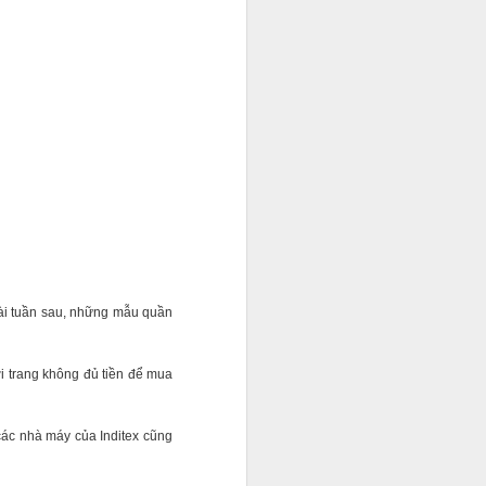
 vài tuần sau, những mẫu quần
ời trang không đủ tiền để mua
các nhà máy của Inditex cũng
 không ai
 trẻ hãy