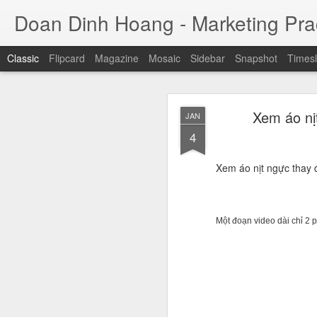
Doan Dinh Hoang - Marketing Prac
Classic
Flipcard
Magazine
Mosaic
Sidebar
Snapshot
Timesl
Cuộc sống sang
NOV
Xem áo nịt
JAN
ảnh sa
25
4
Jason Nguyễn (tên thật
Xem áo nịt ngực thay đ
đồng. Trước khi bị bắ
nhân trẻ thành công, 
trụ sở tại quận 1, TP H
Một đoạn video dài chỉ 2 p