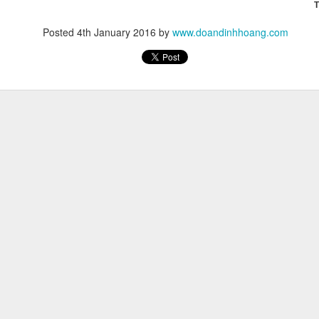
T
Posted
4th January 2016
by
www.doandinhhoang.com
ch kiếm triệu USD, Jason cũng nhắc đến 'cái giá của tiền tài' là phải l
 bạn bè, thậm chí tình yêu. Jason nói bản thân thường làm việc 18 tiến
goài là công tác chứ không phải du lịch tận hưởng như nhiều người ngh