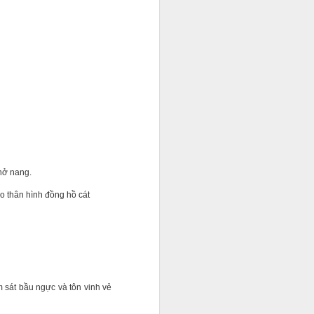
 nở nang.
ạo thân hình đồng hồ cát
i và quản lý cho một số
nh doanh và xây dựng sự
m sát bầu ngực và tôn vinh vẻ
ó thật sự khó kiếm?".