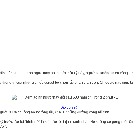
nữ quấn khăn quanh ngực thay áo lót bởi thời kỳ này, người ta không thích vòng 1
 thống trị của những chiếc corset bó chẽn lấy phần thân trên. Chiếc áo này giúp t
Áo corset
1988, từng du học tại Singapore, là hot boy có tiếng trên mạng xã hộ
gười ta ưa chuộng áo lót rộng rãi, che đi những đường cong nữ tính
hội, Jason thường đăng những bài viết về kinh nghiệm làm giàu, ki
ỳ trước: Áo lót "trinh nữ" là kiểu áo lót thịnh hành nhất. Nó không có gọng mút, ô
, Jason Nguyễn còn 'gây bão' mạng xã hội với bài viết "Một triệu đô c
đôi".