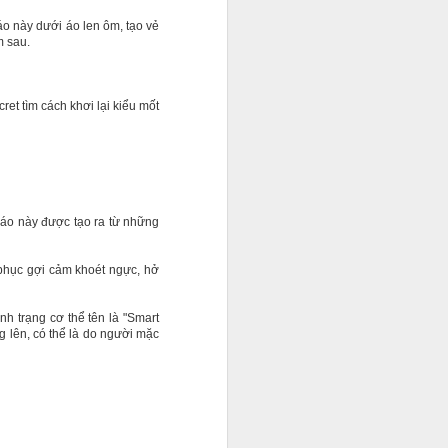
áo này dưới áo len ôm, tạo vẻ
m sau.
ạn chỉ chăm
ret tìm cách khơi lại kiểu mốt
 công việc
0 USD. Cho
 những
nh còn là
 áo này được tạo ra từ những
g phục gợi cảm khoét ngực, hở
nh trạng cơ thể tên là "Smart
g lên, có thể là do người mặc