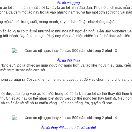
Áo lót có gọng
u áo lót thịnh hành nhất thời kỳ này là áo lót hình đầu đạn. Phụ nữ thích mặc mẫu 
onna đã đem mốt áo này trở lại vào những năm 90 và tạo một cơn sốt trong vài nă
g mặc áo lót trong suốt, mỏng manh, xuyên thấu, "mặc như không mặc".
 triệu đô không khó, nhưng sẽ rất vất vả nếu ngay từ vạch xuất phát b
iếc áo kỳ lạ có thiết kế như thể lộ nhũ hoa bất ngờ lên ngôi. Gần đây Victoria's Sec
 bắt đầu từ những thứ, những cột mốc nhỏ nhất. Mình từng làm những
g bất thành. Ngoài ra trong thời kỳ này còn xuất hiện chiếc áo lót thể thao đầu tiên
 10 USD, 100 USD, sau đó thử sức với những dự án 1.000 USD, 10.00
tưởng và kinh nghiệm cũng như sự dạn dĩ, mình mới thật sự tự tin làm
0.000 USD và 1-2 triệu USD... Một triệu đô 10 năm trước với chính mì
hưng giờ mình đã làm được, thậm chí nhiều hơn như thế
".
Áo lót thể thao
 "kỳ diệu". Đó là chiếc áo giúp ngực nở nang hơn và tạo khe ngực hiệu quả. Kiểu
mới thực sự tạo nên cơn sốt.
hông có quai ra đời và khiến chị em giải quyết triệt để việc chọn nội y cho tran
 được áp dụng vào áo lót. Một trong số đó là kiểu áo lót có thể thay đổi theo tì
'. Chiếc áo này có thể nhận biết được việc cơ thể nóng lên hay lạnh đi. Nếu nón
và chiếc áo lót sẽ nở ra khiến vòng 1 của bạn trông lớn, quyến rũ hơn.
Áo lót thay đổi theo nhiệt độ cơ thể