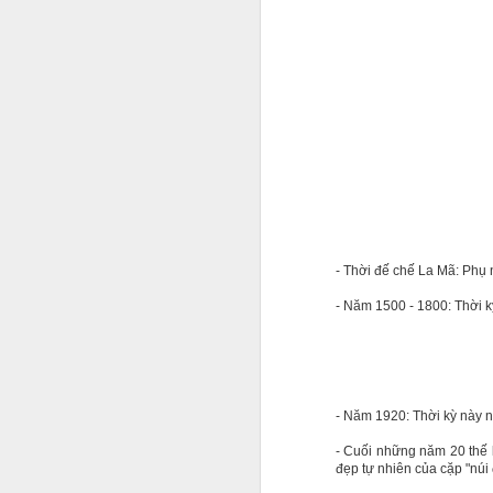
- Thời đế chế La Mã: Phụ 
- Năm 1500 - 1800: Thời kỳ
Jason Nguyễn sinh năm 
- Năm 1920: Thời kỳ này n
nghệ sĩ. Trên mạng xã 
- Cuối những năm 20 thế k
nghiệp. Hồi đầu năm nay
đẹp tự nhiên của cặp "núi 