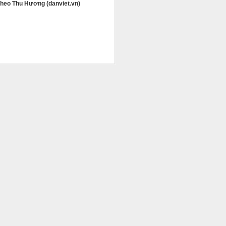
heo Thu Hương (danviet.vn)
àm việc lao
g mỗi ngày,
ĩ.