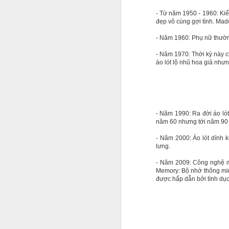
- Từ năm 1950 - 1960: Kiể
đẹp vô cùng gợi tình. Mad
- Năm 1960: Phụ nữ thườn
Jason viết: "Làm ra một
- Năm 1970: Thời kỳ này ch
chăm nhắm đến nó. Hãy
áo lót lộ nhũ hoa giả nhưn
bình thường chỉ để có
đến khi có được sự tin 
project 100.000 USD, 50
chuyện không tưởng, n
- Năm 1990: Ra đời áo lót
năm 60 nhưng tới năm 90 
- Năm 2000: Áo lót dính k
lưng.
- Năm 2009: Công nghệ mới
Memory: Bộ nhớ thông minh
được hấp dẫn bởi tình dục 