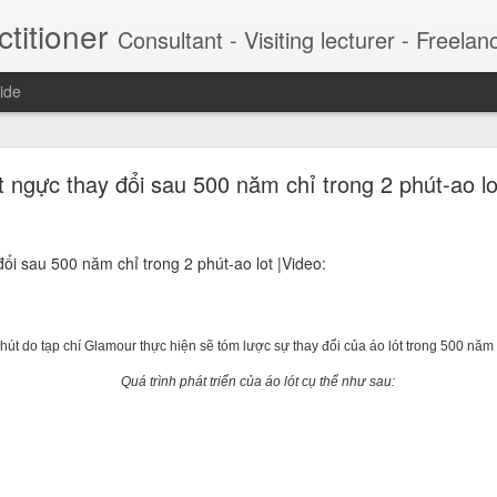
titioner
Consultant - Visiting lecturer - Freelancer This is the content composed, collected and filtered to provide a critical view to CEO and managers. My DDH Talk weekly series contribute
ide
 chảnh của hot boy lừa 57 tỷ đồng (Marketing xâ
 ngực thay đổi sau 500 năm chỉ trong 2 phút-ao lo
ng chảnh luôn gắn với hàng hiệu, du thuyền, du lịc
 là Nguyễn Khánh Nguyên) vừa bị Công an TP HCM bắt tạm giam để đi
ổi sau 500 năm chỉ trong 2 phút-ao lot |Video:
t, Jason Nguyễn được mệnh danh là 'CEO triệu USD' khi xây dựng c
nhà sáng lập kiêm CEO của nhiều startup triệu USD, trong đó có cô
CM.
hút do tạp chí Glamour thực hiện sẽ tóm lược sự thay đổi của áo lót trong 500 năm
Quá trình phát triển của áo lót cụ thể như sau: