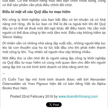
của bạn. Có thể khách hàng mục tiêu bạn chọn chưa đúng, cũng
có thể sản phẩm cần phải điều chỉnh đôi chút.
Điều bí mật về các Quỹ đầu tư mạo hiểm
Khi công ty khởi nghiệp của bạn bắt đầu có lợi nhuận và có khả
năng mở rộng, đó là lúc bạn có thể bị đá ra ngoài bởi khi đó Quỹ
đầu tư có thể sẽ thuê một đội ngũ khác để điều hành. Họ cần một
người có thể đưa công ty lên một tầm mới. Điều này không hiếm tại
Silicon Valley.
Dĩ nhiên vẫn có những nhà sáng lập xuất sắc, những người tiếp tục
lèo lái con thuyền của họ từ lúc bắt đầu cho khi phát triển thành
một công ty lớn. Tuy nhiên số người như vậy không nhiều.
Một điều thú vị cần nhớ đó là người sáng lập công ty khởi nghiệp
và Quỹ đầu tư mạo hiểm có cùng mối quan tâm cho đến khi người
sáng lập tìm ra mô hình kinh doanh có khả năng sinh lợi.
--
(*) Cuốn Tạo lập mô hình kinh doanh được viết bởi Alexander
Osterwalder và Yves Pigneur hiện đã có bản tiếng Việt do Alpha
Books thực hiện.
Posted
22nd February 2016
by
www.doandinhhoang.com