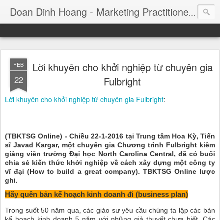
Consul
Doan Dinh Hoang - Marketing Practitioner
Lời khuyên cho khởi nghiệp từ chuyên gia
FEB
22
Fulbright
Lời khuyên cho khởi nghiệp từ chuyên gia Fulbright
:
(TBKTSG Online) - Chiều 22-1-2016 tại Trung tâm Hoa Kỳ, Tiến
sĩ Javad Kargar, một chuyên gia Chương trình Fulbright kiêm
giảng viên trường Đại học North Carolina Central, đã có buổi
chia sẻ kiến thức khởi nghiệp về cách xây dựng một công ty
vĩ đại (How to build a great company). TBKTSG Online lược
ghi.
Hãy quên bản kế hoạch kinh doanh đi (business plan)
Trong suốt 50 năm qua, các giáo sư yêu cầu chúng ta lập các bản
kế hoạch kinh doanh 5 năm với những giả thuyết chưa biết. Các