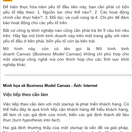
Để hiện thực hóa năm yếu tố đầu tiên này, bạn cần phải có bốn
yếu tố tiếp theo: 1. Nguồn lực như thế nào?; 2. Các hoạt động
chính cần thực hiện?; 3. Đối tác; và cuối cùng là 4. Chi phí để đảm
bảo hoạt động cho các yếu tố trên.
Bất cứ công ty khởi nghiệp nào cũng cần phải trả lời 9 câu hỏi nêu
trên. Hãy lập mô hình kinh doanh này trên một trang giấy với năm
yếu tố đầu ở bên phải, bốn yếu tố còn lại bên trái.
Mô hình này, còn có tên gọi là Mô hình kinh
doanh
Canvas
(
Business Model Canvas
) không chỉ phù hợp cho
một
startup
công nghệ mà còn thích hợp cho các lĩnh vực khởi
nghiệp khác.
Minh họa về Business Model Canvas - Ảnh: Internet
Việc tiếp theo cần làm
Việc tiếp theo cần làm với một
startup
là phát triển khách hàng. Có
thể hiểu đây là quá trình tiếp cận khách hàng để hiểu khách hàng,
để làm rõ các giả định của mình, biến các giả định thành dữ liệu
thực (
turn hypothesis into fact
).
Hai giả định thường thấy của một
startup
là vấn đề và giải pháp.