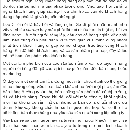
Tức
startup
nghĩ rằng khách hàng đang gặp một vấn đề nào đó và
do đó,
startup
nghĩ ra giải pháp tương ứng. Việc gặp, hỏi và lắng
nghe khách hàng giúp
startup
hiểu chính xác vấn đề khách hàng
đang gặp phải là gì và họ cần những gì.
Lưu ý, tôi nói là hãy hỏi và lắng nghe. Sở dĩ phải nhấn mạnh như
vậy vì nhiều
startup
hay mắc phải lỗi nói nhiều hơn là thật sự hỏi và
lắng nghe. Là một người sáng lập, dẫu cho có hàng nghìn việc phải
làm, bạn cũng cần phải dành 20% thời gian của mình cùng nhóm
phát triển khách hàng đi gặp và nói chuyện trực tiếp cùng khách
hàng. Khi đã hiểu khách hàng và có sản phẩm phù hợp, đây là lúc
có thể bán sản phẩm cho khách hàng.
Một sai lầm phổ biến của các
startup
nằm ở vấn đề tuyển những
người nổi tiếng để giữ các vị trí như phó giám đốc bán hàng hoặc
marketing.
Ở đây có một sự nhầm lẫn. Cùng một vị trí, chức danh có thể giống
nhau nhưng công việc hoàn toàn khác nhau. Với một phó giám đốc
bán hàng ở công ty lớn, họ bán những sản phẩm đã có thị trường,
đã có khách hàng. Trong khi đó, đối với một công ty khởi nghiệp,
mọi thứ không có sẵn, tất cả những gì bạn có là chuỗi những dự
đoán. Như vậy không chắc họ sẽ là người phù hợp. Và có thể, họ
sẽ không bán được hàng như yêu cầu của người sáng lập công ty.
Vậy bạn sẽ sa thải người này và tuyển một người khác? Thay vì sa
thải nhân viên, nên xem lại các yếu tố trong mô hình kinh doanh