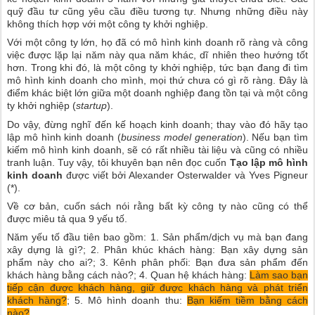
quỹ đầu tư cũng yêu cầu điều tương tự. Nhưng những điều này
không thích hợp với một công ty khởi nghiệp.
Với một công ty lớn, họ đã có mô hình kinh doanh rõ ràng và công
việc được lặp lại năm này qua năm khác, dĩ nhiên theo hướng tốt
hơn. Trong khi đó, là một công ty khởi nghiệp, tức bạn đang đi tìm
mô hình kinh doanh cho mình, mọi thứ chưa có gì rõ ràng. Đây là
điểm khác biệt lớn giữa một doanh nghiệp đang tồn tại và một công
ty khởi nghiệp (
startup
).
Do vậy, đừng nghĩ đến kế hoạch kinh doanh; thay vào đó hãy tạo
lập mô hình kinh doanh (
business model generation
). Nếu bạn tìm
kiếm mô hình kinh doanh, sẽ có rất nhiều tài liệu và cũng có nhiều
tranh luận. Tuy vậy, tôi khuyên bạn nên đọc cuốn
Tạo lập mô hình
kinh doanh
được viết bởi Alexander Osterwalder và Yves Pigneur
(*).
Về cơ bản, cuốn sách nói rằng bất kỳ công ty nào cũng có thể
được miêu tả qua 9 yếu tố.
Năm yếu tố đầu tiên bao gồm: 1. Sản phẩm/dịch vụ mà bạn đang
xây dựng là gì?; 2. Phân khúc khách hàng: Bạn xây dựng sản
phẩm này cho ai?; 3. Kênh phân phối: Bạn đưa sản phẩm đến
khách hàng bằng cách nào?; 4. Quan hệ khách hàng:
Làm sao bạn
tiếp cận được khách hàng, giữ được khách hàng và phát triển
khách hàng?
; 5. Mô hình doanh thu:
Bạn kiếm tiềm bằng cách
nào?