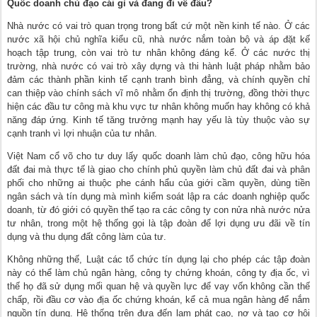
Quốc doanh chủ đạo cái gì và đang đi về đâu?
Nhà nước có vai trò quan trọng trong bất cứ một nền kinh tế nào. Ở các
nước xã hội chủ nghĩa kiểu cũ, nhà nước nắm toàn bộ và áp đặt kế
hoạch tập trung, còn vai trò tư nhân không đáng kể. Ở các nước thị
trường, nhà nước có vai trò xây dựng và thi hành luật pháp nhằm bảo
đảm các thành phần kinh tế cạnh tranh bình đẳng, và chính quyền chỉ
can thiệp vào chính sách vĩ mô nhằm ổn định thị trường, đồng thời thực
hiện các đầu tư công mà khu vực tư nhân không muốn hay không có khả
năng đáp ứng. Kinh tế tăng trưởng mạnh hay yếu là tùy thuộc vào sự
cạnh tranh vì lợi nhuận của tư nhân.
Việt Nam cổ võ cho tư duy lấy quốc doanh làm chủ đạo, công hữu hóa
đất đai mà thực tế là giao cho chính phủ quyền làm chủ đất đai và phân
phối cho những ai thuộc phe cánh hẩu của giới cầm quyền, dùng tiền
ngân sách và tín dụng mà mình kiểm soát lập ra các doanh nghiệp quốc
doanh, từ đó giới có quyền thế tạo ra các công ty con nửa nhà nước nửa
tư nhân, trong một hệ thống gọi là tập đoàn để lợi dụng ưu đãi về tín
dụng và thu dụng đất công làm của tư.
Không những thế, Luật các tổ chức tín dụng lại cho phép các tập đoàn
này có thể làm chủ ngân hàng, công ty chứng khoán, công ty địa ốc, vì
thế họ đã sử dụng mối quan hệ và quyền lực để vay vốn không cần thế
chấp, rồi đầu cơ vào địa ốc chứng khoán, kể cả mua ngân hàng để nắm
nguồn tín dụng. Hệ thống trên đưa đến lạm phát cao, nợ và tạo cơ hội