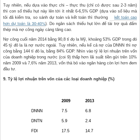
Tuy nhiên, nếu dựa vào thực chi – thực thu (chỉ có được sau 2-3 năm)
thì con số thiếu hụt này lên tới ít nhất 6-6,5% GDP (dựa vào số liệu mà
kết toán cao
tôi đã kiểm tra, so sánh dự toán và kết toán thì thường
hơn dự toán là 30-40%
). Do ngân sách thiếu hụt lớn để tài trợ quả đấm
thép mà nợ công ngày càng tăng cao.
Nợ công cuối năm 2014 bằng 90,8 tỉ đọ la Mỹ, khoảng 53% GDP trong đó
45 tỷ đô la là nợ nước ngoài. Tuy nhiên, nếu kể cả nợ của DNNN thì nợ
công bằng 144 tỉ đô la, bằng 84% GDP. Nhìn vào tỷ lệ lợi nhuận trên vốn
của doanh nghiệp trong nước (coi 9) thấp hơn lãi suất tiền gửi trên 10%
năm 2009 và 7,6% năm 2013, vốn thà bỏ vào ngân hàng còn lợi hơn đem
đầu tư.
9. Tỷ lệ lợi nhuận trên vốn của các loại doanh nghiệp (%)
2009
2013
DNNN
7.5
6.8
DNTN
5.9
2.4
FDI
17.5
14.7