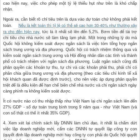
cao hiện nay, việc cho phép một tỷ lệ thiếu hụt như trên là khó chấp
nhận.
Ngoài ra, cần biết rõ chỉ tiêu trên là dựa vào dự toán chứ không phải kết
Nếu là kết toán thì tỷ lệ có thể sẽ cao hơn 30-40% như thường xảy
toán.
ra cho đến hiện nay
, tức là ít nhất sẽ lên đến 5,2%. Bơm tiền để tài trợ
chi tiêu cho nhà nước sẽ làm tăng lạm phát. Một trong những lý do mà
Quốc hội không kiểm soát được ngân sách là việc tóm tổng hợp ngân
sách trung ương và địa phương. Quốc hội có trách nhiệm thông qua và
kiểm soát ngân sách trung ương và Hội đồng nhân dân các tỉnh và thành
phố có trách nhiệm với ngân sách địa phương. Luật ngân sách cũng đã
phân quyền các khoản tự thu, tự chi và các khoản phải thu, phải chi có
phân chia giữa trung ương và địa phương (theo các tiêu chí kinh tế xã
hội khách quan đã được định trước), cho nên việc áp dụng phân quyền
triệt để là điều kiện để hạn chế biên chế nhà nước và chi ngân sách ngày
càng phình ra không kiểm soát được.
Ít có nước nào có thu nhập thấp như Việt Nam lại chi ngân sách lên đến
27% GDP - số dự toán trung bình trong 9 năm qua - như Việt Nam (và
con số thật có thể ít nhất 35% GDP).
4. Xem xét lại chính sách lấy DNNN làm chủ đạo, ít nhất là chấm dứt
việc lập doanh nghiệp mới, cấm các DNNN tự quyết lập công ty con
(quyết định lập doanh nghiệp mới hay công ty con phải do Quốc hội quyết