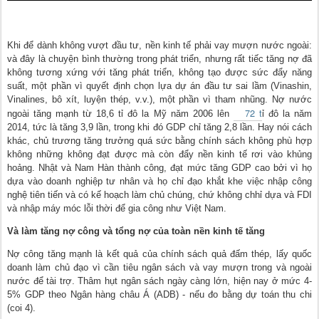
Khi để dành không vượt đầu tư, nền kinh tế phải vay mượn nước ngoài:
và đây là chuyện bình thường trong phát triển, nhưng rất tiếc tăng nợ đã
không tương xứng với tăng phát triển, không tạo được sức đẩy năng
suất, một phần vì quyết định chọn lựa dự án đầu tư sai lầm (Vinashin,
Vinalines, bô xít, luyện thép, v.v.), một phần vì tham nhũng. Nợ nước
72 t
ngoài tăng mạnh từ 18,6 tỉ đô la Mỹ năm 2006 lên
ỉ đô la năm
2014, tức là tăng 3,9 lần, trong khi đó GDP chỉ tăng 2,8 lần. Hay nói cách
khác, chủ trương tăng trưởng quá sức bằng chính sách không phù hợp
không những không đạt được mà còn đẩy nền kinh tế rơi vào khủng
hoảng. Nhật và Nam Hàn thành công, đạt mức tăng GDP cao bởi vì họ
dựa vào doanh nghiệp tư nhân và họ chỉ đạo khắt khe việc nhập công
nghệ tiên tiến và có kế hoạch làm chủ chúng, chứ không chhỉ dựa và FDI
và nhập máy móc lỗi thời để gia công như Việt Nam.
Và làm tăng nợ công và tổng nợ của toàn nền kinh tế tăng
Nợ công tăng mạnh là kết quả của chính sách quả đấm thép, lấy quốc
doanh làm chủ đạo vì cần tiêu ngân sách và vay mượn trong và ngoài
nước để tài trợ. Thâm hụt ngân sách ngày càng lớn, hiện nay ở mức 4-
5% GDP theo Ngân hàng châu Á (ADB) - nếu đo bằng dự toán thu chi
(coi 4).