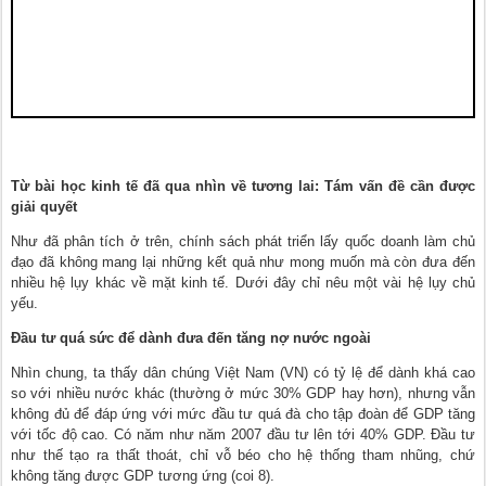
Từ bài học kinh tế đã qua nhìn về tương lai: Tám vấn đề cần được
giải quyết
Như đã phân tích ở trên, chính sách phát triển lấy quốc doanh làm chủ
đạo đã không mang lại những kết quả như mong muốn mà còn đưa đến
nhiều hệ lụy khác về mặt kinh tế. Dưới đây chỉ nêu một vài hệ lụy chủ
yếu.
Đầu tư quá sức để dành đưa đến tăng nợ nước ngoài
Nhìn chung, ta thấy dân chúng Việt Nam (VN) có tỷ lệ để dành khá cao
so với nhiều nước khác (thường ở mức 30% GDP hay hơn), nhưng vẫn
không đủ để đáp ứng với mức đầu tư quá đà cho tập đoàn để GDP tăng
với tốc độ cao. Có năm như năm 2007 đầu tư lên tới 40% GDP. Đầu tư
như thế tạo ra thất thoát, chỉ vỗ béo cho hệ thống tham nhũng, chứ
không tăng được GDP tương ứng (coi 8).