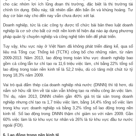
cho các nhóm lợi ích lũng đoạn thị trường, đặc biệt là thị trường tài
chính tín dụng. Điều này, tất nhiên dẫn đến bấn ổn và khủng hoảng. Tư
duy cơ bản này cho đến nay vẫn chưa được xét lại.
Doanh nghiệp, tức là các công ty được tổ chức bài bản theo luật doanh
nghiệp là cơ sở cho bất cứ một nền kinh tế hiện đại nào áp dụng phương
pháp quản lý chuyên nghiệp và công nghệ tiên tiến để phát triển.
Tuy vậy, khu vực này ở Việt Nam đã không phát triển đáng kể, qua số
liệu mà Tổng cục Thống kê (TCTK) công bố cho những năm, từ năm
2009-2013. Năm 2013, lao động trong toàn khu vực doanh nghiệp bao
gồm cả công lẫn tư chỉ tạo ra 11,6 triệu việc làm, chỉ bằng 22% tổng số
lao động trong toàn nền kinh tế là 52,2 triệu, dù có tăng một chút từ tỷ
trọng 18,3% năm 2009.
Vai trò quả đấm thép của doanh nghiệp nhà nước (DNNN) thì tệ hơn, dù
nắm sở hữu rất lớn về tài sản vẫn không tạo ra nhiều công ăn việc làm.
Thí dụ, năm 2013, DNNN chiếm gần 40% giá trị tài sản trong doanh
nghiệp nhưng chỉ tạo ra 1,7 triệu việc làm, bằng 14,4% tổng số việc làm
trong khu vực doanh nghiệp và bằng 3,2% tổng số lao động trong nền
kinh tế. Số lao động trong DNNN thậm chí giảm so với năm 2009. Gần
60% việc làm là từ khu vực tư nhân và 26% là từ khu vực đầu tư nước
ngoài (FDI).
6. Lao động trong nền kinh tế