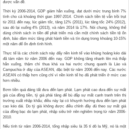
được vấn đề.
Thời kỳ 2006-2014, GDP giảm hẳn xuống, đạt dưới mức trung bình 7%
tính cho cả khoảng thời gian 1997-2014. Chính sách tiền tệ vẫn trồi trụt
từ 2011 đến nay, lúc giảm tốc, tăng 12% (2011), lúc tăng tốc 24% (2012),
sau đó lại xuống 4% (2013), và năm 2014 là 17%. Nói chung, không thể
dùng chính sách in tiền để phát triển mà cần một chính sách tiền tệ ổn
định, bảo đảm mức tăng phát hành tiền và tín dụng trong khoảng 10-15%
một năm để ổn định tình hình.
Thực tế là các chính sách này đẩy nền kinh tế vào khủng hoảng kéo dài
đã tám năm từ năm 2006 đến nay. GDP không tăng nhanh lên mà thấp
hẳn xuống, thậm chí thua khá xa hai nước chung quanh là Lào và
Campuchia ở đáy của ASEAN, đặc biệt từ năm 2006 đến nay. Các nước
ASEAN có thấp hơn cũng chỉ vì nền kinh tế họ đã phát triển ở mức cao
hơn nhiều.
Bơm tiền quá đáng tất đưa đến lạm phát. Lạm phát cao đưa đến sự mất
giá của đồng tiền, tỷ giá phải tăng để bù đắp sự mất cạnh tranh trên thị
trường xuất nhập khẩu; điều này lại có khuynh hướng đưa đến lạm phát
cao kéo dài. Do tỷ giá không được điều chỉnh đầy đủ theo sự mất giá
của đồng bạc do lạm phát, nhập siêu trở nên nghiêm trọng từ năm 2006-
2010.
Nếu tính từ năm 2006-2014, tổng nhập siêu là 35 tỉ đô la Mỹ, nó là một