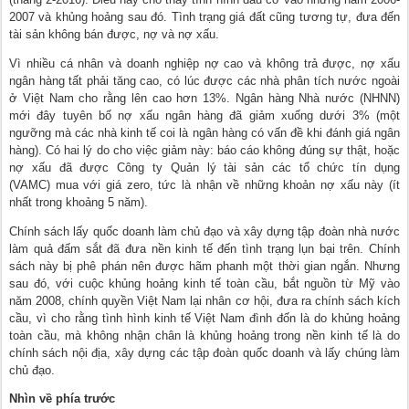
2007 và khủng hoảng sau đó. Tình trạng giá đất cũng tương tự, đưa đến
tài sản không bán được, nợ và nợ xấu.
Vì nhiều cá nhân và doanh nghiệp nợ cao và không trả được, nợ xấu
ngân hàng tất phải tăng cao, có lúc được các nhà phân tích nước ngoài
ở Việt Nam cho rằng lên cao hơn 13%. Ngân hàng Nhà nước (NHNN)
mới đây tuyên bố nợ xấu ngân hàng đã giảm xuống dưới 3% (một
ngưỡng mà các nhà kinh tế coi là ngân hàng có vấn đề khi đánh giá ngân
hàng). Có hai lý do cho việc giảm này: báo cáo không đúng sự thật, hoặc
nợ xấu đã được Công ty Quản lý tài sản các tổ chức tín dụng
(VAMC)
mua với giá zero, tức là nhận về những khoản nợ xấu này (ít
nhất trong khoảng 5 năm).
Chính sách lấy quốc doanh làm chủ đạo và xây dựng tập đoàn nhà nước
làm quả đấm sắt đã đưa nền kinh tế đến tình trạng lụn bại trên. Chính
sách này bị phê phán nên được hãm phanh một thời gian ngắn. Nhưng
sau đó, với cuộc khủng hoảng kinh tế toàn cầu, bắt nguồn từ Mỹ vào
năm 2008, chính quyền Việt Nam lại nhân cơ hội, đưa ra chính sách kích
cầu, vì cho rằng tình hình kinh tế Việt Nam đình đốn là do khủng hoảng
toàn cầu, mà không nhận chân là khủng hoảng trong nền kinh tế là do
chính sách nội địa, xây dựng các tập đoàn quốc doanh và lấy chúng làm
chủ đạo.
Nhìn về phía trước