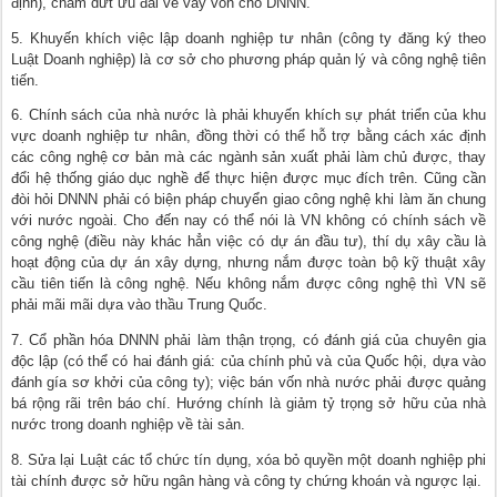
định), chấm dứt ưu đãi về vay vốn cho DNNN.
5. Khuyến khích việc lập doanh nghiệp tư nhân (công ty đăng ký theo
Luật Doanh nghiệp) là cơ sở cho phương pháp quản lý và công nghệ tiên
tiến.
6. Chính sách của nhà nước là phải khuyến khích sự phát triển của khu
vực doanh nghiệp tư nhân, đồng thời có thể hỗ trợ bằng cách xác định
các công nghệ cơ bản mà các ngành sản xuất phải làm chủ được, thay
đổi hệ thống giáo dục nghề để thực hiện được mục đích trên. Cũng cần
đòi hỏi DNNN phải có biện pháp chuyển giao công nghệ khi làm ăn chung
với nước ngoài. Cho đến nay có thể nói là VN không có chính sách về
công nghệ (điều này khác hẳn việc có dự án đầu tư), thí dụ xây cầu là
hoạt động của dự án xây dựng, nhưng nắm được toàn bộ kỹ thuật xây
cầu tiên tiến là công nghệ. Nếu không nắm được công nghệ thì VN sẽ
phải mãi mãi dựa vào thầu Trung Quốc.
7. Cổ phần hóa DNNN phải làm thận trọng, có đánh giá của chuyên gia
độc lập (có thể có hai đánh giá: của chính phủ và của Quốc hội, dựa vào
đánh gía sơ khởi của công ty); việc bán vốn nhà nước phải được quảng
bá rộng rãi trên báo chí. Hướng chính là giảm tỷ trọng sở hữu của nhà
nước trong doanh nghiệp về tài sản.
8. Sửa lại Luật các tổ chức tín dụng, xóa bỏ quyền một doanh nghiệp phi
tài chính được sở hữu ngân hàng và công ty chứng khoán và ngược lại.