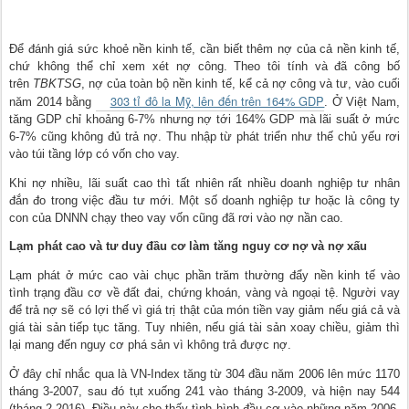
Để đánh giá sức khoẻ nền kinh tế, cần biết thêm nợ của cả nền kinh tế,
chứ không thể chỉ xem xét nợ công. Theo tôi tính và đã công bố
trên
TBKTSG
, nợ của toàn bộ nền kinh tế, kể cả nợ công và tư, vào cuối
303 tỉ đô la Mỹ, lên đến trên 164% GDP
năm 2014 bằng
. Ở Việt Nam,
tăng GDP chỉ khoảng 6-7% nhưng nợ tới 164% GDP mà lãi suất ở mức
6-7% cũng không đủ trả nợ. Thu nhập từ phát triển như thế chủ yếu rơi
vào túi tầng lớp có vốn cho vay.
Khi nợ nhiều, lãi suất cao thì tất nhiên rất nhiều doanh nghiệp tư nhân
đắn đo trong việc đầu tư mới. Một số doanh nghiệp tư hoặc là công ty
con của DNNN chạy theo vay vốn cũng đã rơi vào nợ nần cao.
Lạm phát cao và tư duy đầu cơ làm tăng nguy cơ nợ và nợ xấu
Lạm phát ở mức cao vài chục phần trăm thường đẩy nền kinh tế vào
tình trạng đầu cơ về đất đai, chứng khoán, vàng và ngoại tệ. Người vay
để trả nợ sẽ có lợi thế vì giá trị thật của món tiền vay giảm nếu giá cả và
giá tài sản tiếp tục tăng. Tuy nhiên, nếu giá tài sản xoay chiều, giảm thì
lại mang đến nguy cơ phá sản vì không trả được nợ.
Ở đây chỉ nhắc qua là VN-Index tăng từ 304 đầu năm 2006 lên mức 1170
tháng 3-2007, sau đó tụt xuống 241 vào tháng 3-2009, và hiện nay 544
(tháng 2-2016). Điều này cho thấy tình hình đầu cơ vào những năm 2006-