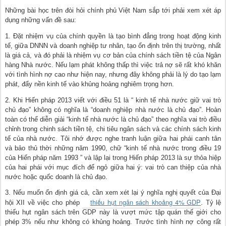
Những bài học trên đòi hỏi chính phủ Việt Nam sắp tới phải xem xét áp
dụng những vấn đề sau:
1. Đặt nhiệm vụ của chính quyền là tạo bình đẳng trong hoạt động kinh
tế, giữa DNNN và doanh nghiệp tư nhân, tạo ổn định trên thị trường, nhất
là giá cả, và đó phải là nhiệm vụ cơ bản của chính sách tiền tệ của Ngân
hàng Nhà nước. Nếu lạm phát không thấp thì việc trả nợ sẽ rất khó khăn
với tình hình nợ cao như hiện nay, nhưng đây không phải là lý do tạo lạm
phát, đẩy nền kinh tế vào khủng hoảng nghiêm trọng hơn.
2. Khi Hiến pháp 2013 viết với điều 51 là “ kinh tế nhà nước giữ vai trò
chủ đạo” không có nghĩa là “doanh nghiệp nhà nước là chủ đạo”. Hoàn
toàn có thể diễn giải “kinh tế nhà nước là chủ đạo” theo nghĩa vai trò điều
chỉnh trong chinh sách tiền tệ, chi tiêu ngân sách và các chính sách kinh
tế của nhà nước. Tôi nhớ được nghe tranh luận giữa hai phái canh tân
và bảo thủ thời những năm 1990, chữ “kinh tế nhà nước trong điều 19
của Hiến pháp năm 1993 ” và lập lại trong Hiến pháp 2013 là sự thỏa hiệp
của hai phái với mục đích để ngỏ giữa hai ý: vai trò can thiệp của nhà
nước hoặc quốc doanh là chủ đạo.
3. Nếu muốn ổn định giá cả, cần xem xét lại ý nghĩa nghị quyết của Đại
thiếu hụt ngân sách khoảng 4% GDP
hội XII về việc cho phép
. Tỷ lệ
thiếu hụt ngân sách trên GDP này là vượt mức tập quán thế giới cho
phép 3% nếu như không có khủng hoảng. Trước tình hình nợ công rất