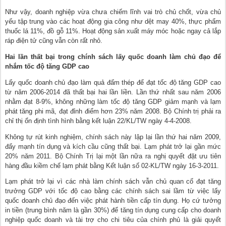
Như vậy, doanh nghiệp vừa chưa chiếm lĩnh vai trò chủ chốt, vừa chủ
yếu tập trung vào các hoạt động gia công như dệt may 40%, thực phẩm
thuốc lá 11%, đồ gỗ 11%. Hoạt động sản xuất máy móc hoặc ngay cả lắp
ráp điện tử cũng vẫn còn rất nhỏ.
Hai lần thất bại trong chính sách lấy quốc doanh làm chủ đạo để
nhắm tốc độ tăng GDP cao
Lấy quốc doanh chủ đạo làm quả đấm thép để đạt tốc độ tăng GDP cao
từ năm 2006-2014 đã thất bại hai lần liền. Lần thứ nhất sau năm 2006
nhằm đạt 8-9%, không những làm tốc độ tăng GDP giảm mạnh và lạm
phát tăng phi mã, đạt đỉnh điểm hơn 23% năm 2008. Bộ Chính trị phải ra
chỉ thị ổn định tình hình bằng kết luận 22/KL/TW ngày 4-4-2008.
Không tự rút kinh nghiệm, chính sách này lập lại lần thứ hai năm 2009,
đẩy mạnh tín dụng và kích cầu cũng thất bại. Lạm phát trở lại gần mức
20% năm 2011. Bộ Chính Trị lại một lần nữa ra nghị quyết đặt ưu tiên
hàng đầu kiềm chế lạm phát bằng Kết luận số 02-KL/TW ngày 16-3-2011.
Lạm phát trở lại vì các nhà làm chính sách vẫn chủ quan cố đạt tăng
trưởng GDP với tốc độ cao bằng các chính sách sai lầm từ việc lấy
quốc doanh chủ đạo đến việc phát hành tiền cấp tín dụng. Họ cứ tưởng
in tiền (trung bình năm là gần 30%) để tăng tín dụng cung cấp cho doanh
nghiệp quốc doanh và tài trợ cho chi tiêu của chính phủ là giải quyết