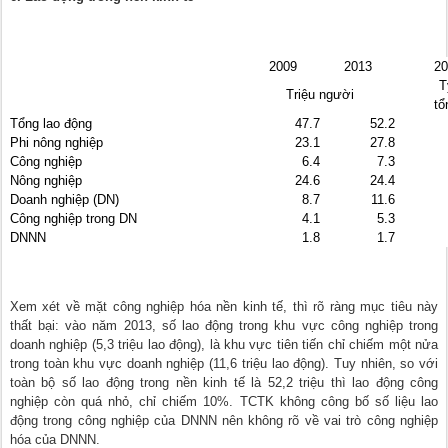
2009
2013
20
T
Triệu người
tổ
Tổng lao động
47.7
52.2
Phi nông nghiệp
23.1
27.8
Công nghiệp
6.4
7.3
Nông nghiệp
24.6
24.4
Doanh nghiệp (DN)
8.7
11.6
Công nghiệp trong DN
4.1
5.3
DNNN
1.8
1.7
Xem xét về mặt công nghiệp hóa nền kinh tế, thì rõ ràng mục tiêu này
thất bại: vào năm 2013, số lao động trong khu vực công nghiệp trong
doanh nghiệp (5,3 triệu lao động), là khu vực tiên tiến chỉ chiếm một nửa
trong toàn khu vực doanh nghiệp (11,6 triệu lao động). Tuy nhiên, so với
toàn bộ số lao động trong nền kinh tế là 52,2 triệu thì lao động công
nghiệp còn quá nhỏ, chỉ chiếm 10%. TCTK không công bố số liệu lao
động trong công nghiệp của DNNN nên không rõ về vai trò công nghiệp
hóa của DNNN.