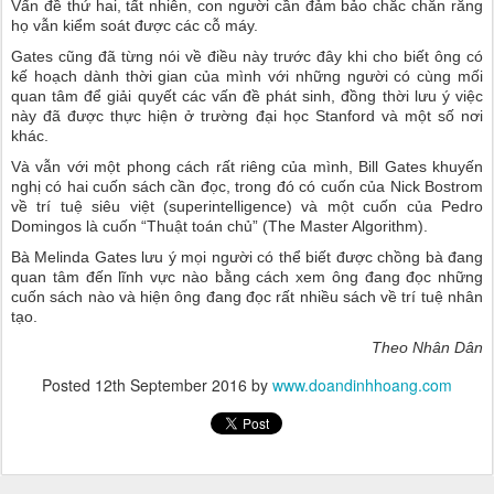
Vấn đề thứ hai, tất nhiên, con người cần đảm bảo chắc chắn rằng
họ vẫn kiểm soát được các cỗ máy.
Gates cũng đã từng nói về điều này trước đây khi cho biết ông có
kế hoạch dành thời gian của mình với những người có cùng mối
quan tâm để giải quyết các vấn đề phát sinh, đồng thời lưu ý việc
này đã được thực hiện ở trường đại học Stanford và một số nơi
khác.
Và vẫn với một phong cách rất riêng của mình, Bill Gates khuyến
nghị có hai cuốn sách cần đọc, trong đó có cuốn của Nick Bostrom
về trí tuệ siêu việt (superintelligence) và một cuốn của Pedro
Domingos là cuốn “Thuật toán chủ” (The Master Algorithm).
Bà Melinda Gates lưu ý mọi người có thể biết được chồng bà đang
quan tâm đến lĩnh vực nào bằng cách xem ông đang đọc những
cuốn sách nào và hiện ông đang đọc rất nhiều sách về trí tuệ nhân
tạo.
Theo Nhân Dân
Posted
12th September 2016
by
www.doandinhhoang.com