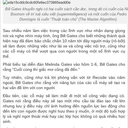
Bill Gates khuyến nghị có hai cuốn sách cần đọc, trong đó có cuốn của N
Bostrom về trí tuệ siêu việt (superintelligence) và một cuốn của Pedro
Domingos là cuốn “Thuật toán chủ” (The Master Algorithm).
Sau nhiều năm làm việc trong các lĩnh vực như nhận dạng giọng
nói và nghe nhìn máy tính, ông Bill Gates cho biết những thành quả
hiện nay đã đảm bảo chắc chắn 10 năm tới đây người máy (rô-bốt)
sẽ làm được những việc như lái xe và công việc nội trợ, cũng như
các cỗ máy có thể vượt qua con người trong một số lĩnh vực cụ
thể.
Phát biểu tại diễn đàn Melinda Gates vào hôm 1-6, Bill Gates cho
rằng “Cuối cùng thì giấc mơ cũng đã đến.”
Tuy nhiên, cũng như trả lời phỏng vấn với tờ Recode vào năm
ngoái, Bill Gates cho rằng với năng lực của các cỗ máy sẽ tạo ra
hai vấn đề lớn với con người.
Đầu tiên, các cỗ máy sẽ làm mất đi một số công việc đang có.
Gates nói rằng điều này sẽ tạo một nhu cầu tái đào tạo rất lớn
nhưng lưu ý điều này chỉ ảnh hưởng đến nguồn lực lao động cho
đến khi con người được nghỉ hưu theo ý muốn, ở một độ tuổi hợp
lý và nghỉ ngơi thoải mái hay các lớp học không có quá nhiều học
sinh.