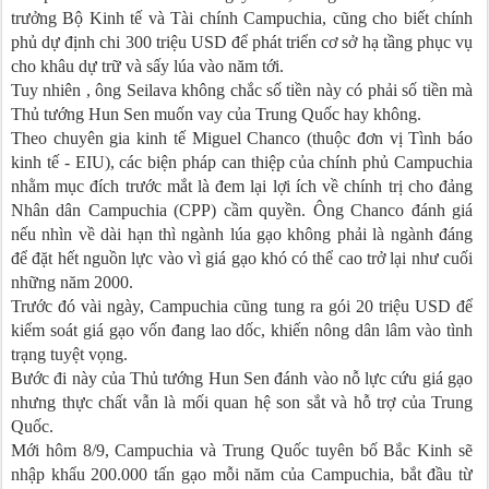
trưởng Bộ Kinh tế và Tài chính Campuchia, cũng cho biết chính
phủ dự định chi 300 triệu USD để phát triển cơ sở hạ tầng phục vụ
cho khâu dự trữ và sấy lúa vào năm tới.
Tuy nhiên , ông Seilava không chắc số tiền này có phải số tiền mà
Thủ tướng Hun Sen muốn vay của Trung Quốc hay không.
Theo chuyên gia kinh tế Miguel Chanco (thuộc đơn vị Tình báo
kinh tế - EIU), các biện pháp can thiệp của chính phủ Campuchia
nhằm mục đích trước mắt là đem lại lợi ích về chính trị cho đảng
Nhân dân Campuchia (CPP) cầm quyền. Ông Chanco đánh giá
nếu nhìn về dài hạn thì ngành lúa gạo không phải là ngành đáng
để đặt hết nguồn lực vào vì giá gạo khó có thể cao trở lại như cuối
những năm 2000.
Trước đó vài ngày, Campuchia cũng tung ra gói 20 triệu USD để
kiểm soát giá gạo vốn đang lao dốc, khiến nông dân lâm vào tình
trạng tuyệt vọng.
Bước đi này của Thủ tướng Hun Sen đánh vào nỗ lực cứu giá gạo
nhưng thực chất vẫn là mối quan hệ son sắt và hỗ trợ của Trung
Quốc.
Mới hôm 8/9, Campuchia và Trung Quốc tuyên bố Bắc Kinh sẽ
nhập khẩu 200.000 tấn gạo mỗi năm của Campuchia, bắt đầu từ