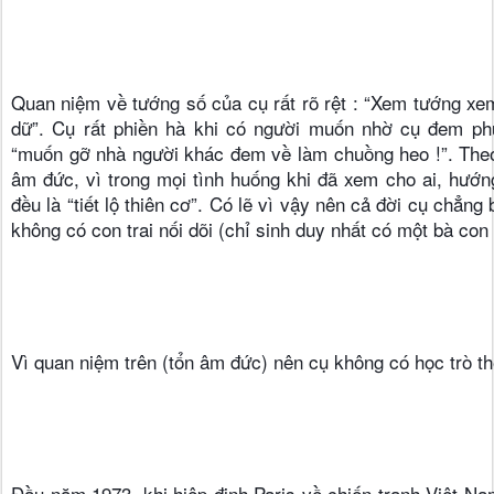
Quan niệm về tướng số của cụ rất rõ rệt : “Xem tướng xem 
dữ”. Cụ rất phiền hà khi có người muốn nhờ cụ đem phú
“muốn gỡ nhà người khác đem về làm chuồng heo !”. Theo 
âm đức, vì trong mọi tình huống khi đã xem cho ai, hướn
đều là “tiết lộ thiên cơ”. Có lẽ vì vậy nên cả đời cụ chẳng
không có con trai nối dõi (chỉ sinh duy nhất có một bà con
Vì quan niệm trên (tổn âm đức) nên cụ không có học trò t
Đầu năm 1973, khi hiệp định Paris về chiến tranh Việt Nam