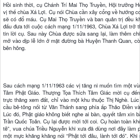
Hồi sinh thời, cụ Chánh Trí Mai Thọ Truyền, Hội trưởng 
vị thế chùa Xá Lợi. Cụ nói Chùa cần xây cổng về hướng c
sẽ có đổ máu. Cụ Mai Thọ Truyền và ban quản trị đều khô
đấu đưa tới cuộc cách mạng 1/11/1963, Chùa Xá Lợi trở th
tin lời cụ. Sau này Chùa được sửa sang lại, làm thêm ch
mở vào dịp lễ lớn ở mặt đường bà Huyện Thanh Quan, cò
bên hông.
Sau cách mạng 1/11/1963 các vị tăng ni muốn tìm một vùn
Tâm Phật Giáo. Thượng Tọa Thích Tâm Giác mời cụ đến h
trực thăng xem đất, chỉ vào một khu thuộc Thị Nghè. Lúc
cầu bê-tông nối từ Văn Thánh sang phía ấp Thảo Điền 
Lúc đó, Phật giáo không biết nghe ai bàn, quyết tâm xin 
Trần Quốc Toản. Cụ lại được mời tới coi. Cụ hoàn toàn khô
tê”, vua chúa Triều Nguyễn khi xưa đã dùng nơi đây làm 
một mực khăng khăng nói “Phật tới đâu, lành tới đó”. Kh