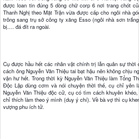
được loan tin đúng 5 dòng chữ corp 6 nơi trang chót củ
Thanh Nghị theo Mặt Trận vừa được cấp cho ngôi nhà gó
trông sang trụ sở công ty xăng Esso (ngôi nhà sơn trắng,
bị…. đá đít ra ngoài.
Cụ được hầu hết các nhân vật chính trị lẫn quân sự thời đ
cách ông Nguyễn Văn Thiệu tai bạt hậu nên không chịu ngh
vận hư hết. Trong thời kỳ Nguyễn Văn Thiệu làm Tổng Th
Độc Lập dùng cơm và nói chuyện thời thế, cụ chỉ yên lặ
Nguyễn Văn Thiệu độc cử, cụ có tìm cách khuyên khéo, 
chỉ thích làm theo ý mình (duy ý chí). Về bà vợ thì cụ khe
vượng phu ích tử.