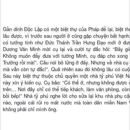
Gần dinh Độc Lập có một biệt thự của Pháp để lại, biệt th
lâu được, vì trước sau người ở cũng gặp chuyện bất hạnh. 
có tướng tinh như Đức Thánh Trần Hưng Đạo mới ở được
Dương Văn Minh mời cụ lại và cười tự đắc hỏi: “Bây gi
Không muốn đẩy đưa với tướng Minh, cụ đáp cho xong c
Trưởng rồi mà!”. Câu nói bỏ lửng ở đấy. Nhưng về nhà cụ n
mà vẫn còn tự đắc!”. Quả nhiên sau đó không lâu có cuộc
Sau này biệt thự thuộc chủ quyền một nhà tỷ phú Việt Na
này xin ý kiến cụ. Cụ bảo: “Có thể ở, nhưng không được 
trên… Nơi đây chỉ có thể tiếp khách, làm văn phòng, còn
bồi bếp!” Nhà tỷ phú nghe lời cho sửa lại khu nhà phụ cậ
nào, ngoài cái rủi ro mất nước mà toàn dân miền Nam V
không phải chỉ mình ông.