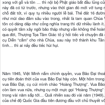
xong với gỗ và tôn … thì nội bộ Phật giáo bắt đầu lủng củn
này đã có từ trước, nhưng vào thời gian đó mới vỡ tung r
chỗ đất tốt, vì quy tụ nhiều người lễ bái. Thế đất 16 đư
như mũi dao đâm sâu vào trong, nhất là tam quan Chùa 
tôn có dáng dấp như cổng nghĩa trang thì dữ nhiều lành í
có quyết tâm xây ngôi bảo tháp nhưng vẫn không thể hoàn 
qua đời, Thượng Tọa Tâm Giác tỏ ý hối tiếc về chuyện đã qu
cụ Diễn “cắm” cho nhà Chùa, sau này trở thành khu Tân
tình… thì ai nấy đều tiếc hùi hụi.
Năm 1945, Việt Minh nắm chính quyền, vua Bảo Đại thoái 
cụ tiên đoán thời của vua Bảo Đại hãy còn. Một hôm trong
vua Bảo Đại, cụ cúi mình chào “Hoàng Thượng”. Vua Bảo Đ
còn làm vua nữa, nhưng cụ một mực gọi “Hoàng Thượng” 
trong vài năm sắp tới… Quả nhiên sau đó vài năm (1949),
của chế độ Quốc Gia đầu tiên đương đầu với chủ thuyết vô