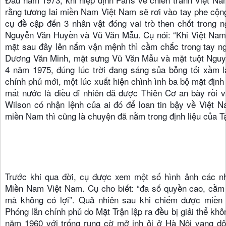
rằng tương lai miền Nam Việt Nam sẽ rơi vào tay phe cộng
cụ đề cập đến 3 nhân vật đóng vai trò then chốt trong 
Nguyễn Văn Huyền và Vũ Văn Mẫu. Cụ nói: “Khi Việt Nam 
mặt sau đây lên nắm vận mệnh thì cầm chắc trong tay ngà
Dương Văn Minh, mặt sưng Vũ Văn Mẫu và mặt tuột Nguyễ
4 năm 1975, đúng lúc trời đang sáng sủa bỗng tối xầm lại
chính phủ mới, một lúc xuất hiện chình ình ba bộ mặt định 
mất nước là điều dĩ nhiên đã được Thiên Cơ an bày rồi v
Wilson có nhận lệnh của ai đó để loan tin bậy về Việt N
miền Nam thì cũng là chuyện đã nằm trong định liệu của
Trước khi qua đời, cụ được xem một số hình ảnh các nh
Miền Nam Việt Nam. Cụ cho biết: “đa số quyền cao, cằm 
mà không có lợi”. Quả nhiên sau khi chiếm được miền 
Phóng lẫn chính phủ do Mặt Trận lập ra đều bị giải thể khô
năm 1960 với trống rung cờ mở inh ỏi ở Hà Nội vang dội r