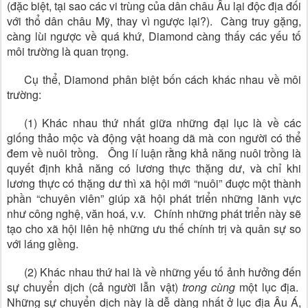
(đặc biệt, tại sao các vi trùng của dân châu Âu lại độc địa đối
với thổ dân châu Mỹ, thay vì ngược lại?). Càng truy gặng,
càng lùi ngược về quá khứ, Diamond càng thấy các yếu tố
môi trường là quan trọng.
Cụ thể, Diamond phân biệt bốn cách khác nhau về môi
trường:
(1) Khác nhau thứ nhất giữa những đại lục là về các
giống thảo mộc và động vật hoang dã mà con người có thể
đem về nuôi trồng. Ông lí luận rằng khả năng nuôi trồng là
quyết định khả năng có lương thực thặng dư, và chỉ khi
lương thực có thặng dư thì xã hội mới “nuôi” đuợc một thành
phần “chuyên viên” giúp xã hội phát triển những lãnh vực
như công nghệ, văn hoá, v.v. Chính những phát triển này sẽ
tạo cho xã hội liên hệ những ưu thế chính trị và quân sự so
với láng giềng.
(2) Khác nhau thứ hai là về những yếu tố ảnh hưởng đến
sự chuyển dịch (cả người lẫn vật)
trong cùng
một lục địa.
Những sự chuyển dịch này là dễ dàng nhất ở lục địa Âu Á,