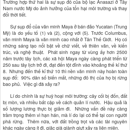
Trường hợp thứ hai là sự sụp đổ của bộ lạc Anasazi ở Tây
Nam nước Mỹ do ảnh hưởng của tổn hại môi trường và thay
đổi thời tiết.
Sự sụp đổ của văn minh Maya ở bán đảo Yucatan (Trung
Mỹ) là do yếu tố (1) và (2), cộng với (5). Trước Columbus,
văn minh Maya là văn minh cao nhất ở Tân Thế Giới. Họ có
những sáng tạo nổi bật về chữ viết, về thiên văn, về kiến
trúc, và nghệ thuật. Phát sinh ngay từ vùng ấy hơn 2500
năm trước tây lịch, các xã hội Maya ngày càng phát triển từ
250 sau tây lịch trở đi, đạt đến tột đỉnh vào khoảng thế kỉ thứ
8. Nhưng đến thế kỉ thứ 10 thì nền văn minh này hoàn toàn
sụp đổ: 90% dân số biến mất, những đô thị của họ bị rừng
bao phủ. Việc gì đã xảy ra?
Lí do chính là sự huỹ hoại môi trường: cây cối bị đốn, đất
bị mòn, và nhiều bất cập về cách quản lí nước. Hậu quả là
số lượng lương thực bị giảm đi. Những vấn đề này càng
trầm trọng thêm vì hạn hán, mà lí do lại có thể tại con người
phá rừng. Thêm nữa, với đất trồng trọt và các tài nguyên
khác ngày càng ít đi, giặc giã giành giựt xảy ra liên miên.