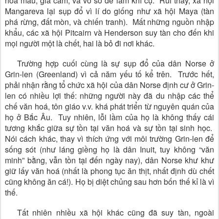
hoa mầu, gia cầm, và võ sò để làm khí cụ. Rủi thay, xã hội
Mangareva lại sụp đổ vì lí do giống như xã hội Maya (tàn
phá rừng, đất mòn, và chiến tranh). Mất những nguồn nhập
khẩu, các xã hội Pitcairn và Henderson suy tàn cho đến khi
mọi người một là chết, hai là bỏ đi nơi khác.
Trường hợp cuối cùng là sự sụp đổ của dân Norse ở
Grin-len (Greenland) vì cả năm yếu tố kể trên. Trước hết,
phải nhận rằng tổ chức xã hội của dân Norse định cư ở Grin-
len có nhiều lợi thế: những người này đã du nhập các thể
chế văn hoá, tôn giáo v.v. khá phát triển từ nguyên quán của
họ ở Bắc Âu. Tuy nhiên, lỗi lầm của họ là không thấy cái
tương khắc giữa sự tồn tại văn hoá và sự tồn tại sinh học.
Nói cách khác, thay vì thích ứng với môi trường Grin-len để
sống sót (như láng giềng họ là dân Inuit, tuy không “văn
minh” bằng, vẫn tồn tại đến ngày nay), dân Norse khư khư
giữ lấy văn hoá (nhất là phong tục ăn thịt, nhất định dù chết
cũng không ăn cá!). Họ bị diệt chủng sau hơn bốn thế kỉ là vì
thế.
Tất nhiên nhiều xã hội khác cũng đã suy tàn, ngoài