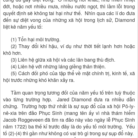
đới, hoặc nơi nhiều mưa, nhiều nước ngọt, thì lầm lỗi trong
quyết định sẽ không tai hại như thế. Nhìn qua các lí do đưa
đến sự diệt vong của những xã hội trong lịch sử, Diamond
liệt kê năm yếu tố:
(1) Tổn hại môi trường.
(2) Thay đổi khí hậu, ví dụ như thời tiết lạnh hơn hoặc
khô hơn.
(3) Liên hệ giữa xã hội và các lân bang thù địch.
(4) Liên hệ với những láng giềng thân thiện.
(5) Cách đối phó của tập thể về mặt chính trị, kinh tế, xã
hội trước những khó khăn xảy ra.
Tầm quan trọng tương đối của năm yếu tố trên tuỳ thuộc
vào từng trường hợp. Jared Diamond đưa ra nhiều dẫn
chứng. Trường hợp thứ nhất là sự sụp đổ của xã hội Pô-ly-
nê-xia trên đảo Phục Sinh (mang tên ấy vì nhà thám hiểm
Jacob Roggeveen đã tìm ra đảo này vào ngày lễ Phục Sinh
năm 1722) ba thế kỉ trước đây là do yếu tố môi trường. Yếu
tố (2)-(4) thì gần như không có vai trò gì trong sự sụp đổ này.