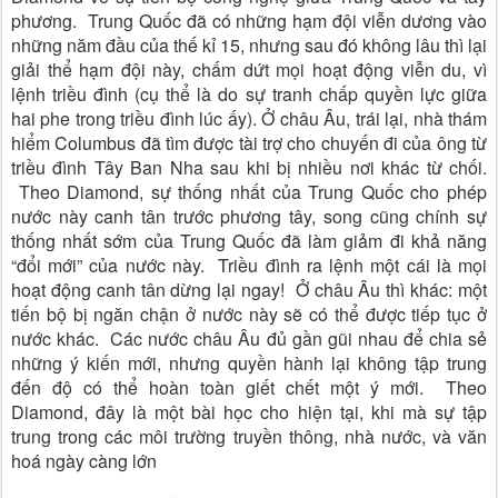
phương. Trung Quốc đã có những hạm đội viễn dương vào
những năm đầu của thế kỉ 15, nhưng sau đó không lâu thì lại
giải thể hạm đội này, chấm dứt mọi hoạt động viễn du, vì
lệnh triều đình (cụ thể là do sự tranh chấp quyền lực giữa
hai phe trong triều đình lúc ấy). Ở châu Âu, trái lại, nhà thám
hiểm Columbus đã tìm được tài trợ cho chuyến đi của ông từ
triều đình Tây Ban Nha sau khi bị nhiều nơi khác từ chối.
Theo Diamond, sự thống nhất của Trung Quốc cho phép
nước này canh tân trước phương tây, song cũng chính sự
thống nhất sớm của Trung Quốc đã làm giảm đi khả năng
“đổi mới” của nước này. Triều đình ra lệnh một cái là mọi
hoạt động canh tân dừng lại ngay! Ở châu Âu thì khác: một
tiến bộ bị ngăn chận ở nước này sẽ có thể được tiếp tục ở
nước khác. Các nước châu Âu đủ gần gũi nhau để chia sẻ
những ý kiến mới, nhưng quyền hành lại không tập trung
đến độ có thể hoàn toàn giết chết một ý mới. Theo
Diamond, đây là một bài học cho hiện tại, khi mà sự tập
trung trong các môi trường truyền thông, nhà nước, và văn
hoá ngày càng lớn