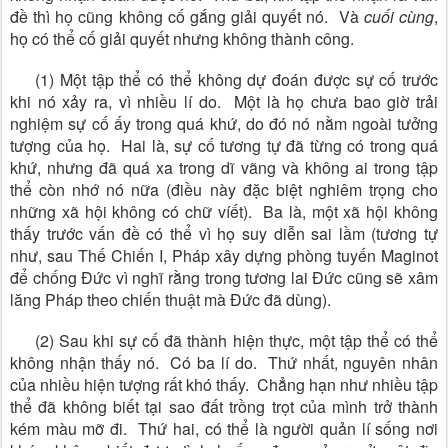
đề thì họ cũng không cố gắng giải quyết nó. Và
cuối cùng
,
họ có thể cố giải quyết nhưng không thành công.
(1) Một tập thể có thể không dự đoán được sự cố trước
khi nó xảy ra, vì nhiều lí do. Một là họ chưa bao giờ trải
nghiệm sự cố ấy trong quá khứ, do đó nó nằm ngoài tưởng
tượng của họ. Hai là, sự cố tương tự đã từng có trong quá
khứ, nhưng đã quá xa trong dĩ vãng và không ai trong tập
thể còn nhớ nó nữa (điều này đặc biệt nghiêm trọng cho
những xã hội không có chữ víết). Ba là, một xã hội không
thấy trước vấn đề có thể vì họ suy diễn sai lầm (tương tự
như, sau Thế Chiến I, Pháp xây dựng phòng tuyến Maginot
để chống Đức vì nghĩ rằng trong tương lai Đức cũng sẽ xâm
lăng Pháp theo chiến thuật mà Đức đã dùng).
(2) Sau khi sự cố đã thành hiện thực, một tập thể có thể
không nhận thấy nó. Có ba lí do. Thứ nhất, nguyên nhân
của nhiều hiện tượng rất khó thấy. Chẳng hạn như nhiều tập
thể đã không biết tại sao đất trồng trọt của mình trở thành
kém màu mỡ đi. Thứ hai, có thể là người quản lí sống nơi