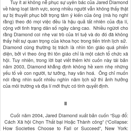
Tuy ít ai không nễ phục sự uyên bác của Jared Diamond
về hàng loạt lãnh vực, song nhiều người vẫn không thấy thật
sự bị thuyết phục bởi trọng tâm ý kiến của ông (mà họ nghĩ
rằng) theo đó mọi việc đều là hậu quả tất nhiên của địa lí,
cộng với tình trạng dân số ngày càng cao. Nhiều ngừơi cho
rằng Diamond coi nhẹ vai trò của trí tuệ và do đó đã không
thấy hết sự quan trọng của khoa học trong tiến trình lịch sử.
Diamond cũng thường bị trách là nhìn tôn giáo quá phiến
diện, bởi vì theo ông thì tôn giáo chỉ là một cách tổ chức xã
hội. Tuy nhiên, trong lời bạt viết thêm khi cuốn này tái bản
năm 2003, Diamond khẳng định không hề xem nhẹ những
yếu tố về con người, tư tưởng, hay văn hoá. Ông chỉ muốn
nói rằng nhìn suốt nhiều nghìn năm lịch sử thì ảnh hưởng
của môi trường và địa lí mới thực có tính quyết định.
II
Cuối năm 2004, Jared Diamond xuất bản cuốn “Sụp đổ:
Cách Xã hội Chọn Thất bại Hoặc Thành công” (“Collapse:
How Societies Choose to Fail or Succeed”, New York: