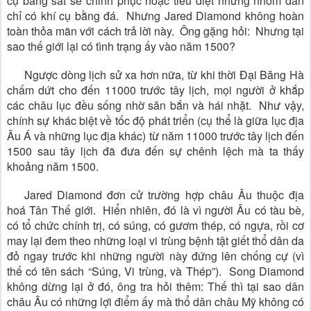
cụ bằng sắt sẽ chinh phục hoặc tiêu diệt những nhóm dân
chỉ có khí cụ bằng đá. Nhưng Jared Diamond không hoàn
toàn thỏa mãn với cách trả lời này. Ông gặng hỏi: Nhưng tại
sao thế giới lại có tình trạng ấy vào năm 1500?
Ngược dòng lịch sử xa hơn nữa, từ khi thời Đại Băng Hà
chấm dứt cho đến 11000 trước tây lịch, mọi người ở khắp
các châu lục đều sống nhờ săn bắn và hái nhặt. Như vậy,
chính sự khác biệt về tốc độ phát triển (cụ thể là giữa lục địa
Âu Á và những lục địa khác) từ năm 11000 trước tây lịch đến
1500 sau tây lịch đã đưa đến sự chênh lệch mà ta thấy
khoảng năm 1500.
Jared Diamond đơn cử trường hợp châu Âu thuộc địa
hoá Tân Thế giới. Hiển nhiên, đó là vì người Âu có tàu bè,
có tổ chức chính trị, có súng, có gươm thép, có ngựa, rồi cơ
may lại đem theo những loại vi trùng bệnh tật giết thổ dân da
đỏ ngay trước khi những người này đứng lên chống cự (vì
thế có tên sách “Súng, Vi trùng, và Thép”). Song Diamond
không dừng lại ở đó, ông tra hỏi thêm: Thế thì tại sao dân
châu Âu có những lợi điểm ấy mà thổ dân châu Mỹ không có