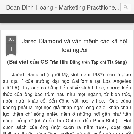
Consul
Doan Dinh Hoang - Marketing Practitioner
Jared Diamond và vận mệnh các xã hội
JUL
1
loài người
(Bài viết của GS
Trần Hữu Dũng trên Tạp chí Tia Sáng)
Jared Diamond (người Mỹ, sinh năm 1937) hiện là giáo
sư địa lí của trường đại học California tại Los Angeles
(UCLA). Tuy ông có bằng tiến sĩ về sinh lí học, nhưng kiến
thức của ông bao trùm hầu như mọi ngành, từ kiến trúc,
ngôn ngữ, khảo cổ, đến động vật học, y học. Ông cũng
không phải là một học giả “tháp ngà”: ông đã đi khắp châu
lục, thậm chí sống nhiều năm ở những nơi gần như “tận
cùng thế giới” (như đảo Tân Ghi-nê, đảo Phục Sinh). Hai
cuốn sách của ông (một cuốn ra năm 1997, đoạt giải
Pulitzer, thuộc hàng “best seller”, và một cuốn vừa ra cuối