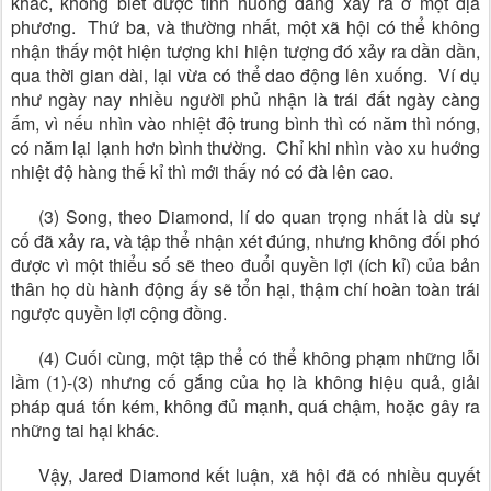
khác, không biết được tình huống đang xảy ra ở một địa
phương. Thứ ba, và thường nhất, một xã hội có thể không
nhận thấy một hiện tượng khi hiện tượng đó xảy ra dần dần,
qua thời gian dài, lại vừa có thể dao động lên xuống. Ví dụ
như ngày nay nhiều người phủ nhận là trái đất ngày càng
ấm, vì nếu nhìn vào nhiệt độ trung bình thì có năm thì nóng,
có năm lại lạnh hơn bình thường. Chỉ khi nhìn vào xu huớng
nhiệt độ hàng thế kỉ thì mới thấy nó có đà lên cao.
(3) Song, theo Diamond, lí do quan trọng nhất là dù sự
cố đã xảy ra, và tập thể nhận xét đúng, nhưng không đối phó
được vì một thiểu số sẽ theo đuổi quyền lợi (ích kỉ) của bản
thân họ dù hành động ấy sẽ tổn hại, thậm chí hoàn toàn trái
ngược quyền lợi cộng đồng.
(4) Cuối cùng, một tập thể có thể không phạm những lỗi
lầm (1)-(3) nhưng cố gắng của họ là không hiệu quả, giải
pháp quá tốn kém, không đủ mạnh, quá chậm, hoặc gây ra
những tai hại khác.
Vậy, Jared Diamond kết luận, xã hội đã có nhiều quyết