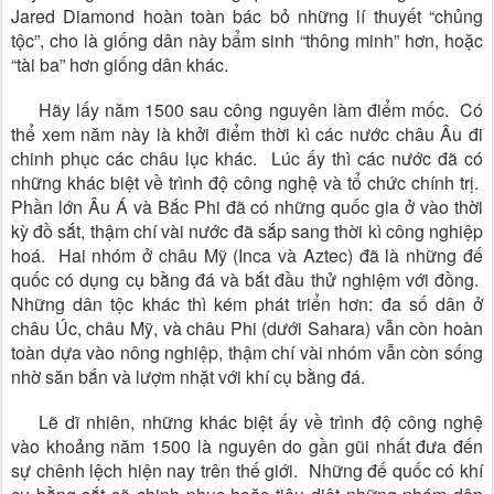
Jared Diamond hoàn toàn bác bỏ những lí thuyết “chủng
tộc”, cho là giống dân này bẩm sinh “thông minh” hơn, hoặc
“tài ba” hơn giống dân khác.
Hãy lấy năm 1500 sau công nguyên làm điểm mốc. Có
thể xem năm này là khởi điểm thời kì các nước châu Âu đi
chinh phục các châu lục khác. Lúc ấy thì các nước đã có
những khác biệt về trình độ công nghệ và tổ chức chính trị.
Phần lớn Âu Á và Bắc Phi đã có những quốc gia ở vào thời
kỳ đồ sắt, thậm chí vài nước đã sắp sang thời kì công nghiệp
hoá. Hai nhóm ở châu Mỹ (Inca và Aztec) đã là những đế
quốc có dụng cụ bằng đá và bắt đầu thử nghiệm với đồng.
Những dân tộc khác thì kém phát triển hơn: đa số dân ở
châu Úc, châu Mỹ, và châu Phi (dưới Sahara) vẫn còn hoàn
toàn dựa vào nông nghiệp, thậm chí vài nhóm vẫn còn sống
nhờ săn bắn và lượm nhặt với khí cụ bằng đá.
Lẽ dĩ nhiên, những khác biệt ấy về trình độ công nghệ
vào khoảng năm 1500 là nguyên do gần gũi nhất đưa đến
sự chênh lệch hiện nay trên thế giới. Những đế quốc có khí