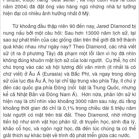
năm 2004) đã đặt ông vào hàng ngũ những nhà tư tưởng
hiện đại có nhiều ảnh hưởng nhất ở Mỹ.
Từ khoảng đầu thập niên 90 đến nay, Jared Diamond bị
nung nấu bởi một câu hỏi: Sau hơn 13000 năm lịch sử, tại
sao sự phát triển của các giống dân trên thế giới đã trở thành
quá khác nhau như ngày nay? Theo Diamond, các nhà viết
sử (ít ra ở phương Tây) đã phạm một lỗi lầm vì họ đã nhìn
không đúng khuôn mặt lịch sử của loài người. Cụ thể, họ chỉ
chú trọng vào các xã hội tương đối văn minh (ít nhất là có
chữ viết) ở Âu Á (Eurasia) và Bắc Phi, và ngay trong dòng
sử của lục địa Âu Á, họ lại chỉ tập trung vào phía Tây, ít chú ý
đến các quốc gia phía Đông (nổi bật là Trung Quốc, nhưng
kể cả Nhật Bản và Đông Nam Á). Hơn nữa, phần lớn sử kí
hiện nay là chỉ nhìn vào khoảng 3000 năm sau này, dù rằng
khoảng thời gian đó chỉ là 0,1% trong chiều dài 5 triệu năm
loài người có mặt trên trái đất. Theo Diamond, nhờ những
tiến bộ như sinh vật học phân tử, di truyển học, sinh địa lý,
khảo cổ học, và ngôn ngữ học, đã đến lúc chúng ta có thể
giải thích sự khác biệt về trình độ phát triển giữa các nước.