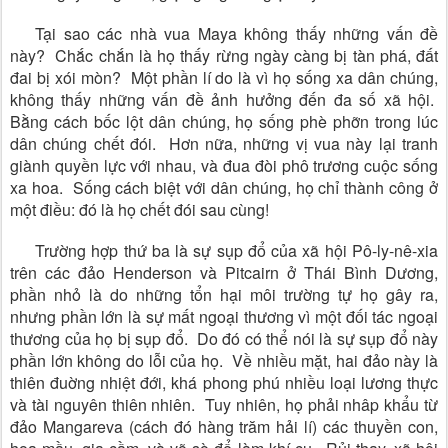
Tại sao các nhà vua Maya không thấy những vấn đề
này? Chắc chắn là họ thấy rừng ngày càng bị tàn phá, đất
đai bị xói mòn? Một phần lí do là vì họ sống xa dân chúng,
không thấy những vấn đề ảnh hưởng đến đa số xã hội.
Bằng cách bốc lột dân chúng, họ sống phè phỡn trong lúc
dân chúng chết đói. Hơn nữa, những vị vua này lại tranh
giành quyền lực với nhau, và đua đòi phô trương cuộc sống
xa hoa. Sống cách biệt với dân chúng, họ chỉ thành công ở
một điều: đó là họ chết đói sau cùng!
Trường hợp thứ ba là sự sụp đổ của xã hội Pô-ly-nê-xia
trên các đảo Henderson và Pitcairn ở Thái Bình Dương,
phần nhỏ là do những tổn hại môi trường tự họ gây ra,
nhưng phần lớn là sự mất ngoại thương vì một đối tác ngoại
thương của họ bị sụp đổ. Do đó có thể nói là sự sụp đổ này
phần lớn không do lỗi của họ. Về nhiều mặt, hai đảo này là
thiên đuờng nhiệt đới, khá phong phú nhiều loại lương thực
và tài nguyên thiên nhiên. Tuy nhiên, họ phải nhâp khẩu từ
đảo Mangareva (cách đó hàng trăm hải lí) các thuyền con,