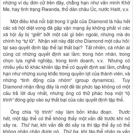
những ví dụ đơn cử trên đây, chẳng hạn như văn minh Khờ
Me, hay tình trạng Rwanda, thổ dân châu Úc, nước Haiti, v.v.
Một điều khá nổi bật trong lí giải của Diamond là hầu hết
các xã hội diệt vong đã gặp vận mạng ấy không phải vì các
xã hội ấy bị “giết” bởi một cái gì bên ngoài, nhưng mà do
chính họ “tự tử”. Nhận xét này đặt cho Diamond một câu hỏi:
tại sao quyết định tập thể lại thất bại? Tất nhiên, cá nhân ai
cũng có những quyết định sai lầm: trong hôn nhân, trong
chọn lựa nghề nghiệp, trong kinh doanh, v.v. Nhưng có
nhiều yếu tố khác khiến tập thể có quyết định sai lầm, chẳng
hạn như những xung khắc trong quyền lợi của thành viên, và
những “tính động của nhóm” (group dynamics). Tuy
Diamond nhận rằng đây là một đề tài phức tạp không có một
câu trả lời duy nhất, nhưng ông có thử phác hoạ một “lộ
trình” đóng góp vào sự thất bại của các quyết định tập thể.
Ông chia “lộ trình” này làm bốn khâu đoạn.
Trước
hết,
một tập thể có thể không thấy một vấn đề trước khi nó
xảy ra.
Thứ hai,
khi vấn đề đó xảy ra thì tập thể ấy có thể
không nhận chân được nó.
Thứ ba
, khi tập thể nhận ra vấn