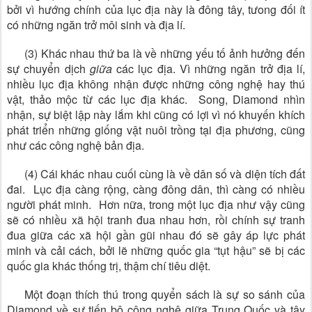
bởi vì hướng chính của lục địa này là đông tây, tưong đối ít
có những ngăn trở môi sinh và địa lí.
(3) Khác nhau thứ ba là về những yếu tố ảnh hưởng đến
sự chuyển dịch
giữa
các lục địa. Vì những ngăn trở địa lí,
nhiều lục địa không nhận được những công nghệ hay thú
vật, thảo mộc từ các lục địa khác. Song, Diamond nhìn
nhận, sự biệt lập này lắm khi cũng có lợi vì nó khuyến khích
phát triển những giống vật nuôi trồng tại địa phương, cũng
như các công nghệ bản địa.
(4) Cái khác nhau cuối cùng là về dân số và diện tích đất
đai. Lục địa càng rộng, càng đông dân, thì càng có nhiều
người phát minh. Hơn nữa, trong một lục địa như vậy cũng
sẽ có nhiều xã hội tranh đua nhau hơn, rồi chính sự tranh
đua giữa các xã hội gần gũi nhau đó sẽ gây áp lực phát
minh và cải cách, bởi lẽ những quốc gia “tụt hậu” sẽ bị các
quốc gia khác thống trị, thậm chí tiêu diệt.
Một đoạn thích thú trong quyển sách là sự so sánh của
Diamond về sự tiến bộ công nghệ giữa Trung Quốc và tây