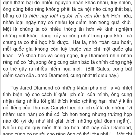
định thãm hại do nhiều nguyên nhân khác nhau, tuy nhiên,
ông cũng bảo rằng không phải là xã hội nào cũng thất bại,
bằng cớ là
hiện nay loài người vẫn còn tồn tại!
Hơn nữa,
nhân loại ngày nay có nhiều lợi điểm hơn trong quá khứ.
Một là chúng ta có nhiều thông tin hơn về kinh nghiệm
những nơi khác, đang xảy ra cũng như trong quá khứ, mà
chúng ta có thể học hỏi được. Hai là, nhờ “toàn cầu hoá”,
mỗi quốc gia không còn tuỳ thuộc vào chỉ một quốc gia
khác. Về khoa học và công nghệ, tuy Diamond nhìn nhận
rằng nó có ích, song ông cũng cảnh báo là chính công nghệ
có thể gây ra nhiều hiểm họa mới. (Bill Gates, trong bài
điểm sách của Jared Diamond, cũng nhất trí điều này.)
Tuy Jared Diamond có những khám phá mới lạ và nhiệt
tình biện hộ cho cách lí giải lịch sử của mình, ông cũng
nhận rằng nhiều lối giải thích khác (chẳng hạn như ý kiến
nổi tiếng của Thomas Carlyle theo đó lịch sử là do những “vĩ
nhân” uốn nắn) có thể có ích hơn trong những trường hợp
nào đó (ví dụ như khi giải thích những giai đoạn ngắn).
Nhiều người quý mến thái độ hoà nhã này của Diamond,
song cũng có người cho rằng ông có thói “ba phải”. Một chỉ