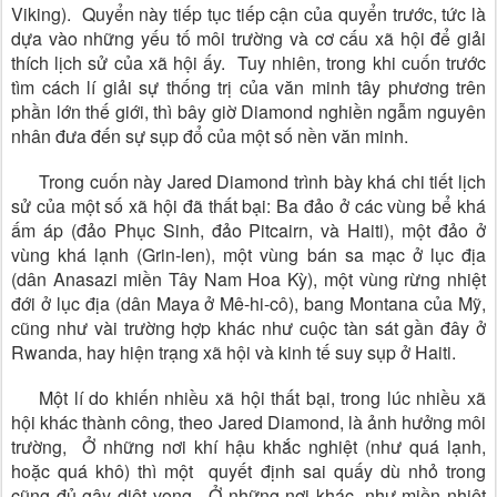
Viking). Quyển này tiếp tục tiếp cận của quyển trước, tức là
dựa vào những yếu tố môi trường và cơ cấu xã hội để giải
thích lịch sử của xã hội ấy. Tuy nhiên, trong khi cuốn trước
tìm cách lí giải sự thống trị của văn minh tây phương trên
phần lớn thế giới, thì bây giờ Diamond nghiền ngẫm nguyên
nhân đưa đến sự sụp đổ của một số nền văn minh.
Trong cuốn này Jared Diamond trình bày khá chi tiết lịch
sử của một số xã hội đã thất bại: Ba đảo ở các vùng bể khá
ấm áp (đảo Phục Sinh, đảo Pitcairn, và Haiti), một đảo ở
vùng khá lạnh (Grin-len), một vùng bán sa mạc ở lục địa
(dân Anasazi miền Tây Nam Hoa Kỳ), một vùng rừng nhiệt
đới ở lục địa (dân Maya ở Mê-hi-cô), bang Montana của Mỹ,
cũng như vài trường hợp khác như cuộc tàn sát gần đây ở
Rwanda, hay hiện trạng xã hội và kinh tế suy sụp ở Haiti.
Một lí do khiến nhiều xã hội thất bại, trong lúc nhiều xã
hội khác thành công, theo Jared Diamond, là ảnh hưởng môi
trường, Ở những nơi khí hậu khắc nghiệt (như quá lạnh,
hoặc quá khô) thì một quyết định sai quấy dù nhỏ trong
cũng đủ gây diệt vong. Ở những nơi khác, như miền nhiệt